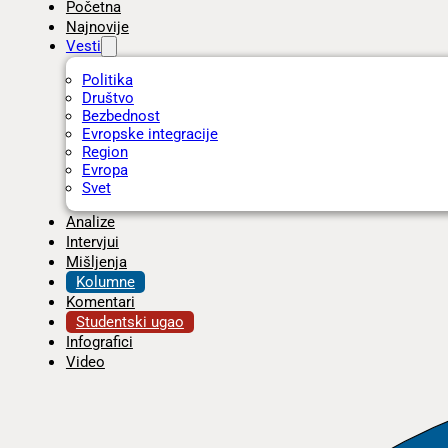
Početna
Najnovije
Vesti
Politika
Društvo
Bezbednost
Evropske integracije
Region
Evropa
Svet
Analize
Intervjui
Mišljenja
Kolumne
Komentari
Studentski ugao
Infografici
Video