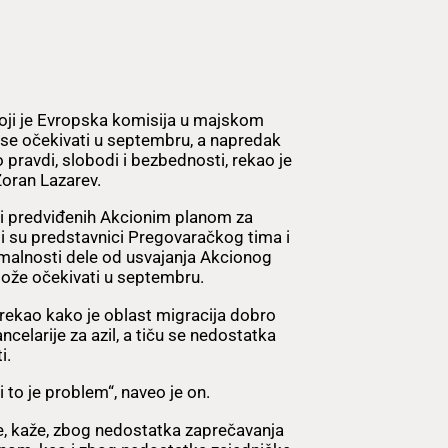
oji je Evropska komisija u majskom
 se očekivati u septembru, a napredak
o pravdi, slobodi i bezbednosti, rekao je
oran Lazarev.
ti predviđenih Akcionim planom za
li su predstavnici Pregovaračkog tima i
ormalnosti dele od usvajanja Akcionog
 može očekivati u septembru.
 rekao kako je oblast migracija dobro
celarije za azil, a tiču se nedostatka
i.
 i to je problem“, naveo je on.
je, kaže, zbog nedostatka zaprečavanja