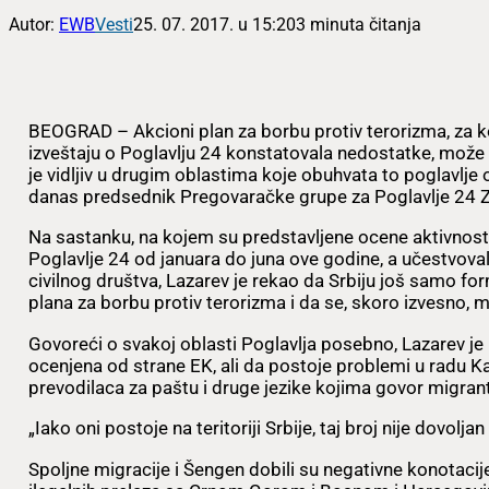
Autor:
EWB
Vesti
25. 07. 2017. u 15:20
3 minuta čitanja
BEOGRAD – Akcioni plan za borbu protiv terorizma, za k
izveštaju o Poglavlju 24 konstatovala nedostatke, može
je vidljiv u drugim oblastima koje obuhvata to poglavlje 
danas predsednik Pregovaračke grupe za Poglavlje 24 Z
Na sastanku, na kojem su predstavljene ocene aktivnos
Poglavlje 24 od januara do juna ove godine, a učestvova
civilnog društva, Lazarev je rekao da Srbiju još samo f
plana za borbu protiv terorizma i da se, skoro izvesno,
Govoreći o svakoj oblasti Poglavlja posebno, Lazarev je
ocenjena od strane EK, ali da postoje problemi u radu Kan
prevodilaca za paštu i druge jezike kojima govor migrant
„Iako oni postoje na teritoriji Srbije, taj broj nije dovoljan
Spoljne migracije i Šengen dobili su negativne konotaci