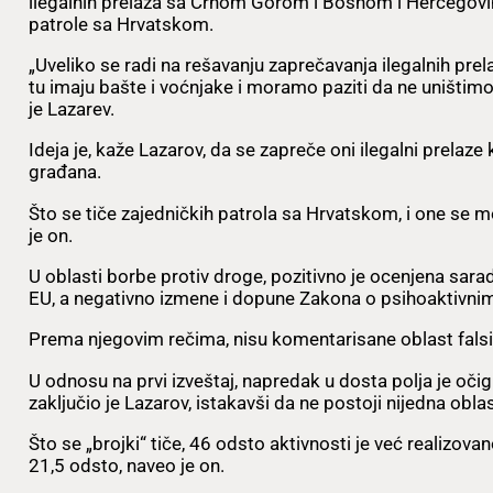
ilegalnih prelaza sa Crnom Gorom i Bosnom i Hercegovi
patrole sa Hrvatskom.
„Uveliko se radi na rešavanju zaprečavanja ilegalnih prela
tu imaju bašte i voćnjake i moramo paziti da ne uništimo
je Lazarev.
Ideja je, kaže Lazarov, da se zapreče oni ilegalni prelaz
građana.
Što se tiče zajedničkih patrola sa Hrvatskom, i one se m
je on.
U oblasti borbe protiv droge, pozitivno je ocenjena sarad
EU, a negativno izmene i dopune Zakona o psihoaktivn
Prema njegovim rečima, nisu komentarisane oblast falsif
U odnosu na prvi izveštaj, napredak u dosta polja je očig
zaključio je Lazarov, istakavši da ne postoji nijedna obl
Što se „brojki“ tiče, 46 odsto aktivnosti je već realizovan
21,5 odsto, naveo je on.