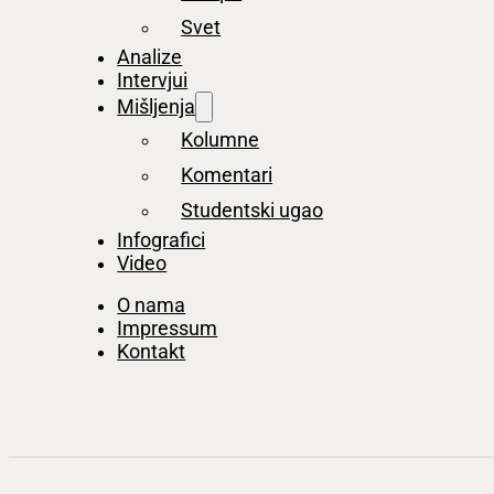
Svet
Analize
Intervjui
Mišljenja
Kolumne
Komentari
Studentski ugao
Infografici
Video
O nama
Impressum
Kontakt