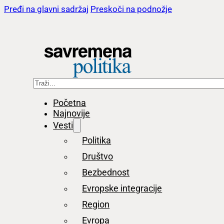
Pređi na glavni sadržaj
Preskoči na podnožje
Pretraga
Početna
Najnovije
Vesti
Politika
Društvo
Bezbednost
Evropske integracije
Region
Evropa