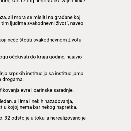
nom, kao i zbog nedostatka zajedničke
za, ali mora se misliti na građane koji
 tim ljudima svakodnevni život“, naveo
e koji neće štetiti svakodnevnom životu
ogu očekivati do kraja godine, najavio
nja srpskih institucija sa institucijama
im drogama.
ikovanja evra i carinske saradnje.
ledan, ali ima i nekih nazadovanja,
ast u kojoj nema bar nekog napretka.
o, 32 odsto je u toku, a nerealizovano je