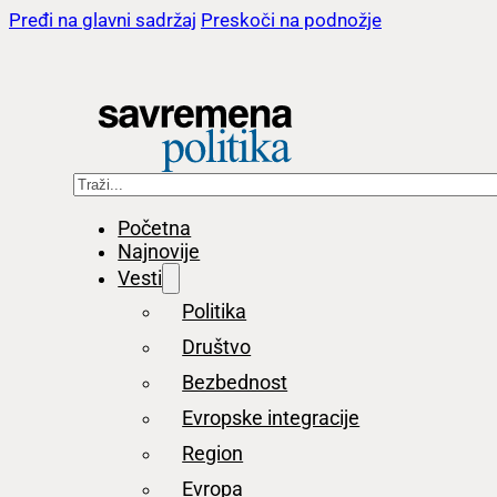
Pređi na glavni sadržaj
Preskoči na podnožje
Pretraga
Početna
Najnovije
Vesti
Politika
Društvo
Bezbednost
Evropske integracije
Region
Evropa