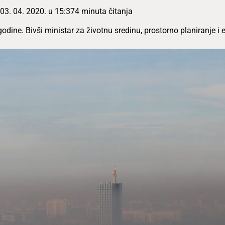
03. 04. 2020. u 15:37
4 minuta čitanja
odine. Bivši ministar za životnu sredinu, prostorno planiranje i e