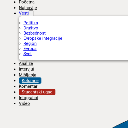
Početna
Najnovije
Vesti
Politika
Društvo
Bezbednost
Evropske integracije
Region
Evropa
Svet
Analize
Intervjui
Mišljenja
Kolumne
Komentari
Studentski ugao
Infografici
Video