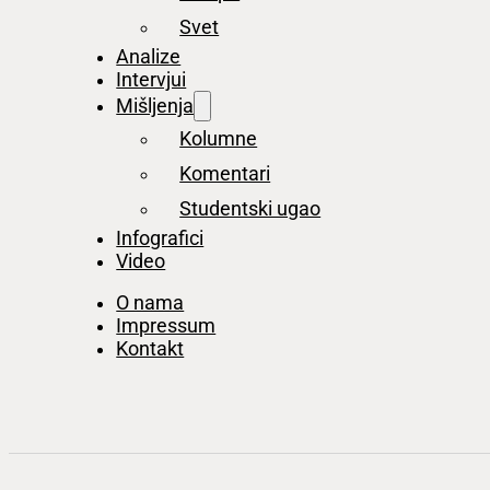
Svet
Analize
Intervjui
Mišljenja
Kolumne
Komentari
Studentski ugao
Infografici
Video
O nama
Impressum
Kontakt