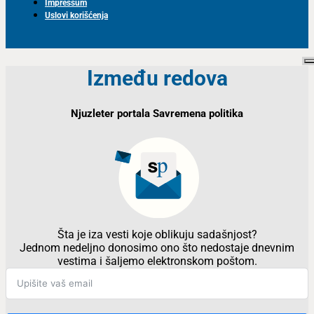
Impressum
Uslovi korišćenja
Između redova
Njuzleter portala Savremena politika
Šta je iza vesti koje oblikuju sadašnjost?
Jednom nedeljno donosimo ono što nedostaje dnevnim
vestima i šaljemo elektronskom poštom.