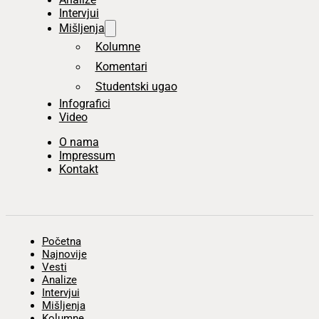
Intervjui
Mišljenja
Kolumne
Komentari
Studentski ugao
Infografici
Video
O nama
Impressum
Kontakt
Početna
Najnovije
Vesti
Analize
Intervjui
Mišljenja
Kolumne