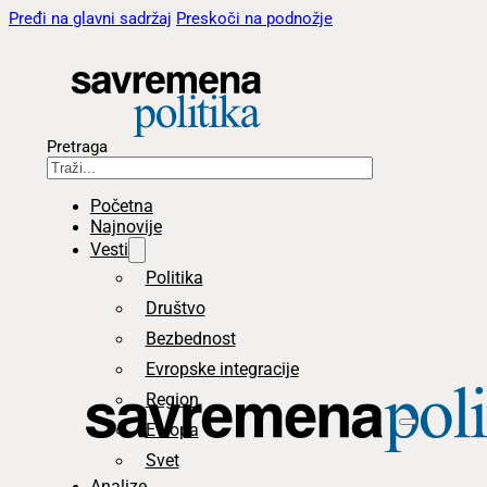
Pređi na glavni sadržaj
Preskoči na podnožje
Pretraga
Početna
Najnovije
Vesti
Politika
Društvo
Bezbednost
Evropske integracije
Region
Evropa
Svet
Analize