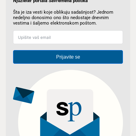
Njuzleter portala Savremena politika
Šta je iza vesti koje oblikuju sadašnjost? Jednom
nedeljno donosimo ono što nedostaje dnevnim
vestima i šaljemo elektronskom poštom.
Prijavite se