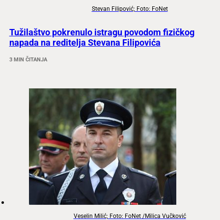
Stevan Filipović; Foto: FoNet
Tužilaštvo pokrenulo istragu povodom fizičkog
napada na reditelja Stevana Filipovića
3 MIN ČITANJA
Veselin Milić; Foto: FoNet /Milica Vučković