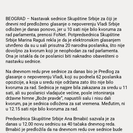
BEOGRAD – Nastavak sednice Skupštine Srbije za čiji je
dnevni red predloženo glasanje o nepoverenju Vladi Srbije
odložen je danas ponovo, jer u 10 sati nije bilo kvoruma za
rad parlamenta, prenosi FoNet. Potpredsednica Skupštine
Srbije Marina Raguš rekla je da je elektronskim glasanjem
utvrđeno da su u sali prisutna 20 narodna poslanika, što nije
dovoljno za kvorum koji je neophodan za rad parlamenta.
Ona je istakla da će poslanici biti naknadno obavešteni o
nastavku sednice.
Na dnevnom redu prve sednice za danas bio je Predlog za
glasanje o nepoverenju Vladi, koji su podnela 62 poslanika
opozicije, a koja u sredu nije održana zato što nije bilo
kvoruma za rad. Sednica je najpre bila zakazana za sredu u 11
sati, ali su poslanici vladajuće većine, posle intoniranja
državne himne „Bože pravde“, napustili salu i nisu dali
kvorum, pa je sednica odložena za sat vremena. Međutim, ni
u 12.15 sati nije bilo kvoruma za rad.
Predsednica Skupštine Srbije Ana Brnabić sazvala je za
danas u 12.00 novu sednicu sa 40 tačaka dnevnog reda.
Brnabić je predložila da na dnevnom redu ove sednice bude