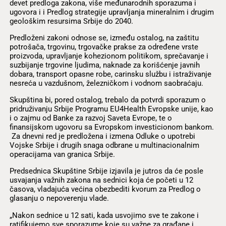
devet predloga zakona, više međunarodnih sporazuma i
ugovora i i Predlog strategije upravljanja mineralnim i drugim
geološkim resursima Srbije do 2040.
Predloženi zakoni odnose se, između ostalog, na zaštitu
potrošača, trgovinu, trgovačke prakse za određene vrste
proizvoda, upravljanje kohezionom politikom, sprečavanje i
suzbijanje trgovine ljudima, naknade za korišćenje javnih
dobara, transport opasne robe, carinsku službu i istraživanje
nesreća u vazdušnom, železničkom i vodnom saobraćaju.
Skupština bi, pored ostalog, trebalo da potvrdi sporazum o
pridruživanju Srbije Programu EU4Health Evropske unije, kao
i o zajmu od Banke za razvoj Saveta Evrope, te o
finansijskom ugovoru sa Evropskom investicionom bankom.
Za dnevni red je predložena i izmena Odluke o upotrebi
Vojske Srbije i drugih snaga odbrane u multinacionalnim
operacijama van granica Srbije.
Predsednica Skupštine Srbije izjavila je jutros da će posle
usvajanja važnih zakona na sednici koja će početi u 12
časova, vladajuća većina obezbediti kvorum za Predlog o
glasanju o nepoverenju vlade.
„Nakon sednice u 12 sati, kada usvojimo sve te zakone i
ratifikujemo sve sporazume koje su važne za građane i