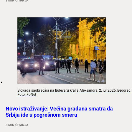
2 MIN ČITANJA
Blokada saobraćaja na Bulevaru kralja Aleksandra, 2. jul 2025, Beograd;
Foto: FoNet
Novo istraživanje: Većina građana smatra da
Srbija ide u pogrešnom smeru
3 MIN ČITANJA