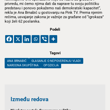
privredu, mi ćemo njima dati da naprave tu svoju političku
predstavu i ponovo pokažemo naš demokratski kapacitet“,
rekla je Ana Brnabić u gostovanju na Pink TV. Prema njenim
rečima, usvajanje zakona je važnije za građane od “igrokaza”
koji želi 62 poslanika.
Podeli
Tagovi
ANA BRNABIĆ
GLASANJE O NEPOVERENJU VLADI
NARODNA SKUPŠTINA
OPOZICIJA
Između redova