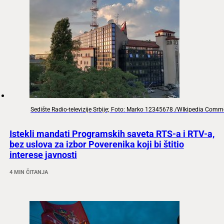
Sedište Radio-televizije Srbije; Foto: Marko 12345678 /WIkipedia Com
Istekli mandati Programskih saveta RTS-a i RTV-a,
bez uslova za izbor Poverenika koji bi štitio
interese javnosti
4 MIN ČITANJA