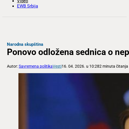
Video
EWB Srbija
Narodna skupština
Ponovo odložena sednica o nep
Autor:
Savremena politika
Vesti
16. 04. 2026. u 10:28
2 minuta čitanja