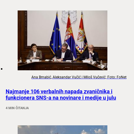
Ana Brnabić, Aleksandar Vučić i Miloš Vučević; Foto: FoNet
Najmanje 106 verbalnih napada zvaničnika i
funkcionera SNS-a na novinare i medije u julu
4 MIN ČITANJA