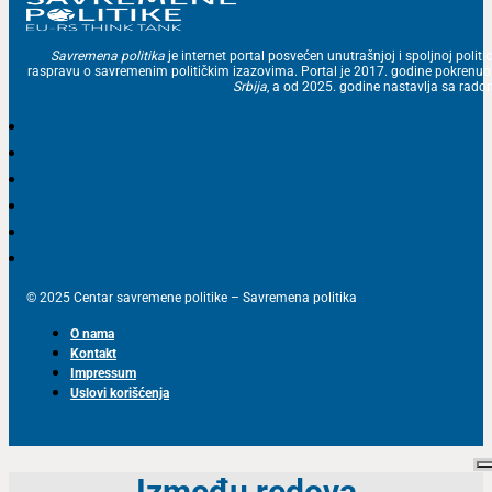
Savremena politika
je internet portal posvećen unutrašnjoj i spoljnoj politic
raspravu o savremenim političkim izazovima. Portal je 2017. godine pokrenu
Srbija
, a od 2025. godine nastavlja sa ra
© 2025 Centar savremene politike – Savremena politika
O nama
Kontakt
Impressum
Uslovi korišćenja
Između redova