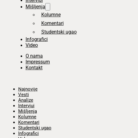
Intervjui
Mišljenja
Kolumne
Komentari
Studentski ugao
Infografici
Video
O nama
Impressum
Kontakt
Početna
Najnovije
Vesti
Analize
Intervjui
Mišljenja
Kolumne
Komentari
Studentski ugao
Infografici