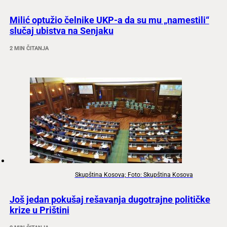
Milić optužio čelnike UKP-a da su mu „namestili“
slučaj ubistva na Senjaku
2 MIN ČITANJA
Skupština Kosova; Foto: Skupština Kosova
Još jedan pokušaj rešavanja dugotrajne političke
krize u Prištini