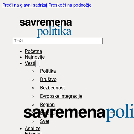
Pređi na glavni sadržaj
Preskoči na podnožje
Pretraga
Početna
Najnovije
Vesti
Politika
Društvo
Bezbednost
Evropske integracije
Region
Evropa
Svet
Analize