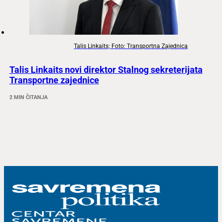
Talis Linkaits; Foto: Transportna Zajednica
Talis Linkaits novi direktor Stalnog sekreterijata
Transportne zajednice
2 MIN ČITANJA