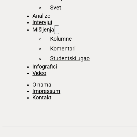
Svet
Analize
Intervjui
Mišljenja
Kolumne
Komentari
Studentski ugao
Infografici
Video
O nama
Impressum
Kontakt