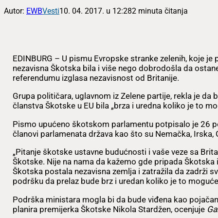
Autor:
EWB
Vesti
10. 04. 2017. u 12:28
2 minuta čitanja
EDINBURG – U pismu Evropske stranke zelenih, koje je po
nezavisna Škotska bila i više nego dobrodošla da ostane
referendumu izglasa nezavisnost od Britanije.
Grupa političara, uglavnom iz Zelene partije, rekla je da
članstva Škotske u EU bila „brza i uredna koliko je to m
Pismo upućeno škotskom parlamentu potpisalo je 26 po
članovi parlamenata država kao što su Nemačka, Irska, Gr
„Pitanje škotske ustavne budućnosti i vaše veze sa Brita
Škotske. Nije na nama da kažemo gde pripada Škotska ili
Škotska postala nezavisna zemlja i zatražila da zadrži 
podršku da prelaz bude brz i uredan koliko je to moguće“
Podrška ministara mogla bi da bude viđena kao pojačanj
planira premijerka Škotske Nikola Stardžen, ocenjuje
Ga