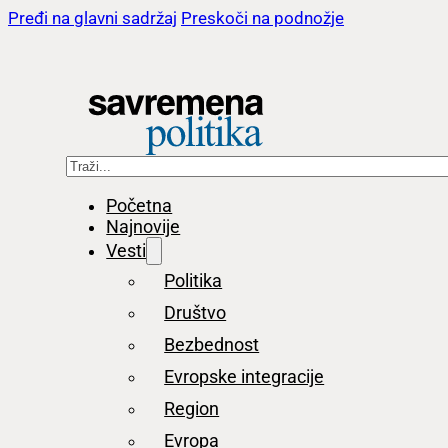
Pređi na glavni sadržaj
Preskoči na podnožje
Pretraga
Početna
Najnovije
Vesti
Politika
Društvo
Bezbednost
Evropske integracije
Region
Evropa