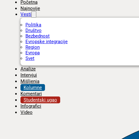
Početna
Najnovije
Vesti
Politika
Društvo
Bezbednost
Evropske integracije
Region
Evropa
Svet
Analize
Intervjui
Mišljenja
Kolumne
Komentari
Studentski ugao
Infografici
Video