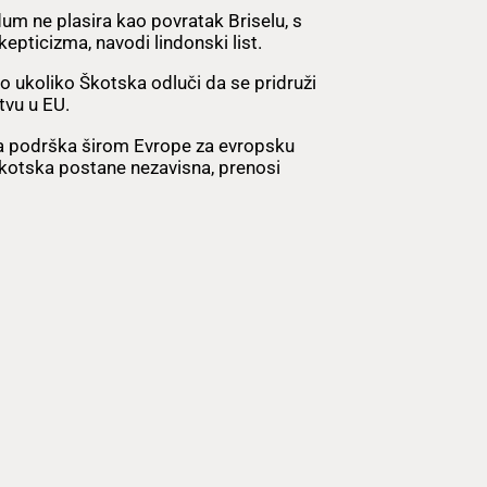
dum ne plasira kao povratak Briselu, s
pticizma, navodi lindonski list.
to ukoliko Škotska odluči da se pridruži
tvu u EU.
mna podrška širom Evrope za evropsku
Škotska postane nezavisna, prenosi