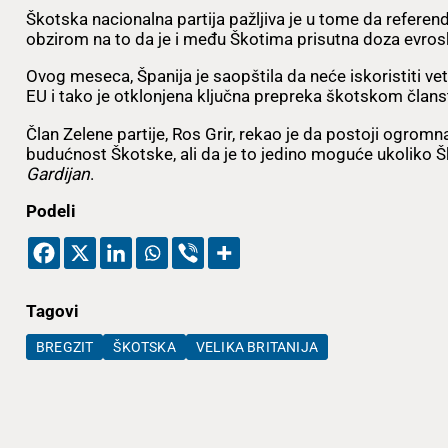
Škotska nacionalna partija pažljiva je u tome da referen
obzirom na to da je i među Škotima prisutna doza evroske
Ovog meseca, Španija je saopštila da neće iskoristiti ve
EU i tako je otklonjena ključna prepreka škotskom člans
Član Zelene partije, Ros Grir, rekao je da postoji ogro
budućnost Škotske, ali da je to jedino moguće ukoliko 
Gardijan
.
Podeli
Tagovi
BREGZIT
ŠKOTSKA
VELIKA BRITANIJA