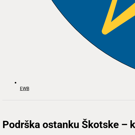
EWB
Podrška ostanku Škotske – k