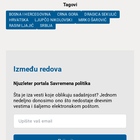
Tagovi
BOSNA I HERCEGOVINA
CRNA GORA
DRAGICA SEKULIĆ
HRVATSKA
LJUPČO NIKOLOVSKI
MIRKO ŠAROVIĆ
RASIM LJAJIĆ
SRBIJA
Između redova
Njuzleter portala Savremena politika
Šta je iza vesti koje oblikuju sadašnjost? Jednom
nedeljno donosimo ono što nedostaje dnevnim
vestima i šaljemo elektronskom poštom.