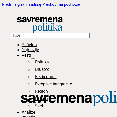
Pređi na glavni sadržaj
Preskoči na podnožje
Pretraga
Početna
Najnovije
Vesti
Politika
Društvo
Bezbednost
Evropske integracije
Region
Evropa
Svet
Analize