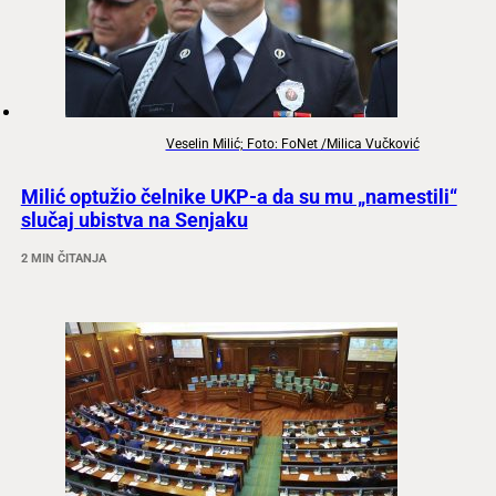
Veselin Milić; Foto: FoNet /Milica Vučković
Milić optužio čelnike UKP-a da su mu „namestili“
slučaj ubistva na Senjaku
2 MIN ČITANJA