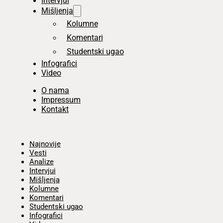
Intervjui
Mišljenja
Kolumne
Komentari
Studentski ugao
Infografici
Video
O nama
Impressum
Kontakt
Početna
Najnovije
Vesti
Analize
Intervjui
Mišljenja
Kolumne
Komentari
Studentski ugao
Infografici