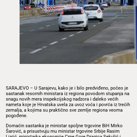
SARAJEVO – U Sarajevu, kako je i bilo predviđeno, počeo je
sastanak resornih ministara iz regiona povodom stupanja na
snagu novih mera inspekcijskog nadzora i daleko većih
nameta koje je Hrvatska uvela za uvoz voća i povrća iz trećih
zemalja, a kojima su praktično sve zemlje regiona veoma
pogođene.
Domaćin sastanka je ministar spoljne trgovine BiH Mirko
Šarović, a prisustvuju mu ministar trgovine Srbije Rasim
Ljajić, ministarka ekonomije Crne Gore Dragica Sekulić i