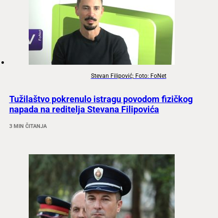
Stevan Filipović; Foto: FoNet
Tužilaštvo pokrenulo istragu povodom fizičkog
napada na reditelja Stevana Filipovića
3 MIN ČITANJA