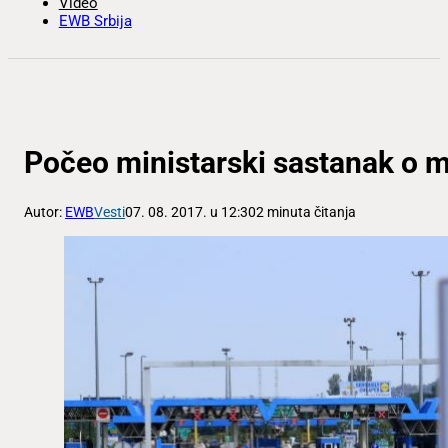
Video
EWB Srbija
Počeo ministarski sastanak o 
Autor:
EWB
Vesti
07. 08. 2017. u 12:30
2 minuta čitanja