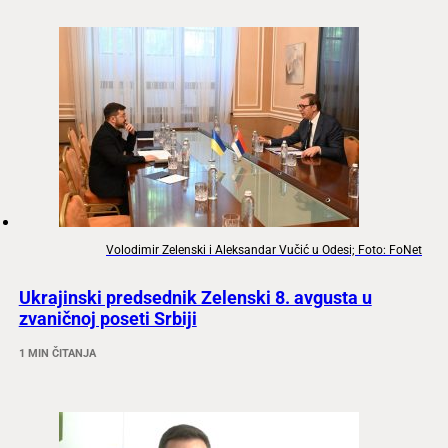
Volodimir Zelenski i Aleksandar Vučić u Odesi; Foto: FoNet
Ukrajinski predsednik Zelenski 8. avgusta u
zvaničnoj poseti Srbiji
1 MIN ČITANJA