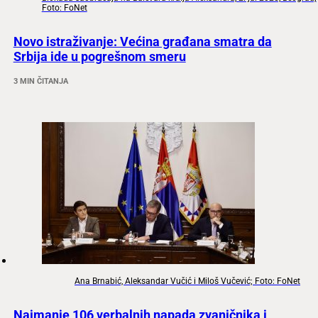
Foto: FoNet
Novo istraživanje: Većina građana smatra da
Srbija ide u pogrešnom smeru
3 MIN ČITANJA
Ana Brnabić, Aleksandar Vučić i Miloš Vučević; Foto: FoNet
Najmanje 106 verbalnih napada zvaničnika i