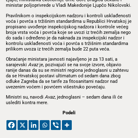
ministar poljoprivrede u Vladi Makedonije Ljupčo Nikolovski.
Pravilnikom o inspekcijskom nadzoru i kontroli usklađenosti
voća i povrća s tržišnim standardima u Republici Hrvatskoj je
propisano uvođenje inspekcijskog nadzora i kontrole većeg
broja vrsta voća i povrća koje se uvozi iz trećih zemalja nego
do sada i određeno je da naknada za inspekcijski nadzor i
kontrolu usklađenosti voća i povrća s tržišnim standardima
prilikom uvoza iz trećih zemalja bude 22 puta veća.
Obraćanje ministara javnosti najavljeno je za 13 sati, a
sarajevski
Avaz
je, pozivajući se na svoje izvore, objavio
ranije danas da su se ministri regiona jednoglasni u zahtevu
da se Hrvatskoj postavi ultimatum od sedam dana zbog
odluke Zagreba da se tarife za fitosanitarni nadzor nad
uvezenim voćem i povrćem višestruko povećaju.
Ministri su, navodi
Avaz
, jednoglasni – sedam dana ili će
uslediti kontra mere.
Podeli