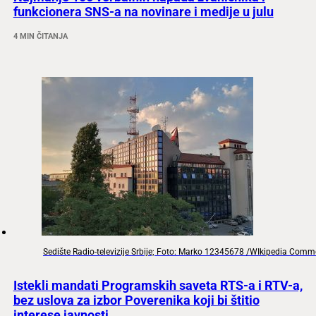
funkcionera SNS-a na novinare i medije u julu
4 MIN ČITANJA
Sedište Radio-televizije Srbije; Foto: Marko 12345678 /WIkipedia Com
Istekli mandati Programskih saveta RTS-a i RTV-a,
bez uslova za izbor Poverenika koji bi štitio
interese javnosti