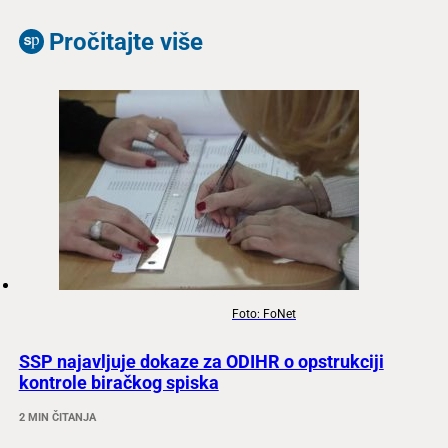
Pročitajte više
Foto: FoNet
SSP najavljuje dokaze za ODIHR o opstrukciji
kontrole biračkog spiska
2 MIN ČITANJA