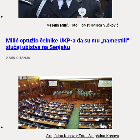
Veselin Milić; Foto: FoNet /Milica Vučković
Milić optužio čelnike UKP-a da su mu „namestili“
slučaj ubistva na Senjaku
2 MIN ČITANJA
Skupština Kosova; Foto: Skupština Kosova