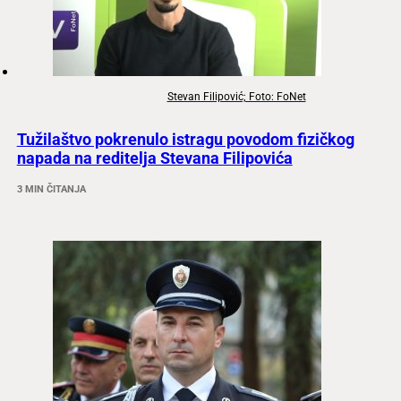
Stevan Filipović; Foto: FoNet
Tužilaštvo pokrenulo istragu povodom fizičkog
napada na reditelja Stevana Filipovića
3 MIN ČITANJA