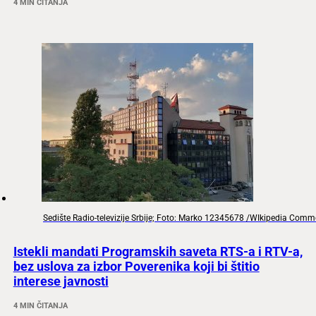
4 MIN ČITANJA
Sedište Radio-televizije Srbije; Foto: Marko 12345678 /WIkipedia Com
Istekli mandati Programskih saveta RTS-a i RTV-a,
bez uslova za izbor Poverenika koji bi štitio
interese javnosti
4 MIN ČITANJA