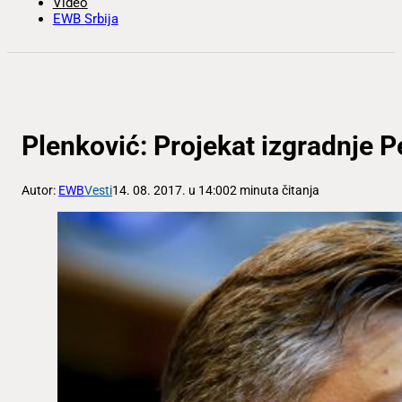
Video
EWB Srbija
Plenković: Projekat izgradnje P
Autor:
EWB
Vesti
14. 08. 2017. u 14:00
2 minuta čitanja