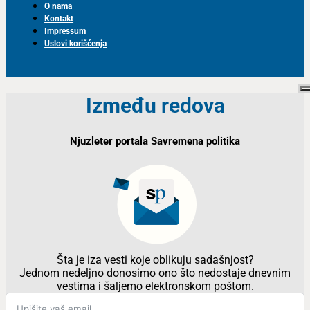
O nama
Kontakt
Impressum
Uslovi korišćenja
Između redova
Njuzleter portala Savremena politika
Šta je iza vesti koje oblikuju sadašnjost?
Jednom nedeljno donosimo ono što nedostaje dnevnim
vestima i šaljemo elektronskom poštom.