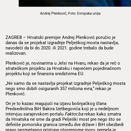
Andrej Plenković; Foto: Evropska unija
ZAGREB – Hrvatski premijer Andrej Plenković poručio je
danas da se projekat izgradnje Pelješkog mosta nastavlja,
navodeći da bi do 2020. ili 2021. godine trebalo da bude
realizovan.
Plenković je, novinarima u Jelsi na Hvaru, rekao da je reč o
strateškom projektu za Hrvatsku i najvećem pojedinačnom
projektu koji se finansira sredstvima EU.
„Ne samo da se nastavlja projekat izgradnje Pelješkog mosta
nego smo dobili osiguranih 357 miliona evra,“ rekao je
Plenković.
On je to kazao reagujući na izjavu bošnjačkog člana
Predsedništva BiH Bakira Izetbegovića koji je u nedeljnom
intervjuu sarajevskom portalu
Faktor.ba
rekao kako smatra
da Hrvatska ne sme da gradi Pelješki most pre nego što se
definiše pomorska granica između dve države i BiH obezbedi
pravo nesmetanog pristupa otvorenome moru, prenela je