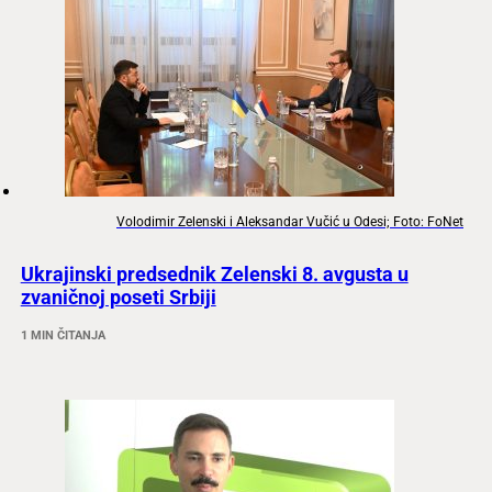
Volodimir Zelenski i Aleksandar Vučić u Odesi; Foto: FoNet
Ukrajinski predsednik Zelenski 8. avgusta u
zvaničnoj poseti Srbiji
1 MIN ČITANJA