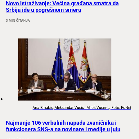
Novo istraživanje: Većina građana smatra da
Srbija ide u pogrešnom smeru
3 MIN ČITANJA
Ana Brnabić, Aleksandar Vučić i Miloš Vučević; Foto: FoNet
Najmanje 106 verbalnih napada zvaničnika i
funkcionera SNS-a na novinare i medije u julu