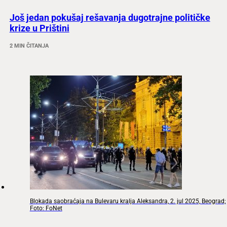
Još jedan pokušaj rešavanja dugotrajne političke
krize u Prištini
2 MIN ČITANJA
Blokada saobraćaja na Bulevaru kralja Aleksandra, 2. jul 2025, Beograd;
Foto: FoNet