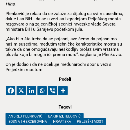
Hina
.
Plenković je rekao da se zalaže za dijalog sa svim susedima,
dakle i sa BiH i da se u vezi sa izgradnjom Pelješkog mosta
razgovaralo na zajedničkoj sednici hrvatske vlade Saveta
ministara BiH u Sarajevu početkom jula.
„Ako bilo šta treba da se pojasni, sve ćemo da pojasnimo
našim susedima, međutim tehničke karakteristike mosta su
takve da one omogućavaju neškodljiv prolaz svim vrstama
plovila koja bi mogla ići prema moru“, naglasio je Plenković.
On je dodao i da ne očekuje međunarodni spor u vezi s
Pelješkim mostom.
Podeli
Tagovi
ANDREJ PLENKOVIĆ
BAKIR IZETBEGOVIĆ
BOSNA I HERCEGOVINA
HRVATSKA
PELJEŠKI MOST