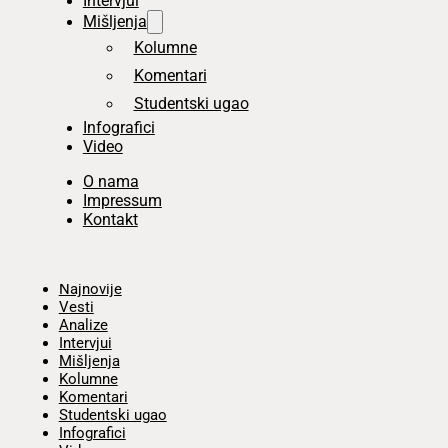
Intervjui
Mišljenja
Kolumne
Komentari
Studentski ugao
Infografici
Video
O nama
Impressum
Kontakt
Početna
Najnovije
Vesti
Analize
Intervjui
Mišljenja
Kolumne
Komentari
Studentski ugao
Infografici