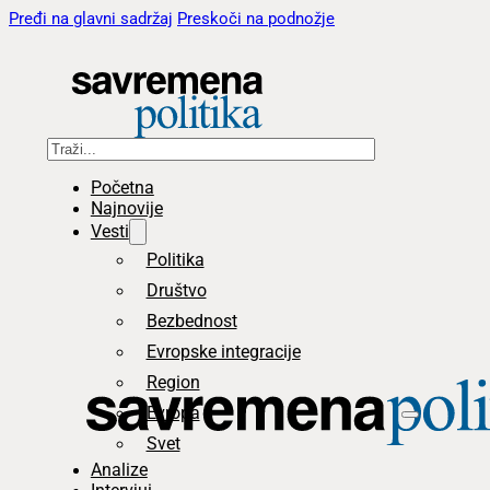
Pređi na glavni sadržaj
Preskoči na podnožje
Pretraga
Početna
Najnovije
Vesti
Politika
Društvo
Bezbednost
Evropske integracije
Region
Evropa
Svet
Analize