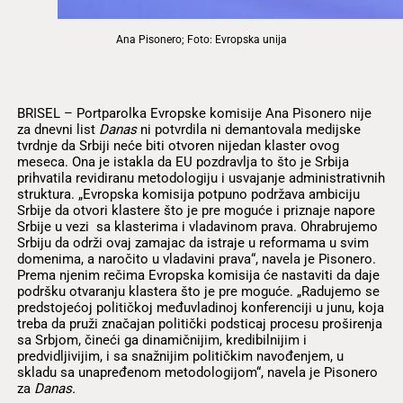
Ana Pisonero; Foto: Evropska unija
BRISEL – Portparolka Evropske komisije Ana Pisonero nije
za dnevni list
Danas
ni potvrdila ni demantovala medijske
tvrdnje da Srbiji neće biti otvoren nijedan klaster ovog
meseca. Ona je istakla da EU pozdravlja to što je Srbija
prihvatila revidiranu metodologiju i usvajanje administrativnih
struktura. „Evropska komisija potpuno podržava ambiciju
Srbije da otvori klastere što je pre moguće i priznaje napore
Srbije u vezi sa klasterima i vladavinom prava. Ohrabrujemo
Srbiju da održi ovaj zamajac da istraje u reformama u svim
domenima, a naročito u vladavini prava“, navela je Pisonero.
Prema njenim rečima Evropska komisija će nastaviti da daje
podršku otvaranju klastera što je pre moguće. „Radujemo se
predstojećoj političkoj međuvladinoj konferenciji u junu, koja
treba da pruži značajan politički podsticaj procesu proširenja
sa Srbjom, čineći ga dinamičnijim, kredibilnijim i
predvidljivijim, i sa snažnijim političkim navođenjem, u
skladu sa unapređenom metodologijom“, navela je Pisonero
za
Danas.