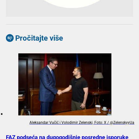
Pročitajte više
Aleksandar Vučić i Volodimir Zelenski; Foto: X / @ZelenskyyUa
FAZ podseća na dugogodišnje posredne isporuke