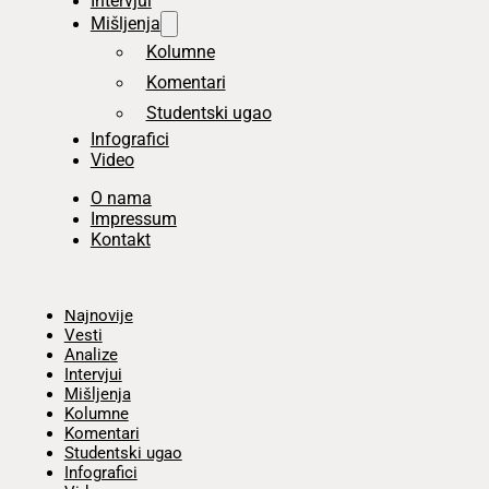
Intervjui
Mišljenja
Kolumne
Komentari
Studentski ugao
Infografici
Video
O nama
Impressum
Kontakt
Početna
Najnovije
Vesti
Analize
Intervjui
Mišljenja
Kolumne
Komentari
Studentski ugao
Infografici