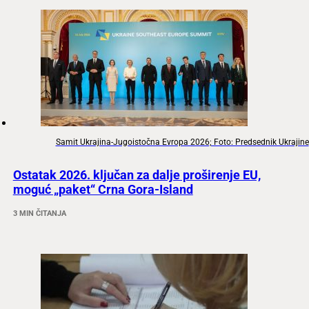
Samit Ukrajina-Jugoistočna Evropa 2026; Foto: Predsednik Ukrajine
Ostatak 2026. ključan za dalje proširenje EU,
moguć „paket“ Crna Gora-Island
3 MIN ČITANJA