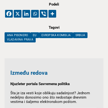
Podeli
Tagovi
ANA PISONERO
EU
EVROPSKA KOMISIJA
SRBIJA
VLADAVINA PRAVA
Između redova
Njuzleter portala Savremena politika
Šta je iza vesti koje oblikuju sadašnjost? Jednom
nedeljno donosimo ono što nedostaje dnevnim
vestima i šaljemo elektronskom poštom.