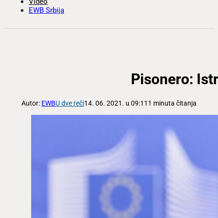
Video
EWB Srbija
Pisonero: Ist
Autor:
EWB
U dve reči
14. 06. 2021. u 09:11
1 minuta čitanja