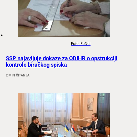
Foto: FoNet
SSP najavljuje dokaze za ODIHR o opstrukciji
kontrole biračkog spiska
2 MIN ČITANJA