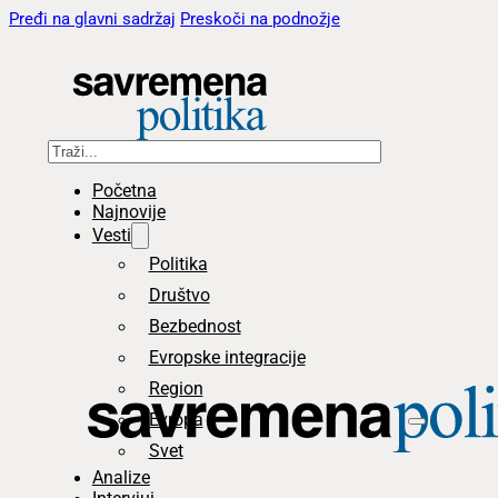
Pređi na glavni sadržaj
Preskoči na podnožje
Pretraga
Početna
Najnovije
Vesti
Politika
Društvo
Bezbednost
Evropske integracije
Region
Evropa
Svet
Analize