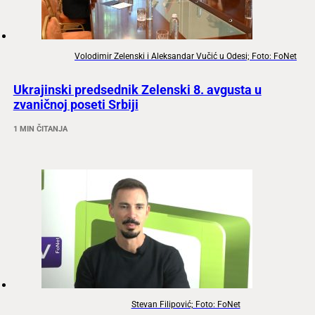
Volodimir Zelenski i Aleksandar Vučić u Odesi; Foto: FoNet
Ukrajinski predsednik Zelenski 8. avgusta u
zvaničnoj poseti Srbiji
1 MIN ČITANJA
Stevan Filipović; Foto: FoNet