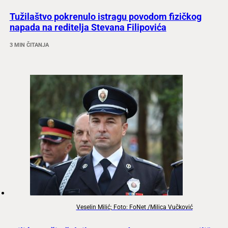
Tužilaštvo pokrenulo istragu povodom fizičkog
napada na reditelja Stevana Filipovića
3 MIN ČITANJA
Veselin Milić; Foto: FoNet /Milica Vučković