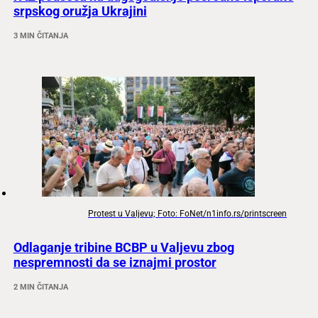
srpskog oružja Ukrajini
3 MIN ČITANJA
Protest u Valjevu; Foto: FoNet/n1info.rs/printscreen
Odlaganje tribine BCBP u Valjevu zbog
nespremnosti da se iznajmi prostor
2 MIN ČITANJA