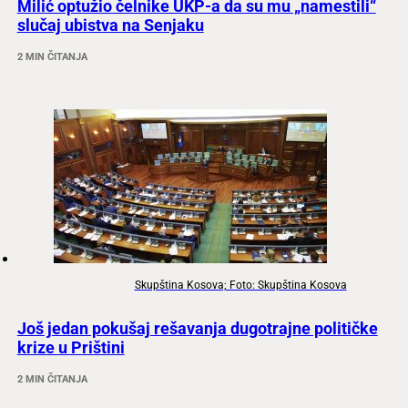
Milić optužio čelnike UKP-a da su mu „namestili“
slučaj ubistva na Senjaku
2 MIN ČITANJA
Skupština Kosova; Foto: Skupština Kosova
Još jedan pokušaj rešavanja dugotrajne političke
krize u Prištini
2 MIN ČITANJA