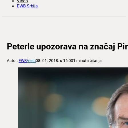
Video
EWB Srbija
Peterle upozorava na značaj Pi
Autor:
EWB
Vesti
08. 01. 2018. u 16:00
1 minuta čitanja