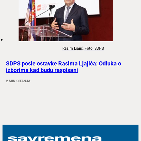
Rasim Ljajić; Foto: SDPS
SDPS posle ostavke Rasima Ljajića: Odluka o
izborima kad budu raspisani
2 MIN ČITANJA