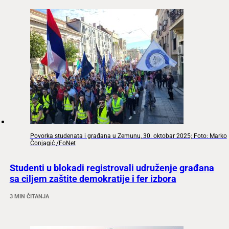
Povorka studenata i građana u Zemunu, 30. oktobar 2025; Foto: Marko
Čonjagić /FoNet
Studenti u blokadi registrovali udruženje građana
sa ciljem zaštite demokratije i fer izbora
3 MIN ČITANJA