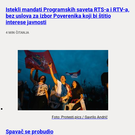
Istekli mandati Programskih saveta RTS-a i RTV-a,
bez uslova za izbor Poverenika koji bi štitio
interese javnosti
4 MIN ČITANJA
Foto: Protesti.pics / Gavrilo Andrić
Spavač se probudio