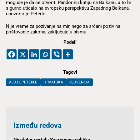
moguće je da će otvoriti Pandorinu kutiju na Balkanu, a to bi
sigurno uticalo na evropsku perspektivu Zapadnog Balkana,
upozorio je Peterle
Nije vreme za pozivanje na mir, nego za srčani poziv na
poštovanje zakona, zaključuje u pismu
Podeli
Tagovi
ALOJZ PETERLE
HRVATSKA
SLOVENIJA
Između redova
Njuzleter portala Savremena politika