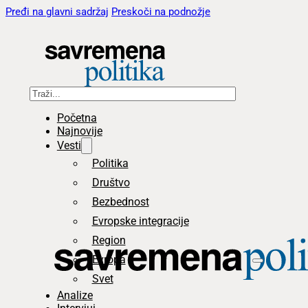
Pređi na glavni sadržaj
Preskoči na podnožje
Pretraga
Početna
Najnovije
Vesti
Politika
Društvo
Bezbednost
Evropske integracije
Region
Evropa
Svet
Analize