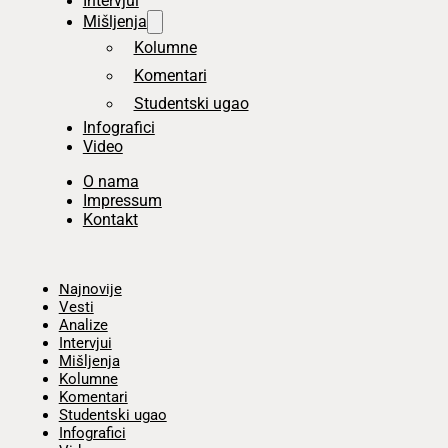
Intervjui
Mišljenja
Kolumne
Komentari
Studentski ugao
Infografici
Video
O nama
Impressum
Kontakt
Početna
Najnovije
Vesti
Analize
Intervjui
Mišljenja
Kolumne
Komentari
Studentski ugao
Infografici