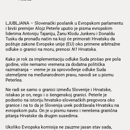
LJUBLJANA – Slovenački poslanik u Evropskom parlamentu
i bivši premijer Alojz Peterle uputio je pisma evropskim
liderima Antoniju Tajaniju, Žanu Klodu Junkeru i Donaldu
Tusku da pronađu način na koji će primorati Hrvatsku da
poštuje zakone Evropske unije (EU) oko primene arbitražne
odluke o granici na moru, prenosi
N1
Hrvatska.
Kako je rok za implementaciju odluke Suda prošao pre pola
godine, više nemamo vremena za dodatna politička
razmatranja – vreme je za sprovođenje odluke Suda
utemeljene na međunarodnom pravu, navodi se u pismu
Peterlea.
Ne radi se samo o granici između Slovenije i Hrvatske,
istakao je on, nego i o šengenskoj granici. Peterle je
podsetio na istoriju hrvatsko-slovenačkih pregovora oko
granice i na to da je Slovenija uvek podržavala Hrvatsku na
evropskom putu. On je u pismu naveo i nerešena granična
pitanja Hrvatske da drugim susedima.
Ukoliko Evropska komisija ne zauzme jasan stav sada,