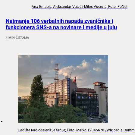
Ana Brnabić, Aleksandar Vučić i Miloš Vučević; Foto: FoNet
Najmanje 106 verbalnih napada zvaničnika i
funkcionera SNS-a na novinare i medije u julu
4 MIN ČITANJA
Sedište Radio-televizije Srbije; Foto: Marko 12345678 /WIkipedia Com