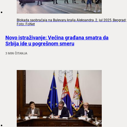
Blokada saobraćaja na Bulevaru kralja Aleksandra, 2. jul 2025, Beograd;
Foto: FoNet
Novo istraživanje: Većina građana smatra da
Srbija ide u pogrešnom smeru
3 MIN ČITANJA