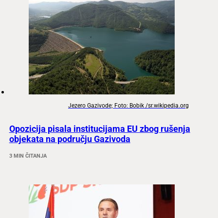
Jezero Gazivode; Foto: Bobik /sr.wikipedia.org
Opozicija pisala institucijama EU zbog rušenja
objekata na području Gazivoda
3 MIN ČITANJA