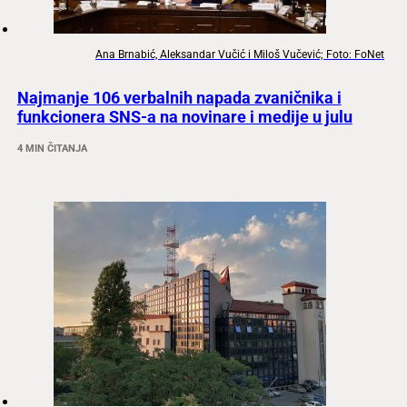
Ana Brnabić, Aleksandar Vučić i Miloš Vučević; Foto: FoNet
Najmanje 106 verbalnih napada zvaničnika i
funkcionera SNS-a na novinare i medije u julu
4 MIN ČITANJA