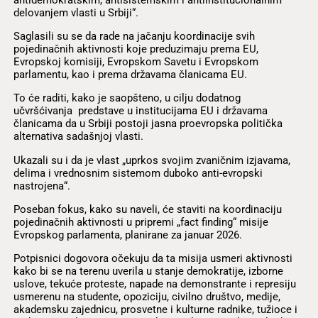
delovanjem vlasti u Srbiji“.
Saglasili su se da rade na jačanju koordinacije svih
pojedinačnih aktivnosti koje preduzimaju prema EU,
Evropskoj komisiji, Evropskom Savetu i Evropskom
parlamentu, kao i prema državama članicama EU.
To će raditi, kako je saopšteno, u cilju dodatnog
učvršćivanja predstave u institucijama EU i državama
članicama da u Srbiji postoji jasna proevropska politička
alternativa sadašnjoj vlasti.
Ukazali su i da je vlast „uprkos svojim zvaničnim izjavama,
delima i vrednosnim sistemom duboko anti-evropski
nastrojena“.
Poseban fokus, kako su naveli, će staviti na koordinaciju
pojedinačnih aktivnosti u pripremi „fact finding“ misije
Evropskog parlamenta, planirane za januar 2026.
Potpisnici dogovora očekuju da ta misija usmeri aktivnosti
kako bi se na terenu uverila u stanje demokratije, izborne
uslove, tekuće proteste, napade na demonstrante i represiju
usmerenu na studente, opoziciju, civilno društvo, medije,
akademsku zajednicu, prosvetne i kulturne radnike, tužioce i