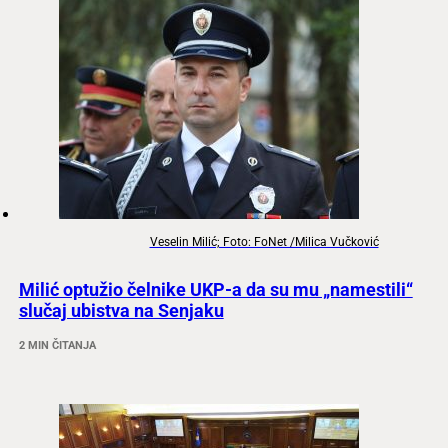
Veselin Milić; Foto: FoNet /Milica Vučković
Milić optužio čelnike UKP-a da su mu „namestili“
slučaj ubistva na Senjaku
2 MIN ČITANJA