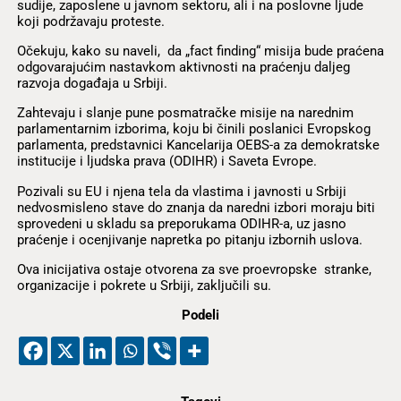
sudije, zaposlene u javnom sektoru, ali i na poslovne ljude
koji podržavaju proteste.
Očekuju, kako su naveli, da „fact finding“ misija bude praćena
odgovarajućim nastavkom aktivnosti na praćenju daljeg
razvoja događaja u Srbiji.
Zahtevaju i slanje pune posmatračke misije na narednim
parlamentarnim izborima, koju bi činili poslanici Evropskog
parlamenta, predstavnici Kancelarija OEBS-a za demokratske
institucije i ljudska prava (ODIHR) i Saveta Evrope.
Pozivali su EU i njena tela da vlastima i javnosti u Srbiji
nedvosmisleno stave do znanja da naredni izbori moraju biti
sprovedeni u skladu sa preporukama ODIHR-a, uz jasno
praćenje i ocenjivanje napretka po pitanju izbornih uslova.
Ova inicijativa ostaje otvorena za sve proevropske stranke,
organizacije i pokrete u Srbiji, zaključili su.
Podeli