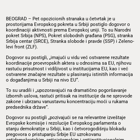
BEOGRAD – Pet opozicionih stranaka u četvrtak je u
prostorijama Evropskog pokreta u Srbiji postiglo dogovor o
koordinaciji aktivnosti prema Evropskoj uniji. To su Narodni
pokret Srbija (NPS), Pokret slobodnih građana (PSG), stranka
Srbija centar (SRCE), Stranka slobode i pravde (SSP) i Zeleno-
levi front (ZLF).
Dogovor su postigli, „imajući u vidu već ostvarene rezultate
koordinacije proevropskih aktera u odnosima sa EU, njihovu
rastuću prisutnost i vidiljivost u institucijama EU, kao i već
ostvarene značajne rezultate u plasiranju istinitih informacija
o događanjima u Srbiji na nivo EU“.
To su uradili i „upozoravajući na dramatično pogoršavanje
izbornih uslova, rastući pritisak na institucije da ne sprovode
zakone i ubrzanu vanustavnu koncentraciju moći u rukama
predsednika države“.
Dogovor su postigli „pozivajući se na relevantne izveštaje
Evropske komisije i rezolucije Evropskog parlamenta o
stanju demokratije u Srbiji, kao i četvorogodišnju blokadu
pregovora o pristupanju Srbije EU uzrokovanu
antidemokratskim, antisistemskim i antiinstitucionalnim