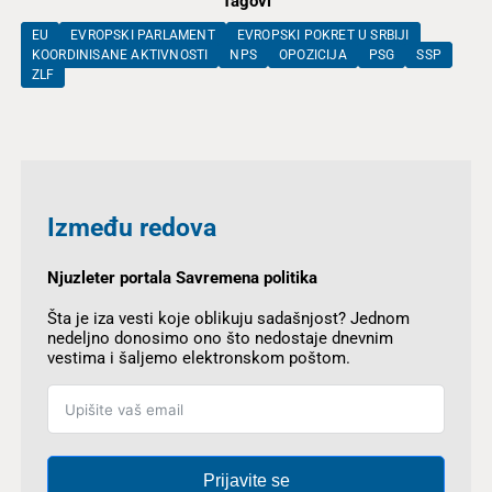
Tagovi
EU
EVROPSKI PARLAMENT
EVROPSKI POKRET U SRBIJI
KOORDINISANE AKTIVNOSTI
NPS
OPOZICIJA
PSG
SSP
ZLF
Između redova
Njuzleter portala Savremena politika
Šta je iza vesti koje oblikuju sadašnjost? Jednom
nedeljno donosimo ono što nedostaje dnevnim
vestima i šaljemo elektronskom poštom.
Prijavite se