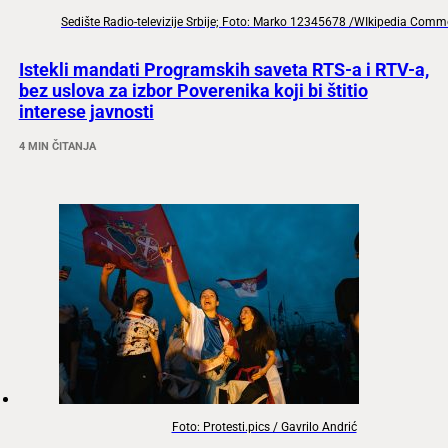
Sedište Radio-televizije Srbije; Foto: Marko 12345678 /WIkipedia Com
Istekli mandati Programskih saveta RTS-a i RTV-a,
bez uslova za izbor Poverenika koji bi štitio
interese javnosti
4 MIN ČITANJA
Foto: Protesti.pics / Gavrilo Andrić