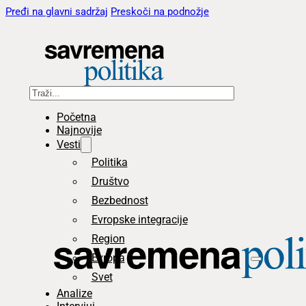
Pređi na glavni sadržaj
Preskoči na podnožje
Pretraga
Početna
Najnovije
Vesti
Politika
Društvo
Bezbednost
Evropske integracije
Region
Evropa
Svet
Analize