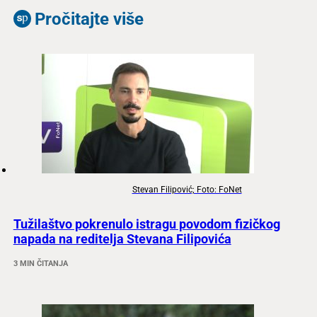
Pročitajte više
Stevan Filipović; Foto: FoNet
Tužilaštvo pokrenulo istragu povodom fizičkog
napada na reditelja Stevana Filipovića
3 MIN ČITANJA