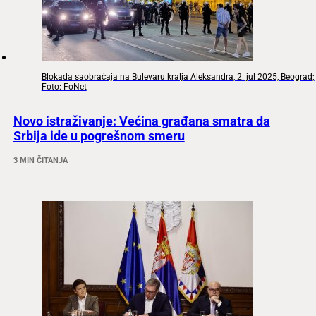
Blokada saobraćaja na Bulevaru kralja Aleksandra, 2. jul 2025, Beograd;
Foto: FoNet
Novo istraživanje: Većina građana smatra da
Srbija ide u pogrešnom smeru
3 MIN ČITANJA