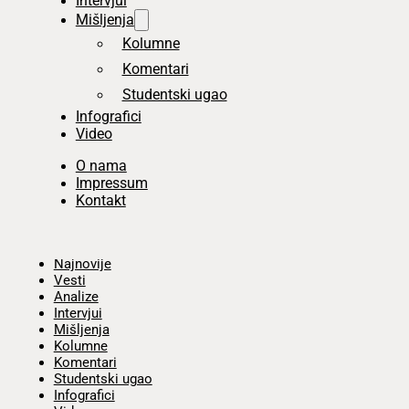
Intervjui
Mišljenja
Kolumne
Komentari
Studentski ugao
Infografici
Video
O nama
Impressum
Kontakt
Početna
Najnovije
Vesti
Analize
Intervjui
Mišljenja
Kolumne
Komentari
Studentski ugao
Infografici