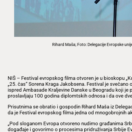
Rihard Maša; Foto: Delegacije Evropske unije 
NIŠ – Festival evropskog filma otvoren je u bioskopu „
„25. čas“ Sorena Kraga Jakobsena. Festival je svečano 
ispred Ambasade Kraljevine Danske u Beogradu koji je p
proslavljaju 100 godina diplomtskih odnosa i da ove dv
Prisutnima se obratio i gospodin Rihard Maša iz Delegacij
da je Festival evropskog filma jedna od mnogobrojnih a
„Pod sloganom Evropa otvoreno nudimo građanima Srbij
događaje i govorimo o procesima pridruživanja Srbije Evr