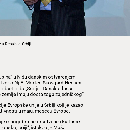
u Republici Srbiji
Kupina“ u Nišu danskim ostvarenjem
otvorio Nj.E. Morten Skovgard Hensen
odsetio da „Srbija i Danska danas
e zemlje imaju dosta toga zajedničkog“.
e Evropske unije u Srbiji koji je kazao
ktivnosti u maju, mesecu Evrope.
e mnogobrojne društvene i kulturne
opskoj uniji“, istakao je Maša.