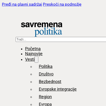
Pređi na glavni sadržaj
Preskoči na podnožje
Pretraga
Početna
Najnovije
Vesti
Politika
Društvo
Bezbednost
Evropske integracije
Region
Evropa