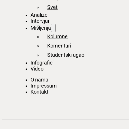
Svet
Analize
Intervjui
Mišljenja
Kolumne
Komentari
Studentski ugao
Infografici
Video
O nama
Impressum
Kontakt