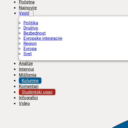
Početna
Najnovije
Vesti
Politika
Društvo
Bezbednost
Evropske integracije
Region
Evropa
Svet
Analize
Intervjui
Mišljenja
Kolumne
Komentari
Studentski ugao
Infografici
Video