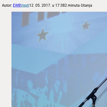
Autor:
EWB
Vesti
12. 05. 2017. u 17:38
2 minuta čitanja