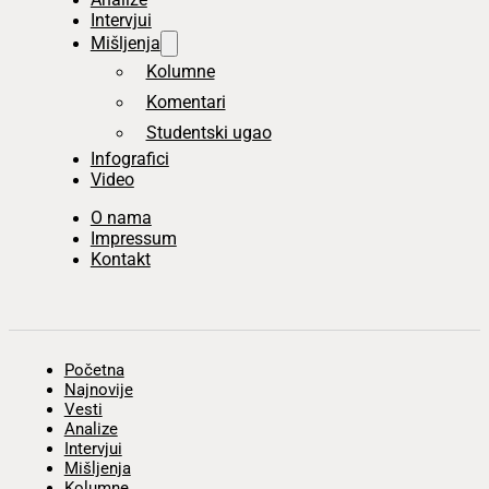
Intervjui
Mišljenja
Kolumne
Komentari
Studentski ugao
Infografici
Video
O nama
Impressum
Kontakt
Početna
Najnovije
Vesti
Analize
Intervjui
Mišljenja
Kolumne