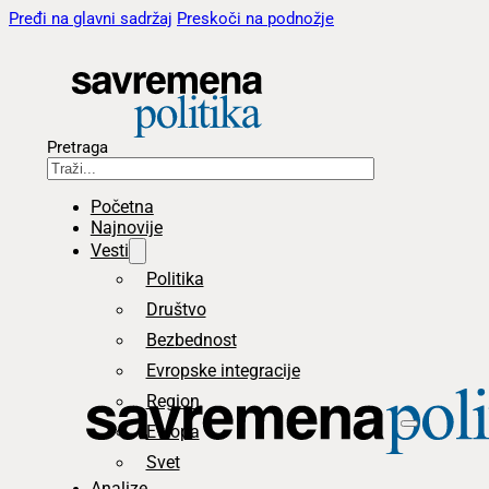
Pređi na glavni sadržaj
Preskoči na podnožje
Pretraga
Početna
Najnovije
Vesti
Politika
Društvo
Bezbednost
Evropske integracije
Region
Evropa
Svet
Analize