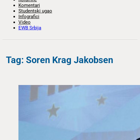
Komentari
Studentski ugao
Infografici
Video
EWB Srbija
Tag: Soren Krag Jakobsen