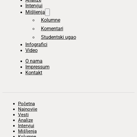
Intervjui
Mišljenja
Kolumne
Komentari
Studentski ugao
Infografici
Video
O nama
Impressum
Kontakt
Početna
Najnovije
Vesti
Analize
Intervjui
Mišljenja
Kolumne