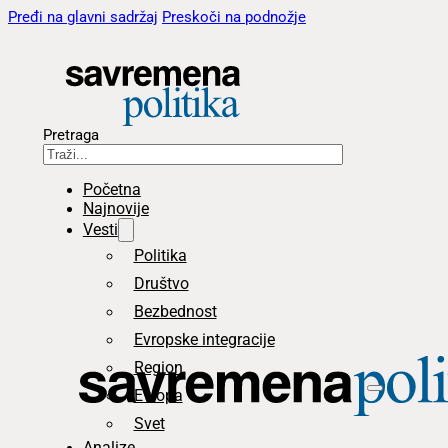
Pređi na glavni sadržaj
Preskoči na podnožje
Pretraga
Početna
Najnovije
Vesti
Politika
Društvo
Bezbednost
Evropske integracije
Region
Evropa
Svet
Analize