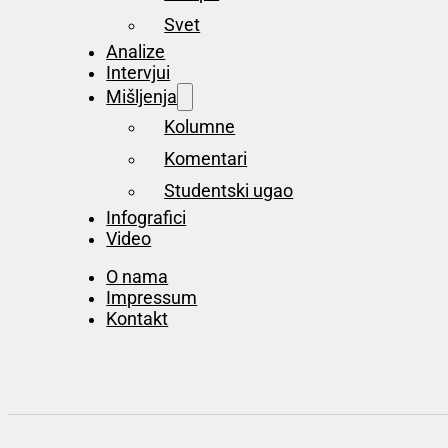
Svet
Analize
Intervjui
Mišljenja
Kolumne
Komentari
Studentski ugao
Infografici
Video
O nama
Impressum
Kontakt