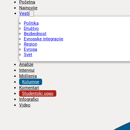
Početna
Najnovije
Vesti
Politika
Društvo
Bezbednost
Evropske integracije
Region
Evropa
Svet
Analize
Intervjui
Mišljenja
Kolumne
Komentari
Studentski ugao
Infografici
Video