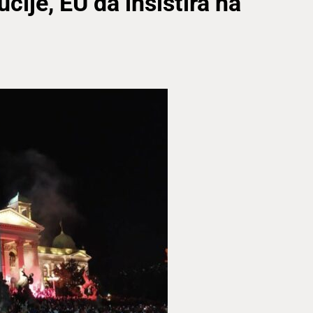
cije, EU da insistira na