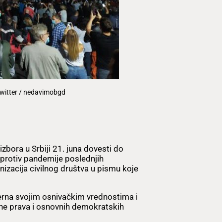
 Twitter / nedavimobgd
bora u Srbiji 21. juna dovesti do
e protiv pandemije poslednjih
nizacija civilnog društva u pismu koje
verna svojim osnivačkim vrednostima i
vine prava i osnovnih demokratskih