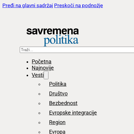
Pređi na glavni sadržaj
Preskoči na podnožje
Pretraga
Početna
Najnovije
Vesti
Politika
Društvo
Bezbednost
Evropske integracije
Region
Evropa