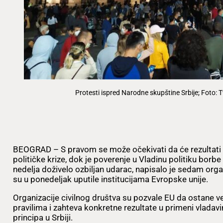
Protesti ispred Narodne skupštine Srbije; Foto:
BEOGRAD – S pravom se može očekivati da će rezultati iz
političke krize, dok je poverenje u Vladinu politiku borb
nedelja doživelo ozbiljan udarac, napisalo je sedam orga
su u ponedeljak uputile institucijama Evropske unije.
Organizacije civilnog društva su pozvale EU da ostane 
pravilima i zahteva konkretne rezultate u primeni vlada
principa u Srbiji.