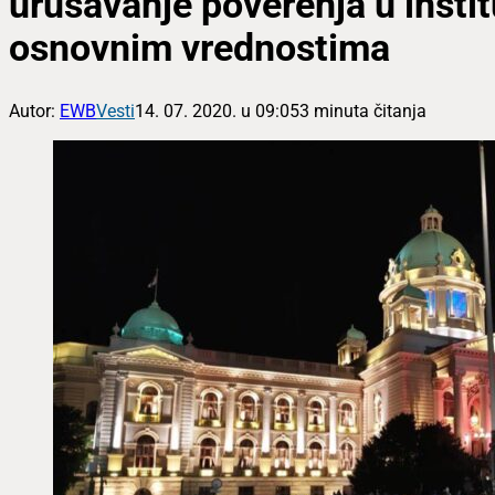
urušavanje poverenja u institu
osnovnim vrednostima
Autor:
EWB
Vesti
14. 07. 2020. u 09:05
3 minuta čitanja