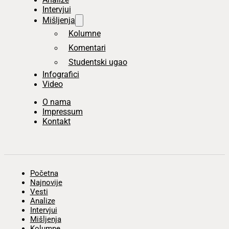
Intervjui
Mišljenja
Kolumne
Komentari
Studentski ugao
Infografici
Video
O nama
Impressum
Kontakt
Početna
Najnovije
Vesti
Analize
Intervjui
Mišljenja
Kolumne