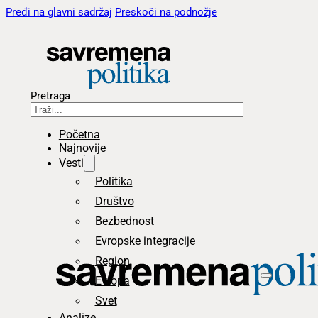
Pređi na glavni sadržaj
Preskoči na podnožje
Pretraga
Početna
Najnovije
Vesti
Politika
Društvo
Bezbednost
Evropske integracije
Region
Evropa
Svet
Analize