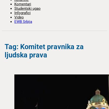
Komentari
Studentski ugao
Infografici
Video
EWB Srbija
Tag: Komitet pravnika za
ljudska prava