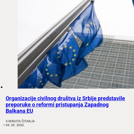
Organizacije civilnog društva iz Srbije predstavile
preporuke o reformi pristupanja Zapadnog
Balkana EU
4 MINUTA ČITANJA
04. 02. 2020.