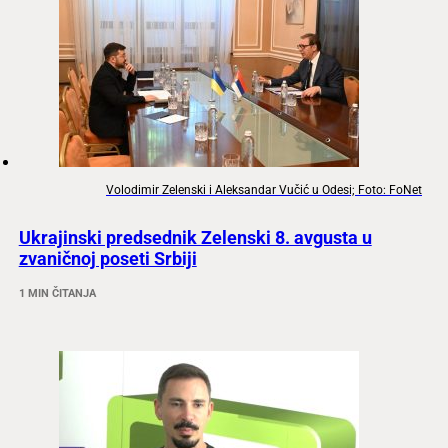
Volodimir Zelenski i Aleksandar Vučić u Odesi; Foto: FoNet
Ukrajinski predsednik Zelenski 8. avgusta u
zvaničnoj poseti Srbiji
1 MIN ČITANJA