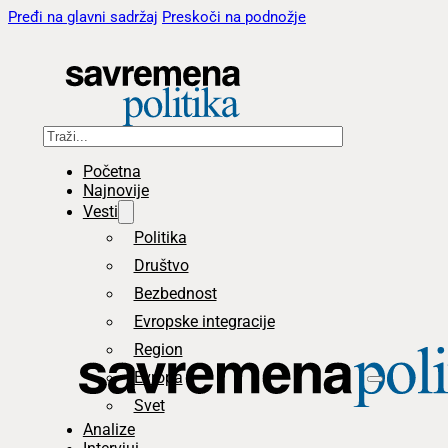
Pređi na glavni sadržaj
Preskoči na podnožje
Pretraga
Početna
Najnovije
Vesti
Politika
Društvo
Bezbednost
Evropske integracije
Region
Evropa
Svet
Analize