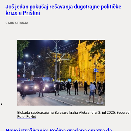
Još jedan pokušaj rešavanja dugotrajne političke
krize u Prištini
2 MIN ČITANJA
Blokada saobraćaja na Bulevaru kralja Aleksandra, 2. jul 2025, Beograd;
Foto: FoNet
Novo istraživanje: Većina građana smatra da