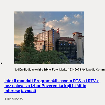
Sedište Radio-televizije Srbije; Foto: Marko 12345678 /WIkipedia Com
Istekli mandati Programskih saveta RTS-a i RTV-a,
bez uslova za izbor Poverenika koji bi štitio
interese javnosti
4 MIN ČITANJA