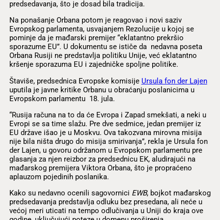
predsedavanja, što je dosad bila tradicija.
Na ponašanje Orbana potom je reagovao i novi saziv
Evropskog parlamenta, usvajanjem Rezolucije u kojoj se
pominje da je mađarski premijer “eklatantno prekršio
sporazume EU”. U dokumentu se ističe da nedavna poseta
Orbana Rusiji ne predstavlja politiku Unije, već eklatantno
kršenje sporazuma EU i zajedničke spoljne politike.
Štaviše, predsednica Evropske komisije
Ursula fon der Lajen
uputila je javne kritike Orbanu u obraćanju poslanicima u
Evropskom parlamentu 18. jula.
“Rusija računa na to da će Evropa i Zapad smekšati, a neki u
Evropi se sa time slažu. Pre dve sedmice, jedan premijer iz
EU države išao je u Moskvu. Ova takozvana mirovna misija
nije bila ništa drugo do misija smirivanja”, rekla je Ursula fon
der Lajen, u govoru održanom u Evropskom parlamentu pre
glasanja za njen reizbor za predsednicu EK, aludirajući na
mađarskog premijera Viktora Orbana, što je propraćeno
aplauzom pojedinih poslanika.
Kako su nedavno ocenili sagovornici
EWB
, bojkot mađarskog
predsedavanja predstavlja odluku bez presedana, ali neće u
većoj meri uticati na tempo odlučivanja u Uniji do kraja ove
godine, uključujući poteze u domenu proširenja.