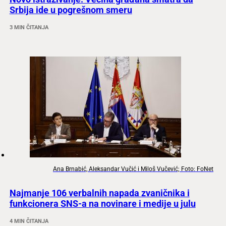
Srbija ide u pogrešnom smeru
3 MIN ČITANJA
Ana Brnabić, Aleksandar Vučić i Miloš Vučević; Foto: FoNet
Najmanje 106 verbalnih napada zvaničnika i
funkcionera SNS-a na novinare i medije u julu
4 MIN ČITANJA