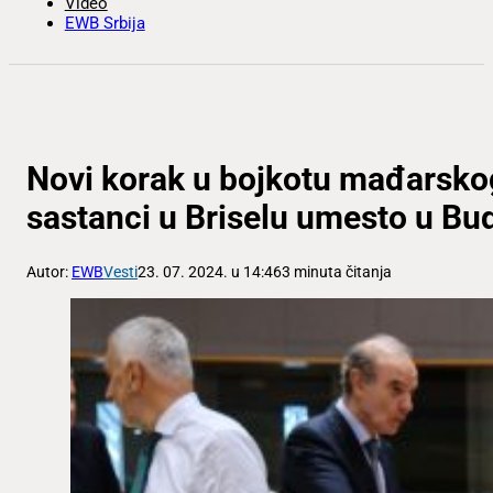
Video
EWB Srbija
Novi korak u bojkotu mađarsko
sastanci u Briselu umesto u Bu
Autor:
EWB
Vesti
23. 07. 2024. u 14:46
3 minuta čitanja