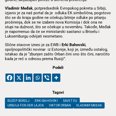
Vladimir Međak
, potpredsednik Evropskog pokreta u Srbiji,
izjavio je za naš portal da je odluka EK simbolična, pogotovo
što se do kraja godine ne očekuju bitnije odluke po pitanju
proširenja, dok se ne izabere nova Komisija i dok ona ne
stupi na dužnost, što se očekuje u novembru. Takođe, Međak
je napomenuo da će se ministarski sastanci u Briselu i
Luksemburgu odvijati nesmetano.
Slične stavove izneo je za EWB i
Erki Bahovski
,
spoljnopolitički novinar iz Estonije, koji je, između ostalog,
istakao da je “zbunjen zašto Orban čini ono što čini, naročito
kada je reč o odnosu prema Rusiji”.
Podeli
Tagovi
ĐUZEP BORELJ
ERKI BAHOVSKI
SAVET EU
URSULA FON DER LAJEN
VIKTOR ORBAN
VLADIMIR MEĐAK