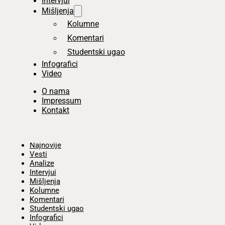
Intervjui
Mišljenja
Kolumne
Komentari
Studentski ugao
Infografici
Video
O nama
Impressum
Kontakt
Početna
Najnovije
Vesti
Analize
Intervjui
Mišljenja
Kolumne
Komentari
Studentski ugao
Infografici