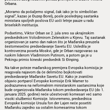
Orbana.
„Moramo da pošaljemo signal, čak iako je to simboličan
signal“, kazao je Đuzep Borelj, posle poslednjeg sastanka
ministara spoljnih poslova EU uoči letnje pauze u radu
briselskih institucija.
Podsetimo, Viktor Orban se 2. jula sreo sa ukrajinskim
predsednikom Volodimirom Zelenskim u Kijevu. Taj sastanak
organizovan je samo dan nakon što je Mađarska preuzela
šestomesečno predsedavanje Savetu EU. Usledila je
kontroverzna poseta Moskvi, gde je Orban razgovarao sa
ruskim liderom Vladimirom Putinom, a potom ga je u
Pekingu primio kineski predsednik Si Đinping.
Na takve poteze mađarskog premijera Evropska komisija je
reagovala najavom da će delimično bojkotovati
predsedavanje Mađarske Savetu EU. Kako je zvanično
objavio portparol Evropske komisije Erik Mamer to
podrazumeva na neformalnim ministarskim sastancima koje
bude organizovala Mađarska tokom predsedavanja EU (do 1.
januara 2025. godine) neće učestvovati komesari već samo
visoki službenici Komisije. Istovremeno, predsednica
Evropske komisije Ursula fon der Lajen neće posetiti
Mađarsku zajedno sa ostalim komesarima tokom