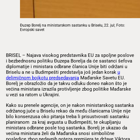
Đuzep Borelj na ministarskom sastanku u Briselu, 22. jul; Foto:
Evropski savet
BRISEL – Najava visokog predstavnika EU za spoljne poslove
i bezbednosnu politiku Đuzepa Borelja da će sastanci šefova
diplomatije i ministara odbrane članica Unije biti održani u
Briselu a ne u Budimpešti predstavlja još jedan korak
u
delimičnom bojkotu predsedavanja
Mađarske Savetu EU.
Borelj je obrazložio da je takvu odluku doneo nakon što je
većina ministara izrazila protivljenje zbog politike Mađarske
u vezi sa ratom u Ukrajini.
Kako su prenele agencije, on je nakon ministarskog sastanka
održanog juče u Briselu rekao da među članicama Unije nije
bilo konsenzusa oko pitanja treba li prisustvovati sastanku
planiranom za kraj avgusta u Budimpešti, te okupljanju
ministara odbrane posle tog sastanka. Borelj je ukazao da
većina ministara želi da Mađarska snosi simbolične
posledice zbog nedavnih poteza premijera te države Viktora