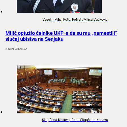
Veselin Milić; Foto: FoNet /Milica Vučković
Milić optužio čelnike UKP-a da su mu „namestili“
slučaj ubistva na Senjaku
2 MIN ČITANJA
Skupština Kosova; Foto: Skupština Kosova