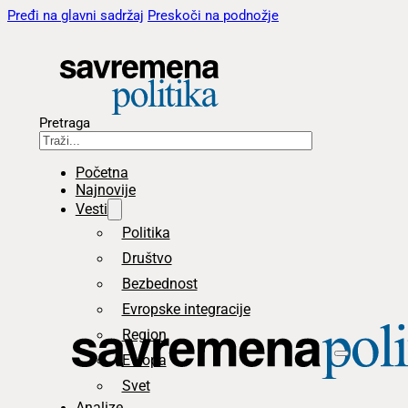
Pređi na glavni sadržaj
Preskoči na podnožje
Pretraga
Početna
Najnovije
Vesti
Politika
Društvo
Bezbednost
Evropske integracije
Region
Evropa
Svet
Analize