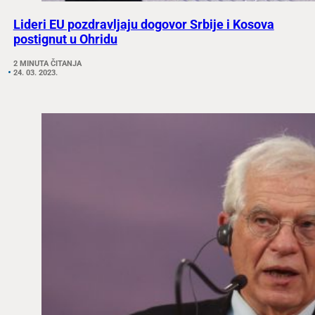
Lideri EU pozdravljaju dogovor Srbije i Kosova
postignut u Ohridu
2 MINUTA ČITANJA
24. 03. 2023.