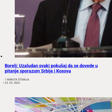
Borelj: Uzaludan svaki pokušaj da se dovede u
pitanje sporazum Srbije i Kosova
1 MINUTA ČITANJA
23. 03. 2023.