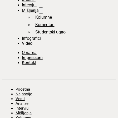
Intervjui
Mišljenja
Kolumne
Komentari
Studentski ugao
Infografici
Video
O nama
Impressum
Kontakt
Početna
Najnovije
Vesti
Analize
Intervjui
Mišljenja
Kolumne