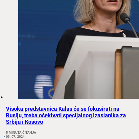
Visoka predstavnica Kalas će se fokusirati na
Rusiju, treba očekivati specijalnog izaslanika za
Srbiju i Kosovo
5 MINUTA ČITANJA
03. 07. 2024.