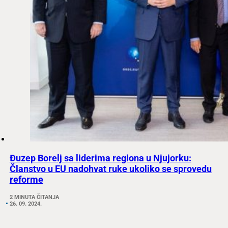
Đuzep Borelj sa liderima regiona u Njujorku:
Članstvo u EU nadohvat ruke ukoliko se sprovedu
reforme
2 MINUTA ČITANJA
26. 09. 2024.