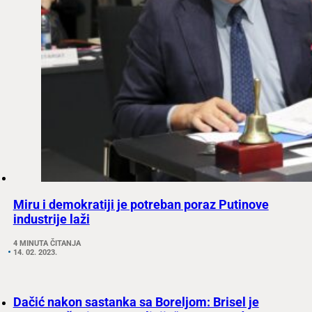
Miru i demokratiji je potreban poraz Putinove
industrije laži
4 MINUTA ČITANJA
14. 02. 2023.
Dačić nakon sastanka sa Boreljom: Brisel je