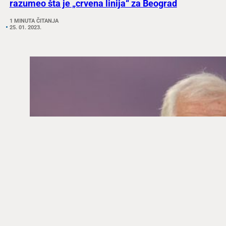
razumeo šta je „crvena linija“ za Beograd
1 MINUTA ČITANJA
25. 01. 2023.