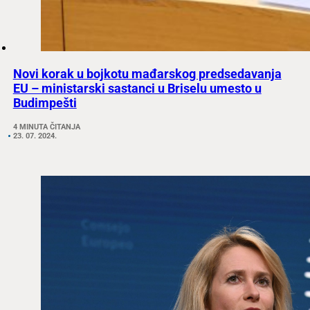
Novi korak u bojkotu mađarskog predsedavanja
EU – ministarski sastanci u Briselu umesto u
Budimpešti
4 MINUTA ČITANJA
23. 07. 2024.