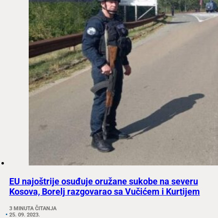
EU najoštrije osuđuje oružane sukobe na severu
Kosova, Borelj razgovarao sa Vučićem i Kurtijem
3 MINUTA ČITANJA
25. 09. 2023.