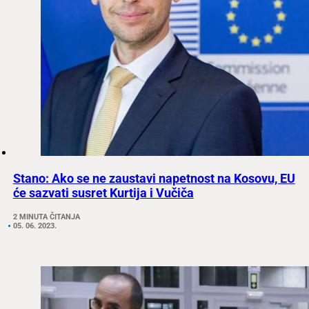
Stano: Ako se ne zaustavi napetnost na Kosovu, EU
će sazvati susret Kurtija i Vučiča
2 MINUTA ČITANJA
05. 06. 2023.