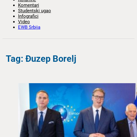
Komentari
Studentski ugao
Infografici
Video
EWB Srbija
Tag: Đuzep Borelj