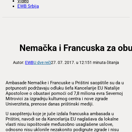
Video
EWB Srbija
Nemačka i Francuska za obu
Autor:
EWB
U dve reči
27. 07. 2017. u 12:15
1 minuta čitanja
Ambasade Nemačke i Francuske u Prištini saopštile su da u
potpunosti podržavaju odluku šefa Kancelarije EU Natalije
Apostolove o obustavi pomoći od 7,8 miliona evra Severnoj
Mitrovici za izgradnju kulturnog centra i nove zgrade
Univerziteta, prenose danas prištinski mediji.
U saopštenju koje je juče izdala francuska ambasada u
Prištini, navodi se da Kancelarija EU naglašava da lokalne
vlasti nisu ispoštovale međusobno usaglašene uslove,
odnosno nisu uklonile nezakonito podignute zgrade i nisu