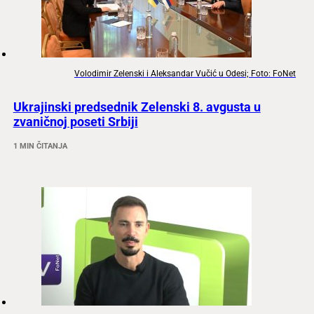
Volodimir Zelenski i Aleksandar Vučić u Odesi; Foto: FoNet
Ukrajinski predsednik Zelenski 8. avgusta u
zvaničnoj poseti Srbiji
1 MIN ČITANJA