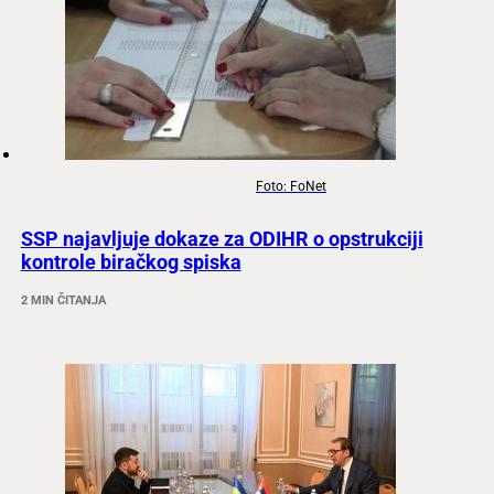
Foto: FoNet
SSP najavljuje dokaze za ODIHR o opstrukciji
kontrole biračkog spiska
2 MIN ČITANJA