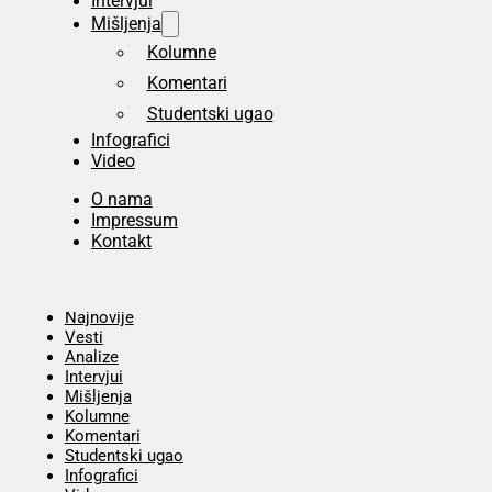
Intervjui
Mišljenja
Kolumne
Komentari
Studentski ugao
Infografici
Video
O nama
Impressum
Kontakt
Početna
Najnovije
Vesti
Analize
Intervjui
Mišljenja
Kolumne
Komentari
Studentski ugao
Infografici