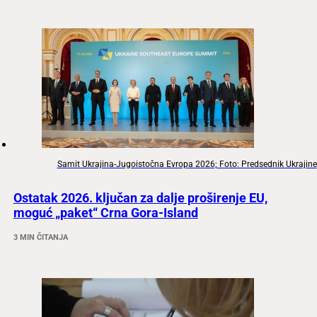
Samit Ukrajina-Jugoistočna Evropa 2026; Foto: Predsednik Ukrajine
Ostatak 2026. ključan za dalje proširenje EU,
moguć „paket“ Crna Gora-Island
3 MIN ČITANJA