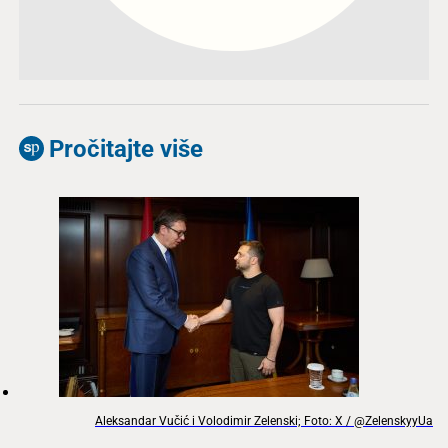
Pročitajte više
Aleksandar Vučić i Volodimir Zelenski; Foto: X / @ZelenskyyUa