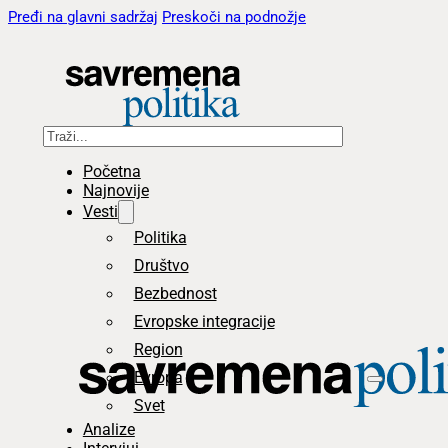
Pređi na glavni sadržaj
Preskoči na podnožje
Pretraga
Početna
Najnovije
Vesti
Politika
Društvo
Bezbednost
Evropske integracije
Region
Evropa
Svet
Analize