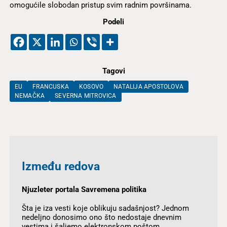
omogućile slobodan pristup svim radnim površinama.
Podeli
Tagovi
EU
FRANCUSKA
KOSOVO
NATALIJA APOSTOLOVA
NEMAČKA
SEVERNA MITROVICA
Između redova
Njuzleter portala Savremena politika
Šta je iza vesti koje oblikuju sadašnjost? Jednom
nedeljno donosimo ono što nedostaje dnevnim
vestima i šaljemo elektronskom poštom.