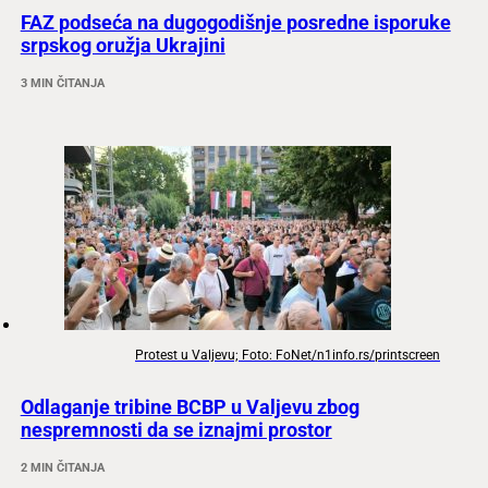
FAZ podseća na dugogodišnje posredne isporuke
srpskog oružja Ukrajini
3 MIN ČITANJA
Protest u Valjevu; Foto: FoNet/n1info.rs/printscreen
Odlaganje tribine BCBP u Valjevu zbog
nespremnosti da se iznajmi prostor
2 MIN ČITANJA