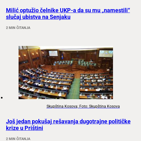
Milić optužio čelnike UKP-a da su mu „namestili“
slučaj ubistva na Senjaku
2 MIN ČITANJA
Skupština Kosova; Foto: Skupština Kosova
Još jedan pokušaj rešavanja dugotrajne političke
krize u Prištini
2 MIN ČITANJA