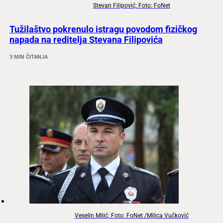
Stevan Filipović; Foto: FoNet
Tužilaštvo pokrenulo istragu povodom fizičkog
napada na reditelja Stevana Filipovića
3 MIN ČITANJA
Veselin Milić; Foto: FoNet /Milica Vučković