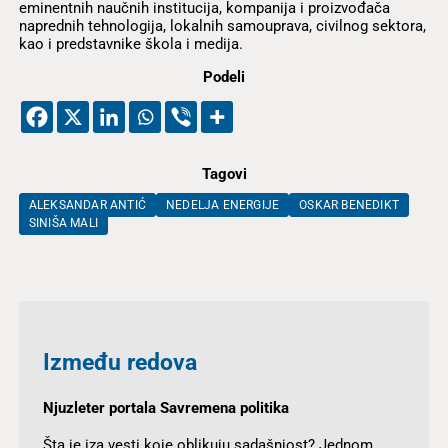
eminentnih naučnih institucija, kompanija i proizvođača
naprednih tehnologija, lokalnih samouprava, civilnog sektora,
kao i predstavnike škola i medija.
Podeli
Tagovi
ALEKSANDAR ANTIĆ
NEDELJA ENERGIJE
OSKAR BENEDIKT
SINIŠA MALI
Između redova
Njuzleter portala Savremena politika
Šta je iza vesti koje oblikuju sadašnjost? Jednom