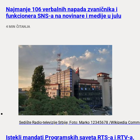
Najmanje 106 verbalnih napada zvaničnika i
funkcionera SNS-a na novinare i medije u julu
4 MIN ČITANJA
Sedište Radio-televizije Srbije; Foto: Marko 12345678 /WIkipedia Com
Istekli mandati Programskih saveta RTS-a i RTV-a,