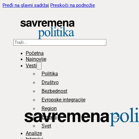
Pređi na glavni sadržaj
Preskoči na podnožje
Pretraga
Početna
Najnovije
Vesti
Politika
Društvo
Bezbednost
Evropske integracije
Region
Evropa
Svet
Analize