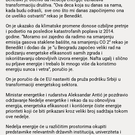
transformaciju društva. “Ova deca koja su danas sa nama,
kada budu odrasli, sve ono što mi danas započinjemo ona
će uveliko ostvariti” rekao je Benedikt.
On je ukazako da klimatske promene donose ozbiljne pretnje
i podsetio na posledice katastrofanih poplava iz 2014.
godine. “Moramo svi zajedno da radimo na smanjenju
emisija gasova staklene baššte, na smanjenju CO 2” rekao je
Benedikt i dodao da je “u Beogradu započeo veliki rad na
podizanju energetske efikasnosti samih zgrada i
iskorištavanju obnovljivih izvora energije. Nafta ugalj i slično
su prljave energije i trebalo bi mnogo više da koristimo
energiju sunca i vetra”, poručio je.
On je poručio da će EU nastaviti da pruža podršku Srbiji u
transformaciji energetskog sektora.
Ministar energetike i rudarstva Aleksandar Antić je pozdravio
održavanje Nedelje energetike i rekao da su obnovljiva
energija, energetska efikasnost i korišćenje čiste energije
prioriteti koji će biti prikazani kroz veliki broj sadržaja tokom
ove nedelje.
Nedelja energije će u različitim prostorima okupiti
predstavnike relevantnih državnih institucija, univerziteta i