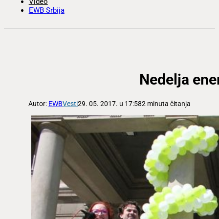
Video
EWB Srbija
Nedelja ene
Autor:
EWB
Vesti
29. 05. 2017. u 17:58
2 minuta čitanja