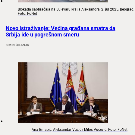
Blokada saobraćaja na Bulevaru kralja Aleksandra, 2. jul 2025, Beograd;
Foto: FoNet
Novo istraživanje: Većina građana smatra da
Srbija ide u pogrešnom smeru
3 MIN ČITANJA
Ana Brnabić, Aleksandar Vučić i Miloš Vučević; Foto: FoNet