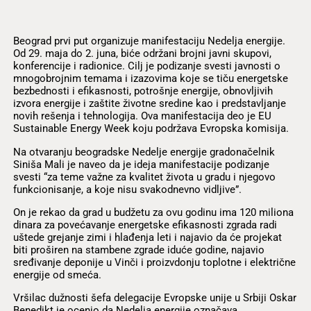
Beograd prvi put organizuje manifestaciju Nedelja energije.
Od 29. maja do 2. juna, biće održani brojni javni skupovi,
konferencije i radionice. Cilj je podizanje svesti javnosti o
mnogobrojnim temama i izazovima koje se tiču energetske
bezbednosti i efikasnosti, potrošnje energije, obnovljivih
izvora energije i zaštite životne sredine kao i predstavljanje
novih rešenja i tehnologija. Ova manifestacija deo je EU
Sustainable Energy Week koju podržava Evropska komisija.
Na otvaranju beogradske Nedelje energije gradonačelnik
Siniša Mali je naveo da je ideja manifestacije podizanje
svesti “za teme važne za kvalitet života u gradu i njegovo
funkcionisanje, a koje nisu svakodnevno vidljive”.
On je rekao da grad u budžetu za ovu godinu ima 120 miliona
dinara za povećavanje energetske efikasnosti zgrada radi
uštede grejanje zimi i hlađenja leti i najavio da će projekat
biti proširen na stambene zgrade iduće godine, najavio
sređivanje deponije u Vinči i proizvdonju toplotne i električne
energije od smeća.
Vršilac dužnosti šefa delegacije Evropske unije u Srbiji Oskar
Benedikt je ocenio da Nedelja energije označava