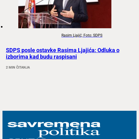
Rasim Ljajić; Foto: SDPS
SDPS posle ostavke Rasima Ljajića: Odluka o
izborima kad budu raspisani
2 MIN ČITANJA