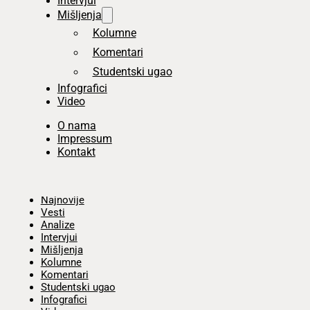
Intervjui
Mišljenja
Kolumne
Komentari
Studentski ugao
Infografici
Video
O nama
Impressum
Kontakt
Početna
Najnovije
Vesti
Analize
Intervjui
Mišljenja
Kolumne
Komentari
Studentski ugao
Infografici