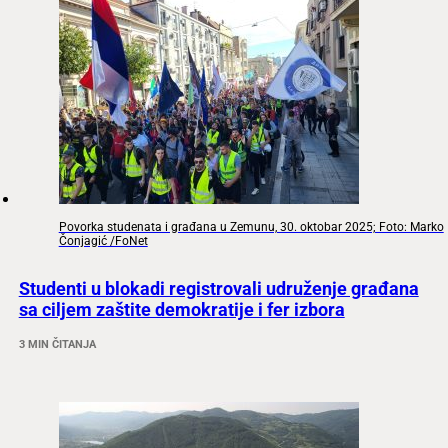
Povorka studenata i građana u Zemunu, 30. oktobar 2025; Foto: Marko
Čonjagić /FoNet
Studenti u blokadi registrovali udruženje građana
sa ciljem zaštite demokratije i fer izbora
3 MIN ČITANJA