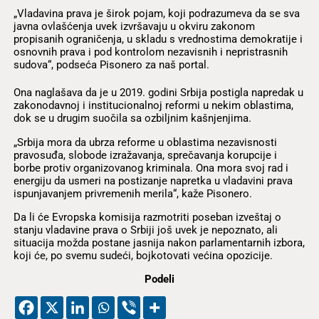
„Vladavina prava je širok pojam, koji podrazumeva da se sva
javna ovlašćenja uvek izvršavaju u okviru zakonom
propisanih ograničenja, u skladu s vrednostima demokratije i
osnovnih prava i pod kontrolom nezavisnih i nepristrasnih
sudova“, podseća Pisonero za naš portal.
Ona naglašava da je u 2019. godini Srbija postigla napredak u
zakonodavnoj i institucionalnoj reformi u nekim oblastima,
dok se u drugim suočila sa ozbiljnim kašnjenjima.
„Srbija mora da ubrza reforme u oblastima nezavisnosti
pravosuđa, slobode izražavanja, sprečavanja korupcije i
borbe protiv organizovanog kriminala. Ona mora svoj rad i
energiju da usmeri na postizanje napretka u vladavini prava
ispunjavanjem privremenih merila“, kaže Pisonero.
Da li će Evropska komisija razmotriti poseban izveštaj o
stanju vladavine prava o Srbiji još uvek je nepoznato, ali
situacija možda postane jasnija nakon parlamentarnih izbora,
koji će, po svemu sudeći, bojkotovati većina opozicije.
Podeli