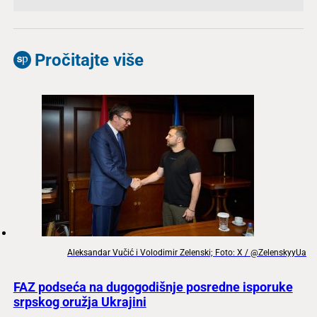
Pročitajte više
Aleksandar Vučić i Volodimir Zelenski; Foto: X / @ZelenskyyUa
FAZ podseća na dugogodišnje posredne isporuke
srpskog oružja Ukrajini