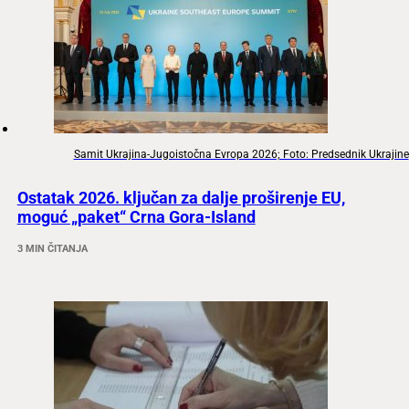
Samit Ukrajina-Jugoistočna Evropa 2026; Foto: Predsednik Ukrajine
Ostatak 2026. ključan za dalje proširenje EU,
moguć „paket“ Crna Gora-Island
3 MIN ČITANJA