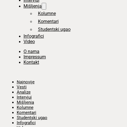
Intervjui
Mišljenja
Kolumne
Komentari
Studentski ugao
Infografici
Video
O nama
Impressum
Kontakt
Početna
Najnovije
Vesti
Analize
Intervjui
Mišljenja
Kolumne
Komentari
Studentski ugao
Infografici