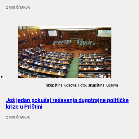
2 MIN ČITANJA
Skupština Kosova; Foto: Skupština Kosova
Još jedan pokušaj rešavanja dugotrajne političke
krize u Prištini
2 MIN ČITANJA