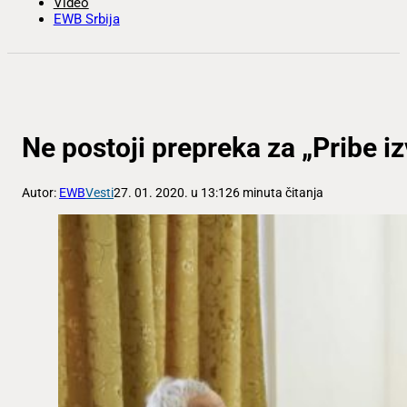
Video
EWB Srbija
Ne postoji prepreka za „Pribe izv
Autor:
EWB
Vesti
27. 01. 2020. u 13:12
6 minuta čitanja