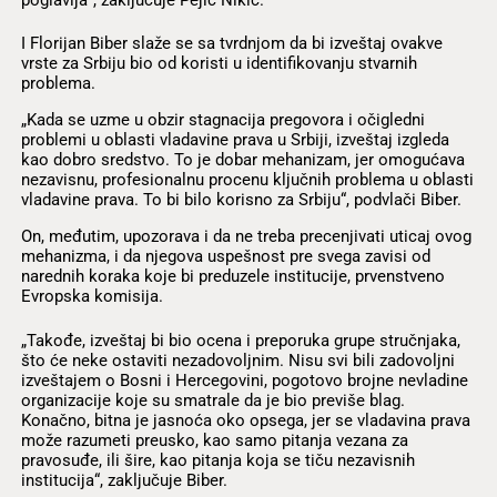
I Florijan Biber slaže se sa tvrdnjom da bi izveštaj ovakve
vrste za Srbiju bio od koristi u identifikovanju stvarnih
problema.
„Kada se uzme u obzir stagnacija pregovora i očigledni
problemi u oblasti vladavine prava u Srbiji, izveštaj izgleda
kao dobro sredstvo. To je dobar mehanizam, jer omogućava
nezavisnu, profesionalnu procenu ključnih problema u oblasti
vladavine prava. To bi bilo korisno za Srbiju“, podvlači Biber.
On, međutim, upozorava i da ne treba precenjivati uticaj ovog
mehanizma, i da njegova uspešnost pre svega zavisi od
narednih koraka koje bi preduzele institucije, prvenstveno
Evropska komisija.
„Takođe, izveštaj bi bio ocena i preporuka grupe stručnjaka,
što će neke ostaviti nezadovoljnim. Nisu svi bili zadovoljni
izveštajem o Bosni i Hercegovini, pogotovo brojne nevladine
organizacije koje su smatrale da je bio previše blag.
Konačno, bitna je
jasnoća
oko opsega, jer se vladavina prava
može razumeti preusko, kao samo pitanja vezana za
pravosuđe, ili šire, kao pitanja koja se tiču nezavisnih
institucija“, zaključuje Biber.