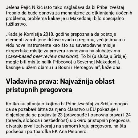
Jelena Pejić Nikić isto tako naglašava da bi Pribe izveštaj
trebalo da bude osnova za mehanizme za otklanjanje uočenih
problema, problema kakav je u Makedoniji bilo
s
pecijalno
tužilastvo.
„Kada je Komisija 2018. godine prepoznala da postoje
elementi zarobljene države svuda u regionu, već je imala u
vidu nove instrumente kao što su savetodavne misije i
ekspertske misije za proveru zasnovanu na slučajevima
(
case-based peer review missions
). To bi (u slučaju Srbije)
mogle biti misije nalik Pribeovoj u Severnoj Makedoniji,
kasnije u užem obimu i u Bosni i Hercegovini“, kaže ona.
Vladavina prava: Najvažnija oblast
pristupnih pregovora
Koliko su pitanja o kojima bi Pribe izveštaj za Srbiju mogao
da se pozabavi bitna za njeno članstvo u EU pokazuje i
činjenica da se poglavlja 23 (pravosuđe i osnovna prava) i 24
(pravda, sloboda i bezbednost) u okviru pristupnih pregovora
otvaraju prva i zatvoraju na samom kraju pregovora, na šta
podseća i portparolka EK Ana Pisonero.