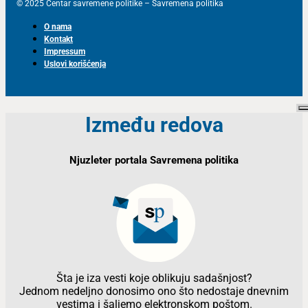
© 2025 Centar savremene politike – Savremena politika
O nama
Kontakt
Impressum
Uslovi korišćenja
Između redova
Njuzleter portala Savremena politika
Šta je iza vesti koje oblikuju sadašnjost?
Jednom nedeljno donosimo ono što nedostaje dnevnim
vestima i šaljemo elektronskom poštom.