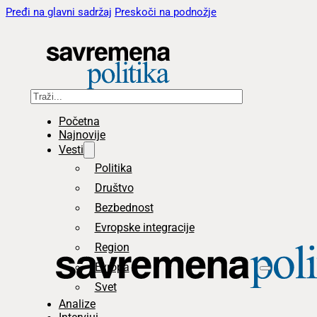
Pređi na glavni sadržaj
Preskoči na podnožje
Pretraga
Početna
Najnovije
Vesti
Politika
Društvo
Bezbednost
Evropske integracije
Region
Evropa
Svet
Analize