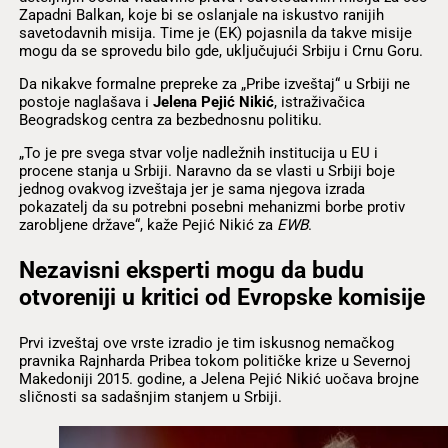
Zapadni Balkan, koje bi se oslanjale na iskustvo ranijih
savetodavnih misija. Time je (EK) pojasnila da takve misije
mogu da se sprovedu bilo gde, uključujući Srbiju i Crnu Goru.
Da nikakve formalne prepreke za „Pribe izveštaj“ u Srbiji ne
postoje naglašava i
Jelena Pejić Nikić
, istraživačica
Beogradskog centra za bezbednosnu politiku.
„To je pre svega stvar volje nadležnih institucija u EU i
procene stanja u Srbiji. Naravno da se vlasti u Srbiji boje
jednog ovakvog izveštaja jer je sama njegova izrada
pokazatelj da su potrebni posebni mehanizmi borbe protiv
zarobljene države“, kaže Pejić Nikić za
EWB
.
Nezavisni eksperti mogu da budu
otvoreniji u kritici od Evropske komisije
Prvi izveštaj ove vrste izradio je tim iskusnog nemačkog
pravnika Rajnharda Pribea tokom političke krize u Severnoj
Makedoniji 2015. godine, a Jelena Pejić Nikić uočava brojne
sličnosti sa sadašnjim stanjem u Srbiji.