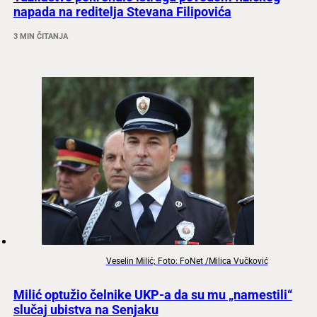
napada na reditelja Stevana Filipovića
3 MIN ČITANJA
Veselin Milić; Foto: FoNet /Milica Vučković
Milić optužio čelnike UKP-a da su mu „namestili“
slučaj ubistva na Senjaku