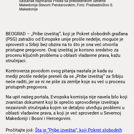
Sastanak Rajnharda Pribea sa predsednikom Severne
Makedonije Stevom Pendarovskim; Foto: Predsedništvo S.
Makedonije
BEOGRAD – „Pribe izveštaj“, koji je Pokret slobodnih građana
(PSG) zatražio od Evropske unije prošle nedelje, moguće je
sprovesti u Srbiji bez obzira na to što je ona već otvorila
pristupne pregovore. Ovaj izveštaj je korisno sredstvo za
procenu ključnih problema u oblasti vladavine prava, kažu
stručnjaci.
Kontroverza povodom ovog pitanja nastala je kada su
mediji prošle nedelje preneli da se „Pribe izveštaj“ za Srbiju
neće raditi, jer se ni ne piše za zemlje koje su već u procesu
pristupnih pregovora.
Na upit našeg portala, Evropska komisija nije navela bilo koji
zvaničan dokument koji bi sprečio sprovođenje izveštaja
nezavisnih stručnjaka kojim se detaljno utvrđuju problemi u
oblasti vladavine prava, a koji je već sproveden u Severnoj
Makedoniji i Bosni i Hercegovini.
Pročitajte još:
Šta je “Pribe izveštaj”, koji Pokret slobodnih