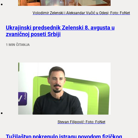
Volodimir Zelenski i Aleksandar Vučić u Odesi; Foto: FoNet
Ukrajinski predsednik Zelenski 8. avgusta u
zvaničnoj poseti Srbiji
1 MIN ČITANJA
Stevan Filipović; Foto: FoNet
Tužilaštvo pokrenulo istragu povodom fizičkog