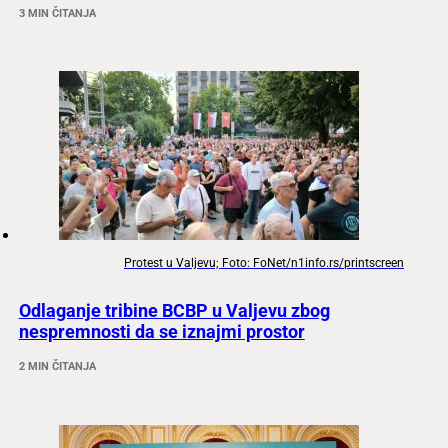
3 MIN ČITANJA
Protest u Valjevu; Foto: FoNet/n1info.rs/printscreen
Odlaganje tribine BCBP u Valjevu zbog
nespremnosti da se iznajmi prostor
2 MIN ČITANJA