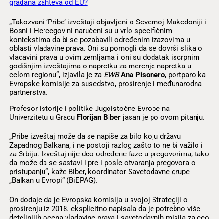
građana zahteva od EU?
„Takozvani ‘Pribe’ izveštaji objavljeni o Severnoj Makedoniji i
Bosni i Hercegovini naručeni su u vrlo specifičnim
kontekstima da bi se pozabavili određenim izazovima u
oblasti vladavine prava. Oni su pomogli da se dovrši slika o
vladavini prava u ovim zemljama i oni su dodatak iscrpnim
godišnjim izveštajima o napretku za merenje napretka u
celom regionu“, izjavila je za
EWB
Ana Pisonero
, portparolka
Evropske komisije za susedstvo, proširenje i međunarodna
partnerstva.
Profesor istorije i politike Jugoistočne Evrope na
Univerzitetu u Gracu
Florijan Biber
jasan je po ovom pitanju.
„Pribe izveštaj može da se napiše za bilo koju državu
Zapadnog Balkana, i ne postoji razlog zašto to ne bi važilo i
za Srbiju. Izveštaj nije deo određene faze u pregovorima, tako
da može da se sastavi i pre i posle otvaranja pregovora o
pristupanju“, kaže Biber, koordinator Savetodavne grupe
„Balkan u Evropi“ (BiEPAG).
On dodaje da je Evropska komisija u svojoj Strategiji o
proširenju iz 2018. eksplicitno napisala da je potrebno više
deteljnijih ocena vladavine prava i savetodavnih misija za ceo