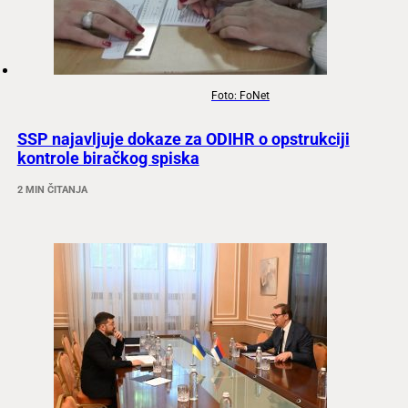
Foto: FoNet
SSP najavljuje dokaze za ODIHR o opstrukciji
kontrole biračkog spiska
2 MIN ČITANJA