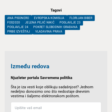
Tagovi
ANA PISONERO
EVROPSKA KOMISIJA
FLORIJAN BIBER
FOS2020
JELENA PEJIĆ NIKIĆ
POGLAVLJE 23
POGLAVLJE 24
POKRET SLOBODNIH GRAĐANA
PRIBE IZVEŠTAJ
VLADAVINA PRAVA
Između redova
Njuzleter portala Savremena politika
Šta je iza vesti koje oblikuju sadašnjost? Jednom
nedeljno donosimo ono što nedostaje dnevnim
vestima i šaljemo elektronskom poštom.