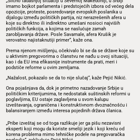
„Slično tadašnjoj situaciji u Severnoj Makedoniji, u Srbiji
imamo bojkot parlamenta i predstojećih izbora od većeg dela
opozicije, proteste, posredovanje evropskih poslanika u
dijalogu između političkih partija, niz nerazrešenih afera u
koje su direktno ili indirektno umešani nosioci najviših
političkih funkcija, a kojima se naslućuje zamah
zarobljavanja države. Posle Savamale, afera Krušik je
verovatno najistaknutiji primer“, kaže ona.
Prema njenom mišljenju, očekivalo bi se da se države koje su
u aktivnim pregovorima o članstvu ne nađu u ovoj situaciji,
kao i da EU ima efikasnije instrumente da prati, meri i
podstiče reforme u ovim zemljama.
„Nažalost, pokazalo se da to nije slučaj“, kaže Pejić Nikić.
Ona pojašnjava da, dok je primetno nazadovanje Srbije u
političkim kriterijumima, te nedostatak suštinskih reformi u
poglavljima, EU ostaje zaglavljena u svom kalupu
izveštavanja, ograničena i konstruktivnom dvoznačnošću i
balansiranjem između interesa pojedinih država članica.
„Pribe izveštaj se od toga razlikuje jer ga pišu nezavisni
eksperti koji mogu da koriste smeliji jezik i koji kreću od
korena problema mimo tehničke podele na pregovaračka
poglavlja“, zaključuje Pejić Nikić.