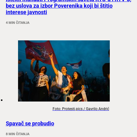
bez uslova za izbor Poverenika koji bi štitio
interese javnosti
4 MIN ČITANJA
Foto: Protesti.pics / Gavrilo Andrić
Spavač se probudio
8 MIN ČITANJA