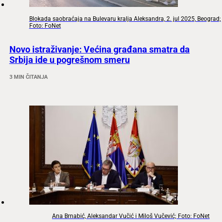
Blokada saobraćaja na Bulevaru kralja Aleksandra, 2. jul 2025, Beograd;
Foto: FoNet
Novo istraživanje: Većina građana smatra da
Srbija ide u pogrešnom smeru
3 MIN ČITANJA
Ana Brnabić, Aleksandar Vučić i Miloš Vučević; Foto: FoNet