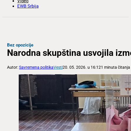
Video
EWB Srbija
Bez opozicije
Narodna skupština usvojila izm
Autor:
Savremena politika
Vesti
20. 05. 2026. u 16:12
1 minuta čitanja