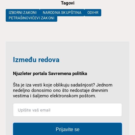
Tagovi
IZBORNI ZAKONI
NARODNA SKUPŠTINA
ODIHR
PETRAŠINOVIĆEVI ZAKONI
Između redova
Njuzleter portala Savremena politika
Šta je iza vesti koje oblikuju sadašnjost? Jednom
nedeljno donosimo ono što nedostaje dnevnim
vestima i šaljemo elektronskom poštom.
Prijavite se