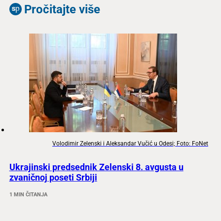
Pročitajte više
Volodimir Zelenski i Aleksandar Vučić u Odesi; Foto: FoNet
Ukrajinski predsednik Zelenski 8. avgusta u
zvaničnoj poseti Srbiji
1 MIN ČITANJA