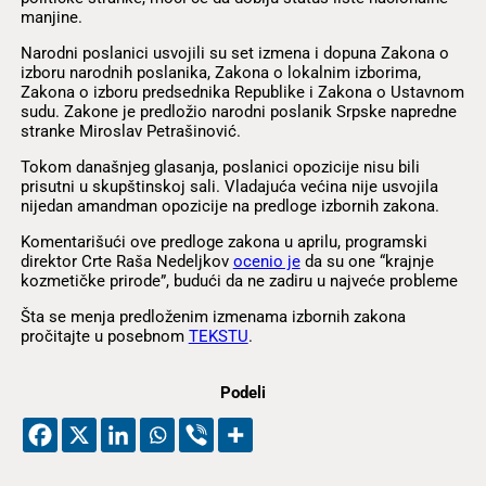
manjine.
Narodni poslanici usvojili su set izmena i dopuna Zakona o
izboru narodnih poslanika, Zakona o lokalnim izborima,
Zakona o izboru predsednika Republike i Zakona o Ustavnom
sudu. Zakone je predložio narodni poslanik Srpske napredne
stranke Miroslav Petrašinović.
Tokom današnjeg glasanja, poslanici opozicije nisu bili
prisutni u skupštinskoj sali. Vladajuća većina nije usvojila
nijedan amandman opozicije na predloge izbornih zakona.
Komentarišući ove predloge zakona u aprilu, programski
direktor Crte Raša Nedeljkov
ocenio je
da su one “krajnje
kozmetičke prirode”, budući da ne zadiru u najveće probleme
Šta se menja predloženim izmenama izbornih zakona
pročitajte u posebnom
TEKSTU
.
Podeli