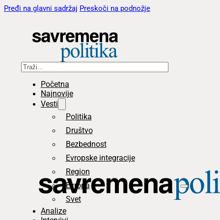
Pređi na glavni sadržaj
Preskoči na podnožje
Pretraga
Početna
Najnovije
Vesti
Politika
Društvo
Bezbednost
Evropske integracije
Region
Evropa
Svet
Analize