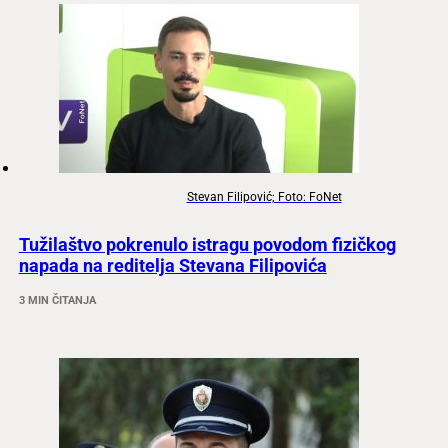
Stevan Filipović; Foto: FoNet
Tužilaštvo pokrenulo istragu povodom fizičkog
napada na reditelja Stevana Filipovića
3 MIN ČITANJA