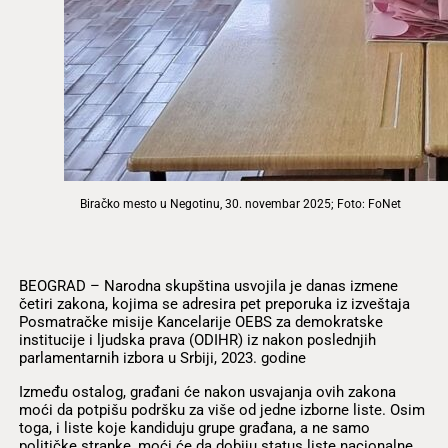
Biračko mesto u Negotinu, 30. novembar 2025; Foto: FoNet
BEOGRAD – Narodna skupština usvojila je danas izmene
četiri zakona, kojima se adresira pet preporuka iz izveštaja
Posmatračke misije Kancelarije OEBS za demokratske
institucije i ljudska prava (ODIHR) iz nakon poslednjih
parlamentarnih izbora u Srbiji, 2023. godine
Između ostalog, građani će nakon usvajanja ovih zakona
moći da potpišu podršku za više od jedne izborne liste. Osim
toga, i liste koje kandiduju grupe građana, a ne samo
političke stranke, moći će da dobiju status liste nacionalne