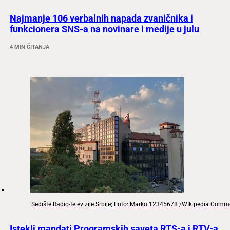
Najmanje 106 verbalnih napada zvaničnika i
funkcionera SNS-a na novinare i medije u julu
4 MIN ČITANJA
Sedište Radio-televizije Srbije; Foto: Marko 12345678 /WIkipedia Com
Istekli mandati Programskih saveta RTS-a i RTV-a,