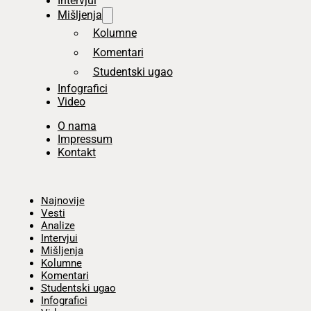
Intervjui
Mišljenja
Kolumne
Komentari
Studentski ugao
Infografici
Video
O nama
Impressum
Kontakt
Početna
Najnovije
Vesti
Analize
Intervjui
Mišljenja
Kolumne
Komentari
Studentski ugao
Infografici