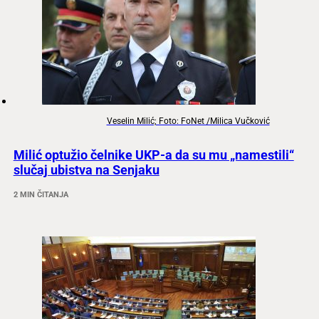
Veselin Milić; Foto: FoNet /Milica Vučković
Milić optužio čelnike UKP-a da su mu „namestili“
slučaj ubistva na Senjaku
2 MIN ČITANJA