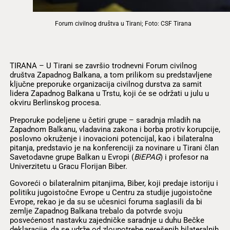
Forum civilnog društva u Tirani; Foto: CSF Tirana
TIRANA – U Tirani se završio trodnevni Forum civilnog
društva Zapadnog Balkana, a tom prilikom su predstavljene
ključne preporuke organizacija civilnog durstva za samit
lidera Zapadnog Balkana u Trstu, koji će se održati u julu u
okviru Berlinskog procesa.
Preporuke podeljene u četiri grupe – saradnja mladih na
Zapadnom Balkanu, vladavina zakona i borba protiv korupcije,
poslovno okruženje i inovacioni potencijal, kao i bilateralna
pitanja, predstavio je na konferenciji za novinare u Tirani član
Savetodavne grupe Balkan u Evropi (
BiEPAG
) i profesor na
Univerzitetu u Gracu Florijan Biber.
Govoreći o bilateralnim pitanjima, Biber, koji predaje istoriju i
politiku jugoistočne Evrope u Centru za studije jugoistočne
Evrope, rekao je da su se učesnici foruma saglasili da bi
zemlje Zapadnog Balkana trebalo da potvrde svoju
posvećenost nastavku zajedničke saradnje u duhu Bečke
deklaracije, da se udrže od zloupotrebe nerešenih bilateralnih