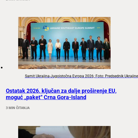
Samit Ukrajina-Jugoistočna Evropa 2026; Foto: Predsednik Ukrajine
Ostatak 2026. ključan za dalje proširenje EU,
moguć „paket“ Crna Gora-Island
3 MIN ČITANJA