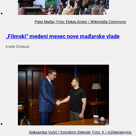
Peter Mađar; Foto: Elekes Andor / Wikimedia Commons
„Filmski“ medeni mesec nove mađarske vlade
8 MIN ČITANJA
Aleksandar Vučić i Volodimir Zelenski; Foto: X / @ZelenskyyUa