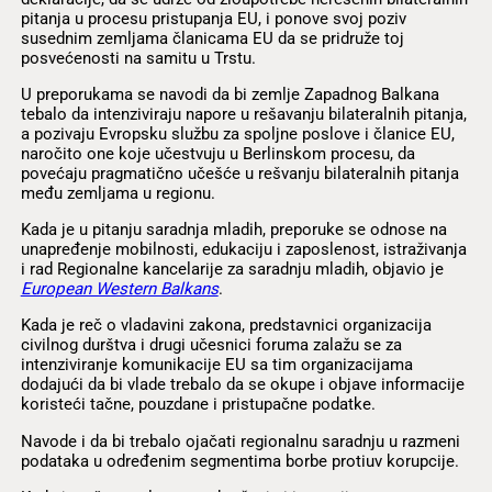
pitanja u procesu pristupanja EU, i ponove svoj poziv
susednim zemljama članicama EU da se pridruže toj
posvećenosti na samitu u Trstu.
U preporukama se navodi da bi zemlje Zapadnog Balkana
tebalo da intenziviraju napore u rešavanju bilateralnih pitanja,
a pozivaju Evropsku službu za spoljne poslove i članice EU,
naročito one koje učestvuju u Berlinskom procesu, da
povećaju pragmatično učešće u rešvanju bilateralnih pitanja
među zemljama u regionu.
Kada je u pitanju saradnja mladih, preporuke se odnose na
unapređenje mobilnosti, edukaciju i zaposlenost, istraživanja
i rad Regionalne kancelarije za saradnju mladih, objavio je
European Western Balkans
.
Kada je reč o vladavini zakona, predstavnici organizacija
civilnog durštva i drugi učesnici foruma zalažu se za
intenziviranje komunikacije EU sa tim organizacijama
dodajući da bi vlade trebalo da se okupe i objave informacije
koristeći tačne, pouzdane i pristupačne podatke.
Navode i da bi trebalo ojačati regionalnu saradnju u razmeni
podataka u određenim segmentima borbe protiuv korupcije.