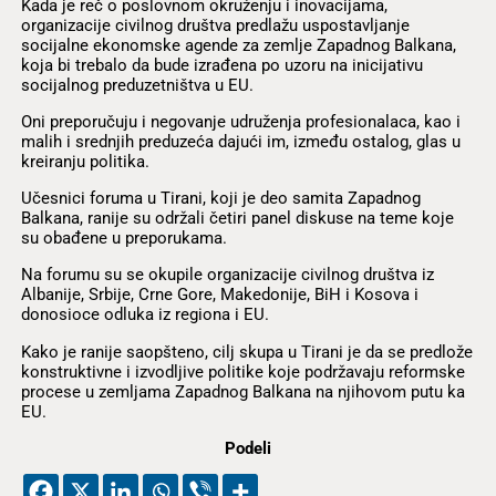
Kada je reč o poslovnom okruženju i inovacijama,
organizacije civilnog društva predlažu uspostavljanje
socijalne ekonomske agende za zemlje Zapadnog Balkana,
koja bi trebalo da bude izrađena po uzoru na inicijativu
socijalnog preduzetništva u EU.
Oni preporučuju i negovanje udruženja profesionalaca, kao i
malih i srednjih preduzeća dajući im, između ostalog, glas u
kreiranju politika.
Učesnici foruma u Tirani, koji je deo samita Zapadnog
Balkana, ranije su održali četiri panel diskuse na teme koje
su obađene u preporukama.
Na forumu su se okupile organizacije civilnog društva iz
Albanije, Srbije, Crne Gore, Makedonije, BiH i Kosova i
donosioce odluka iz regiona i EU.
Kako je ranije saopšteno, cilj skupa u Tirani je da se predlože
konstruktivne i izvodljive politike koje podržavaju reformske
procese u zemljama Zapadnog Balkana na njihovom putu ka
EU.
Podeli