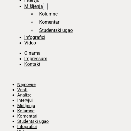
Intervjui
Mišljenja
Kolumne
Komentari
Studentski ugao
Infografici
Video
O nama
Impressum
Kontakt
Početna
Najnovije
Vesti
Analize
Intervjui
Mišljenja
Kolumne
Komentari
Studentski ugao
Infografici