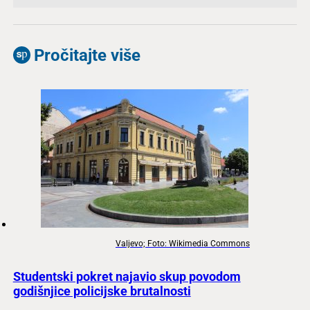
Pročitajte više
Valjevo; Foto: Wikimedia Commons
Studentski pokret najavio skup povodom
godišnjice policijske brutalnosti