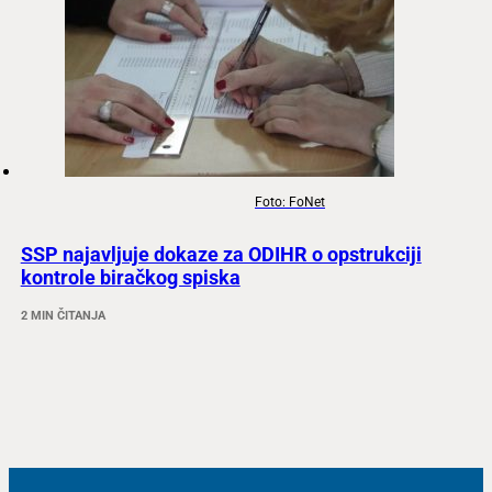
Foto: FoNet
SSP najavljuje dokaze za ODIHR o opstrukciji
kontrole biračkog spiska
2 MIN ČITANJA