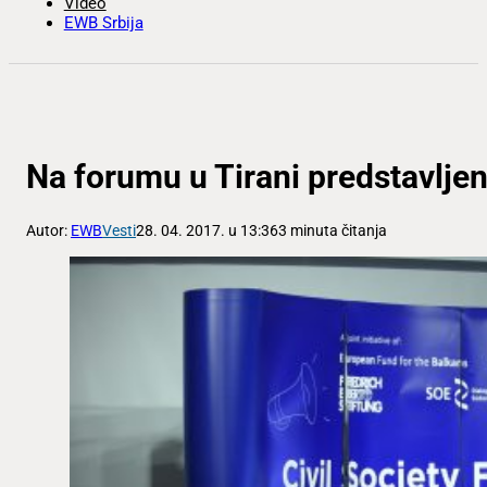
Video
EWB Srbija
Na forumu u Tirani predstavlje
Autor:
EWB
Vesti
28. 04. 2017. u 13:36
3 minuta čitanja