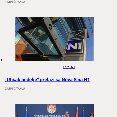
1 MIN ČITANJA
Foto: N1
„Utisak nedelje“ prelazi sa Nova S na N1
2 MIN ČITANJA