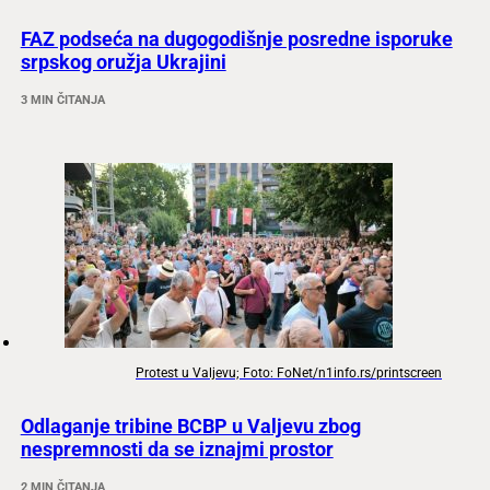
FAZ podseća na dugogodišnje posredne isporuke
srpskog oružja Ukrajini
3 MIN ČITANJA
Protest u Valjevu; Foto: FoNet/n1info.rs/printscreen
Odlaganje tribine BCBP u Valjevu zbog
nespremnosti da se iznajmi prostor
2 MIN ČITANJA