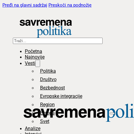
Pređi na glavni sadržaj
Preskoči na podnožje
Pretraga
Početna
Najnovije
Vesti
Politika
Društvo
Bezbednost
Evropske integracije
Region
Evropa
Svet
Analize