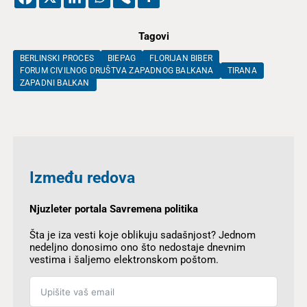
Tagovi
BERLINSKI PROCES
BIEPAG
FLORIJAN BIBER
FORUM CIVILNOG DRUŠTVA ZAPADNOG BALKANA
TIRANA
ZAPADNI BALKAN
Između redova
Njuzleter portala Savremena politika
Šta je iza vesti koje oblikuju sadašnjost? Jednom
nedeljno donosimo ono što nedostaje dnevnim
vestima i šaljemo elektronskom poštom.