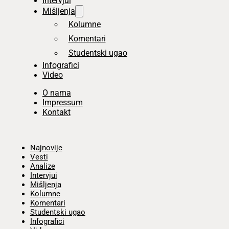
Intervjui
Mišljenja
Kolumne
Komentari
Studentski ugao
Infografici
Video
O nama
Impressum
Kontakt
Početna
Najnovije
Vesti
Analize
Intervjui
Mišljenja
Kolumne
Komentari
Studentski ugao
Infografici