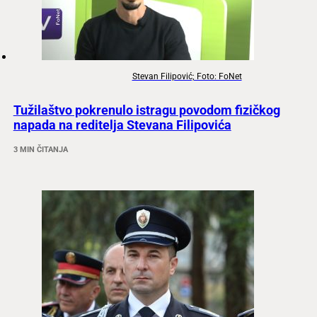
Stevan Filipović; Foto: FoNet
Tužilaštvo pokrenulo istragu povodom fizičkog
napada na reditelja Stevana Filipovića
3 MIN ČITANJA