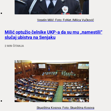
Veselin Milić; Foto: FoNet /Milica Vučković
Milić optužio čelnike UKP-a da su mu „namestili“
slučaj ubistva na Senjaku
2 MIN ČITANJA
Skupština Kosova; Foto: Skupština Kosova