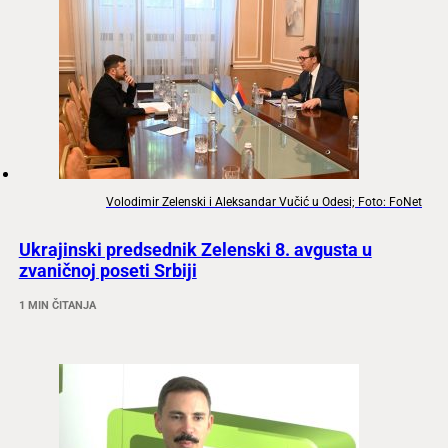
Volodimir Zelenski i Aleksandar Vučić u Odesi; Foto: FoNet
Ukrajinski predsednik Zelenski 8. avgusta u
zvaničnoj poseti Srbiji
1 MIN ČITANJA