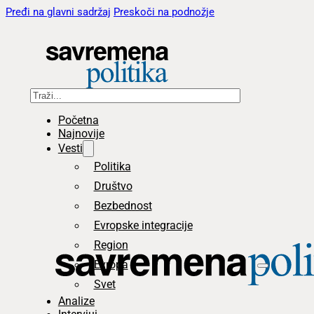
Pređi na glavni sadržaj
Preskoči na podnožje
Pretraga
Početna
Najnovije
Vesti
Politika
Društvo
Bezbednost
Evropske integracije
Region
Evropa
Svet
Analize