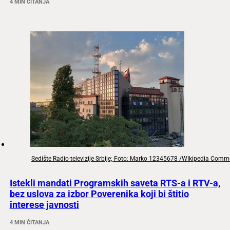
4 MIN ČITANJA
Sedište Radio-televizije Srbije; Foto: Marko 12345678 /WIkipedia Com
Istekli mandati Programskih saveta RTS-a i RTV-a,
bez uslova za izbor Poverenika koji bi štitio
interese javnosti
4 MIN ČITANJA