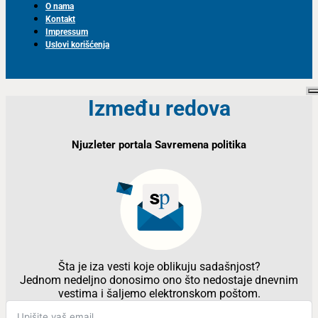
O nama
Kontakt
Impressum
Uslovi korišćenja
Između redova
Njuzleter portala Savremena politika
Šta je iza vesti koje oblikuju sadašnjost?
Jednom nedeljno donosimo ono što nedostaje dnevnim
vestima i šaljemo elektronskom poštom.