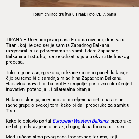
Forum civilnog društva u Tirani; Foto: CDI Albania
TIRANA – Učesnici prvog dana Foruma civilnog društva u
Tirani, koji je deo serije samita Zapadnog Balkana,
razgovarali su o pripremama za samit lidera Zapadnog
Balkana u Trstu, koji će se održati u julu u okviru Berlinskog
procesa.
Tokom jučerašnjeg skupa, održane su četiri panel diskusije
čije su teme bile saradnja mladih na Zapadnom Balkanu,
vladavina prava i borba protiv korupcije, poslovno okruženje i
inovativni potencijali, i bilateralna pitanja.
Nakon diskusija, učesnici su podeljeni na četiri paralelne
radne grupe o svakoj temi kako bi dali preporuke za samit u
Trstu.
Kako je objavio portal
European Western Balkans
, preporuke
će biti predstavljene u petak, drugog dana foruma u Tirani.
Među učesnicima prvog dana trodnevnog foruma, koji