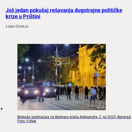
Još jedan pokušaj rešavanja dugotrajne političke
krize u Prištini
2 MIN ČITANJA
Blokada saobraćaja na Bulevaru kralja Aleksandra, 2. jul 2025, Beograd;
Foto: FoNet