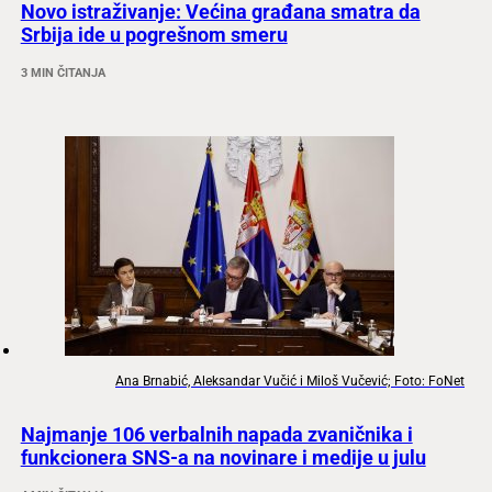
Novo istraživanje: Većina građana smatra da
Srbija ide u pogrešnom smeru
3 MIN ČITANJA
Ana Brnabić, Aleksandar Vučić i Miloš Vučević; Foto: FoNet
Najmanje 106 verbalnih napada zvaničnika i
funkcionera SNS-a na novinare i medije u julu