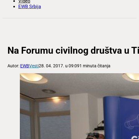
Video
EWB Srbija
Na Forumu civilnog društva u T
Autor:
EWB
Vesti
28. 04. 2017. u 09:09
1 minuta čitanja