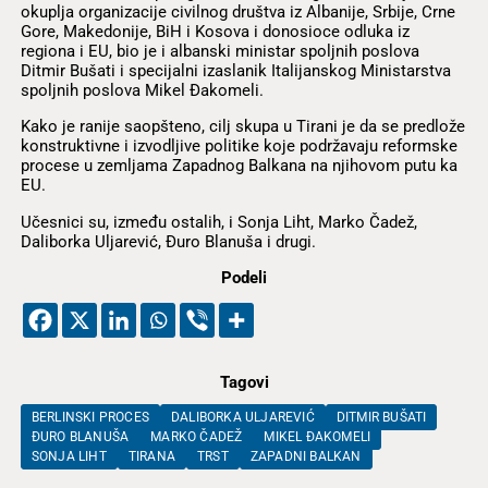
okuplja organizacije civilnog društva iz Albanije, Srbije, Crne
Gore, Makedonije, BiH i Kosova i donosioce odluka iz
regiona i EU, bio je i albanski ministar spoljnih poslova
Ditmir Bušati i specijalni izaslanik Italijanskog Ministarstva
spoljnih poslova Mikel Ðakomeli.
Kako je ranije saopšteno, cilj skupa u Tirani je da se predlože
konstruktivne i izvodljive politike koje podržavaju reformske
procese u zemljama Zapadnog Balkana na njihovom putu ka
EU.
Učesnici su, između ostalih, i Sonja Liht, Marko Čadež,
Daliborka Uljarević, Ðuro Blanuša i drugi.
Podeli
Tagovi
BERLINSKI PROCES
DALIBORKA ULJAREVIĆ
DITMIR BUŠATI
ĐURO BLANUŠA
MARKO ČADEŽ
MIKEL ĐAKOMELI
SONJA LIHT
TIRANA
TRST
ZAPADNI BALKAN