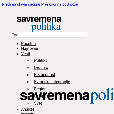
Pređi na glavni sadržaj
Preskoči na podnožje
Pretraga
Početna
Najnovije
Vesti
Politika
Društvo
Bezbednost
Evropske integracije
Region
Evropa
Svet
Analize