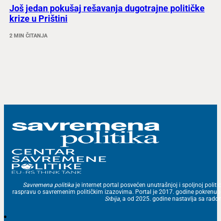
Još jedan pokušaj rešavanja dugotrajne političke
krize u Prištini
2 MIN ČITANJA
Savremena politika
je internet portal posvećen unutrašnjoj i spoljnoj politic
raspravu o savremenim političkim izazovima. Portal je 2017. godine pokrenu
Srbija
, a od 2025. godine nastavlja sa ra