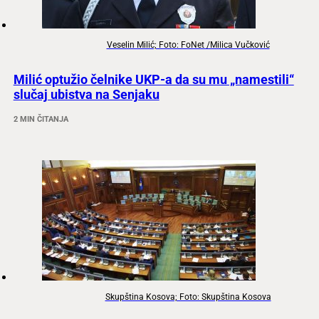
Veselin Milić; Foto: FoNet /Milica Vučković
Milić optužio čelnike UKP-a da su mu „namestili“
slučaj ubistva na Senjaku
2 MIN ČITANJA
Skupština Kosova; Foto: Skupština Kosova