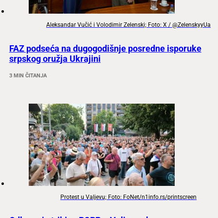
Aleksandar Vučić i Volodimir Zelenski; Foto: X / @ZelenskyyUa
FAZ podseća na dugogodišnje posredne isporuke
srpskog oružja Ukrajini
3 MIN ČITANJA
Protest u Valjevu; Foto: FoNet/n1info.rs/printscreen