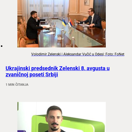
Volodimir Zelenski i Aleksandar Vučić u Odesi; Foto: FoNet
Ukrajinski predsednik Zelenski 8. avgusta u
zvaničnoj poseti Srbiji
1 MIN ČITANJA