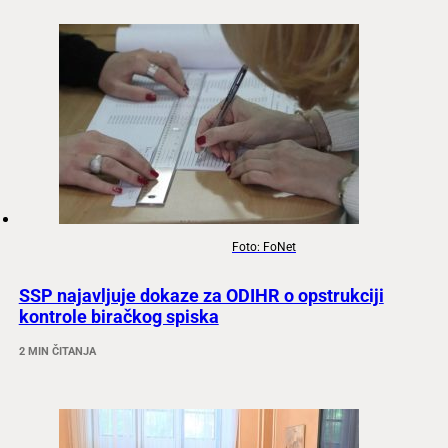
Foto: FoNet
SSP najavljuje dokaze za ODIHR o opstrukciji
kontrole biračkog spiska
2 MIN ČITANJA