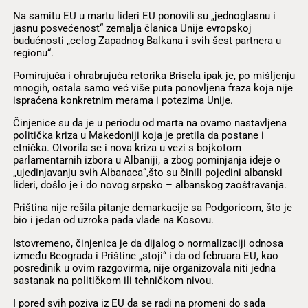
Na samitu EU u martu lideri EU ponovili su „jednoglasnu i
jasnu posvećenost“ zemalja članica Unije evropskoj
budućnosti „celog Zapadnog Balkana i svih šest partnera u
regionu“.
Pomirujuća i ohrabrujuća retorika Brisela ipak je, po mišljenju
mnogih, ostala samo već više puta ponovljena fraza koja nije
ispraćena konkretnim merama i potezima Unije.
Činjenice su da je u periodu od marta na ovamo nastavljena
politička kriza u Makedoniji koja je pretila da postane i
etnička. Otvorila se i nova kriza u vezi s bojkotom
parlamentarnih izbora u Albaniji, a zbog pominjanja ideje o
„ujedinjavanju svih Albanaca“,što su činili pojedini albanski
lideri, došlo je i do novog srpsko – albanskog zaoštravanja.
Priština nije rešila pitanje demarkacije sa Podgoricom, što je
bio i jedan od uzroka pada vlade na Kosovu.
Istovremeno, činjenica je da dijalog o normalizaciji odnosa
između Beograda i Prištine „stoji“ i da od februara EU, kao
posredinik u ovim razgovirma, nije organizovala niti jedna
sastanak na političkom ili tehničkom nivou.
I pored svih poziva iz EU da se radi na promeni do sada