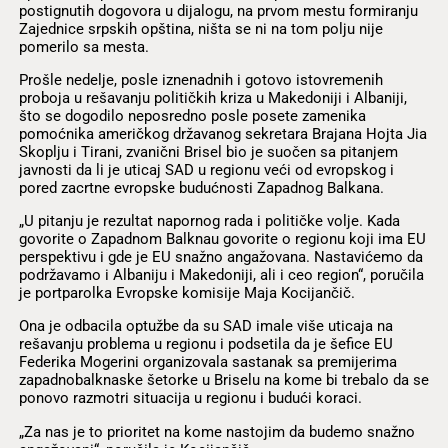
postignutih dogovora u dijalogu, na prvom mestu formiranju
Zajednice srpskih opština, ništa se ni na tom polju nije
pomerilo sa mesta.
Prošle nedelje, posle iznenadnih i gotovo istovremenih
proboja u rešavanju političkih kriza u Makedoniji i Albaniji,
što se dogodilo neposredno posle posete zamenika
pomoćnika američkog državanog sekretara Brajana Hojta Jia
Skoplju i Tirani, zvanični Brisel bio je suočen sa pitanjem
javnosti da li je uticaj SAD u regionu veći od evropskog i
pored zacrtne evropske budućnosti Zapadnog Balkana.
„U pitanju je rezultat napornog rada i političke volje. Kada
govorite o Zapadnom Balknau govorite o regionu koji ima EU
perspektivu i gde je EU snažno angažovana. Nastavićemo da
podržavamo i Albaniju i Makedoniji, ali i ceo region“, poručila
je portparolka Evropske komisije Maja Kocijančič.
Ona je odbacila optužbe da su SAD imale više uticaja na
rešavanju problema u regionu i podsetila da je šefice EU
Federika Mogerini organizovala sastanak sa premijerima
zapadnobalknaske šetorke u Briselu na kome bi trebalo da se
ponovo razmotri situacija u regionu i budući koraci.
„Za nas je to prioritet na kome nastojim da budemo snažno