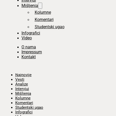
Intervjui
Mišljenja
Kolumne
Komentari
Studentski ugao
Infografici
Video
O nama
Impressum
Kontakt
Početna
Najnovije
Vesti
Analize
Intervjui
Mišljenja
Kolumne
Komentari
Studentski ugao
Infografici