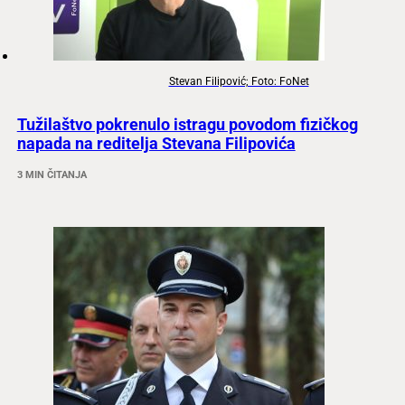
Stevan Filipović; Foto: FoNet
Tužilaštvo pokrenulo istragu povodom fizičkog
napada na reditelja Stevana Filipovića
3 MIN ČITANJA