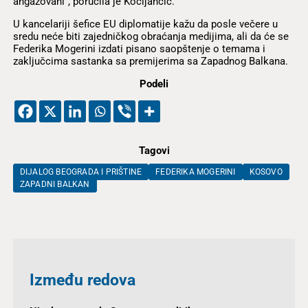
angažovani“, poručila je Kocijančič.
U kancelariji šefice EU diplomatije kažu da posle večere u
sredu neće biti zajedničkog obraćanja medijima, ali da će se
Federika Mogerini izdati pisano saopštenje o temama i
zaključcima sastanka sa premijerima sa Zapadnog Balkana.
Podeli
Tagovi
DIJALOG BEOGRADA I PRIŠTINE
FEDERIKA MOGERINI
KOSOVO
ZAPADNI BALKAN
Između redova