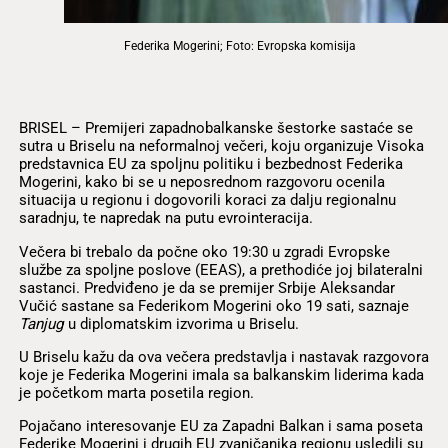
Federika Mogerini; Foto: Evropska komisija
BRISEL – Premijeri zapadnobalkanske šestorke sastaće se
sutra u Briselu na neformalnoj večeri, koju organizuje Visoka
predstavnica EU za spoljnu politiku i bezbednost Federika
Mogerini, kako bi se u neposrednom razgovoru ocenila
situacija u regionu i dogovorili koraci za dalju regionalnu
saradnju, te napredak na putu evrointeracija.
Večera bi trebalo da počne oko 19:30 u zgradi Evropske
službe za spoljne poslove (EEAS), a prethodiće joj bilateralni
sastanci. Predviđeno je da se premijer Srbije Aleksandar
Vučić sastane sa Federikom Mogerini oko 19 sati, saznaje
Tanjug
u diplomatskim izvorima u Briselu.
U Briselu kažu da ova večera predstavlja i nastavak razgovora
koje je Federika Mogerini imala sa balkanskim liderima kada
je početkom marta posetila region.
Pojačano interesovanje EU za Zapadni Balkan i sama poseta
Federike Mogerini i drugih EU zvaničanika regionu usledili su