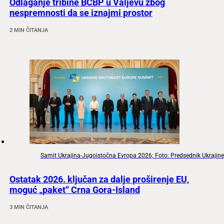
Odlaganje tribine BCBP u Valjevu zbog
nespremnosti da se iznajmi prostor
2 MIN ČITANJA
Samit Ukrajina-Jugoistočna Evropa 2026; Foto: Predsednik Ukrajine
Ostatak 2026. ključan za dalje proširenje EU,
moguć „paket“ Crna Gora-Island
3 MIN ČITANJA