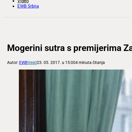
Video
EWB Srbija
Mogerini sutra s premijerima 
Autor:
EWB
Vesti
23. 05. 2017. u 15:00
4 minuta čitanja