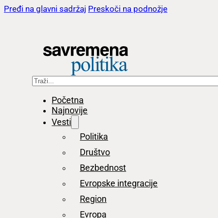
Pređi na glavni sadržaj
Preskoči na podnožje
Pretraga
Početna
Najnovije
Vesti
Politika
Društvo
Bezbednost
Evropske integracije
Region
Evropa