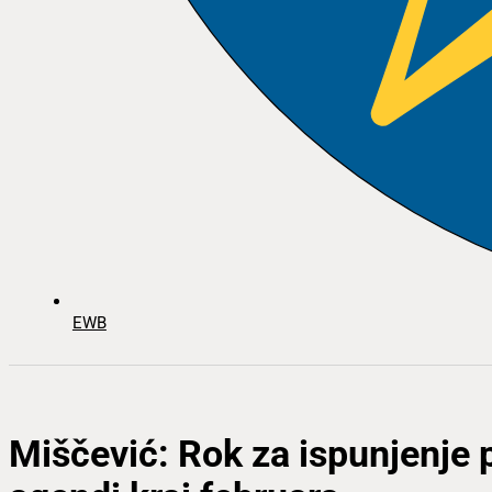
EWB
Miščević: Rok za ispunjenje 