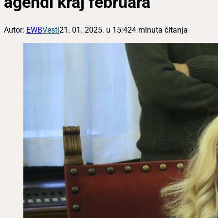
agendi kraj februara
Autor:
EWB
Vesti
21. 01. 2025. u 15:42
4 minuta čitanja