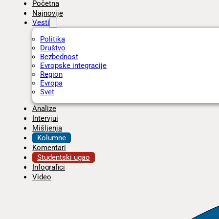
Početna
Najnovije
Vesti
Politika
Društvo
Bezbednost
Evropske integracije
Region
Evropa
Svet
Analize
Intervjui
Mišljenja
Kolumne
Komentari
Studentski ugao
Infografici
Video