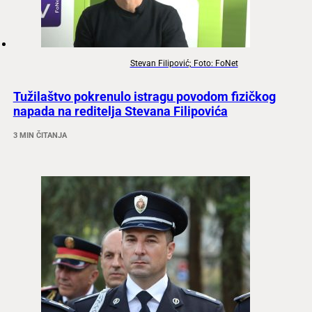
Stevan Filipović; Foto: FoNet
Tužilaštvo pokrenulo istragu povodom fizičkog
napada na reditelja Stevana Filipovića
3 MIN ČITANJA