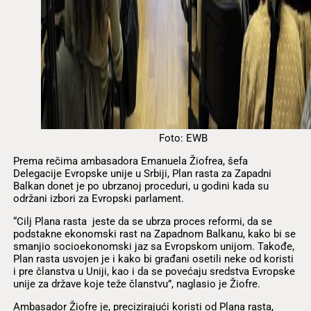
Foto: EWB
Prema rečima ambasadora Emanuela Žiofrea, šefa
Delegacije Evropske unije u Srbiji, Plan rasta za Zapadni
Balkan donet je po ubrzanoj proceduri, u godini kada su
održani izbori za Evropski parlament.
“Cilj Plana rasta jeste da se ubrza proces reformi, da se
podstakne ekonomski rast na Zapadnom Balkanu, kako bi se
smanjio socioekonomski jaz sa Evropskom unijom. Takođe,
Plan rasta usvojen je i kako bi građani osetili neke od koristi
i pre članstva u Uniji, kao i da se povećaju sredstva Evropske
unije za države koje teže članstvu”, naglasio je Žiofre.
Ambasador Žiofre je, precizirajući koristi od Plana rasta,