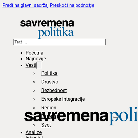
Pređi na glavni sadržaj
Preskoči na podnožje
Pretraga
Početna
Najnovije
Vesti
Politika
Društvo
Bezbednost
Evropske integracije
Region
Evropa
Svet
Analize