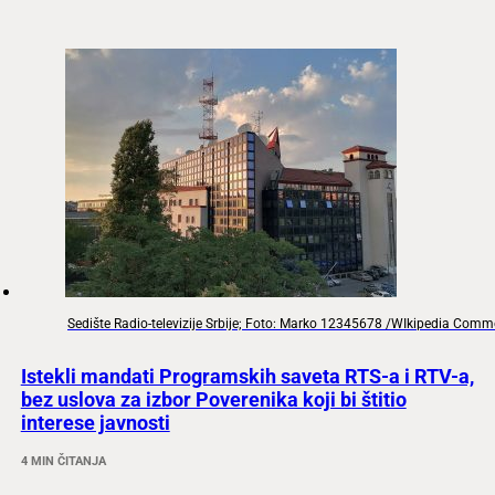
Sedište Radio-televizije Srbije; Foto: Marko 12345678 /WIkipedia Com
Istekli mandati Programskih saveta RTS-a i RTV-a,
bez uslova za izbor Poverenika koji bi štitio
interese javnosti
4 MIN ČITANJA