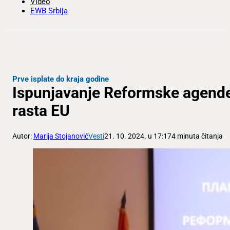
Video
EWB Srbija
Prve isplate do kraja godine
Ispunjavanje Reformske agende 
rasta EU
Autor:
Marija Stojanović
Vesti
21. 10. 2024. u 17:17
4 minuta čitanja