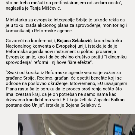
što ne treba mešati sa pretfinsisiranjem od sedam odsto”,
naglasila je Tanja Miščević.
Ministarka za evropske integracije Srbije je takođe rekla da
je u toku izrada akcionog plana za sprovođenje, monitoring i
komunikaciju Reformske agende.
Govoreći na konferenciji,
Bojana Selaković
, koordinatorka
Nacionalnog konventa o Evropskoj uniji, istakla je da je
Reformska agenda novi instrument u politici proširenja
Evropske unije, kao i da će civilno društvo pratiti “i dinamiku
sprovođenja” reformi i njihove “šire efekte”.
“Svaki od koraka iz Reformske agende veoma je važan za
građane Srbije. Recimo, građani će osetiti benefite koji se
odnose na poslovno okruženje. Istovremeno, EU usvajanjem
Plana rasta šalje poruku da je proces proširenja nešto što
ima izvestan kraj, da je on potreban ne samo nama kao
državama kandidatima već i EU koja želi da Zapadni Balkan
postane deo Unije”, istakla je Bojana Selaković.