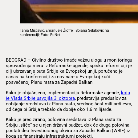
Tanja Miščević, Emanuele Žiofre i Bojana Selaković na
konferenciji; Foto: FoNet
BEOGRAD – Civilno društvo imaće važnu ulogu u monitoringu
sprovođenja mera iz Reformske agende, spiska reformi čiji je
cilj ubrzavanje puta Srbije ka Evropskoj uniji, poručeno je
danas na konferenciji za novinare u Evropskoj kući
posvećenoj Planu rasta za Zapadni Balkan.
Kako je objašnjeno, implementacija Reformske agende,
koju
je Vlada Srbije usvojila 3. oktobra
, predstavlja preduslov za
dobijanje sredstava iz Plana rasta, vrednog šest milijardi evra,
od čega bi Srbija trebalo da dobije oko 1,6 milijarde.
Kako je precizirano, polovina sredstava iz Plana rasta za
Srbiju „sliće“ se u njen državni budžet, dok će druga polovina
postati deo Investicionog okvira za Zapadni Balkan (WBIF) iz
koga se finansiraju infrastrukturni projekti.