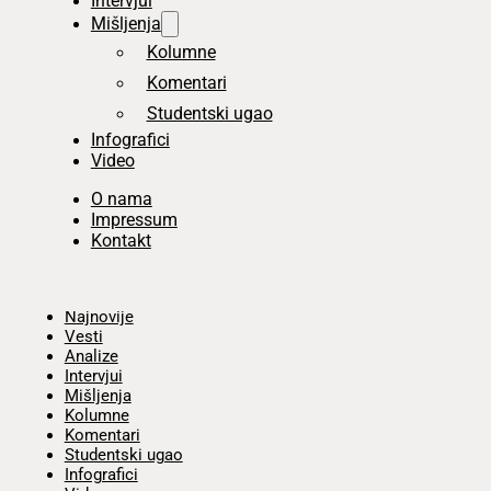
Intervjui
Mišljenja
Kolumne
Komentari
Studentski ugao
Infografici
Video
O nama
Impressum
Kontakt
Početna
Najnovije
Vesti
Analize
Intervjui
Mišljenja
Kolumne
Komentari
Studentski ugao
Infografici