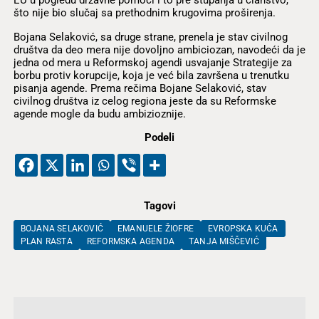
EU u pogledu državne pomoći i to pre stupanja u članstvo,
što nije bio slučaj sa prethodnim krugovima proširenja.
Bojana Selaković, sa druge strane, prenela je stav civilnog
društva da deo mera nije dovoljno ambiciozan, navodeći da je
jedna od mera u Reformskoj agendi usvajanje Strategije za
borbu protiv korupcije, koja je već bila završena u trenutku
pisanja agende. Prema rečima Bojane Selaković, stav
civilnog društva iz celog regiona jeste da su Reformske
agende mogle da budu ambizioznije.
Podeli
Tagovi
BOJANA SELAKOVIĆ
EMANUELE ŽIOFRE
EVROPSKA KUĆA
PLAN RASTA
REFORMSKA AGENDA
TANJA MIŠČEVIĆ