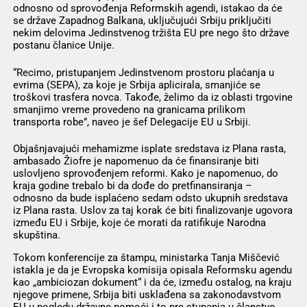
odnosno od sprovođenja Reformskih agendi, istakao da će
se države Zapadnog Balkana, uključujući Srbiju priključiti
nekim delovima Jedinstvenog tržišta EU pre nego što države
postanu članice Unije.
“Recimo, pristupanjem Jedinstvenom prostoru plaćanja u
evrima (SEPA), za koje je Srbija aplicirala, smanjiće se
troškovi trasfera novca. Takođe, želimo da iz oblasti trgovine
smanjimo vreme provedeno na granicama prilikom
transporta robe”, naveo je šef Delegacije EU u Srbiji.
Objašnjavajući mehamizme isplate sredstava iz Plana rasta,
ambasado Žiofre je napomenuo da će finansiranje biti
uslovljeno sprovođenjem reformi. Kako je napomenuo, do
kraja godine trebalo bi da dođe do pretfinansiranja –
odnosno da bude isplaćeno sedam odsto ukupnih sredstava
iz Plana rasta. Uslov za taj korak će biti finalizovanje ugovora
između EU i Srbije, koje će morati da ratifikuje Narodna
skupština.
Tokom konferencije za štampu, ministarka Tanja Miščević
istakla je da je Evropska komisija opisala Reformsku agendu
kao „ambiciozan dokument“ i da će, između ostalog, na kraju
njegove primene, Srbija biti usklađena sa zakonodavstvom