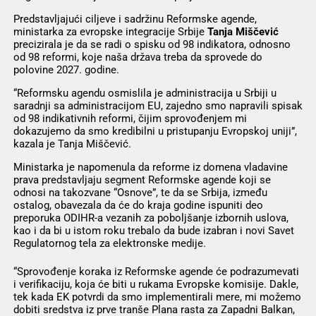
Predstavljajući ciljeve i sadržinu Reformske agende,
ministarka za evropske integracije Srbije
Tanja Miščević
precizirala je da se radi o spisku od 98 indikatora, odnosno
od 98 reformi, koje naša država treba da sprovede do
polovine 2027. godine.
“Reformsku agendu osmislila je administracija u Srbiji u
saradnji sa administracijom EU, zajedno smo napravili spisak
od 98 indikativnih reformi, čijim sprovođenjem mi
dokazujemo da smo kredibilni u pristupanju Evropskoj uniji”,
kazala je Tanja Miščević.
Ministarka je napomenula da reforme iz domena vladavine
prava predstavljaju segment Reformske agende koji se
odnosi na takozvane “Osnove”, te da se Srbija, između
ostalog, obavezala da će do kraja godine ispuniti deo
preporuka ODIHR-a vezanih za poboljšanje izbornih uslova,
kao i da bi u istom roku trebalo da bude izabran i novi Savet
Regulatornog tela za elektronske medije.
“Sprovođenje koraka iz Reformske agende će podrazumevati
i verifikaciju, koja će biti u rukama Evropske komisije. Dakle,
tek kada EK potvrdi da smo implementirali mere, mi možemo
dobiti sredstva iz prve tranše Plana rasta za Zapadni Balkan,