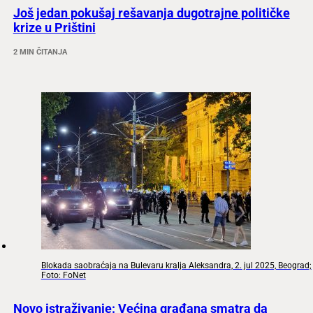
Još jedan pokušaj rešavanja dugotrajne političke
krize u Prištini
2 MIN ČITANJA
Blokada saobraćaja na Bulevaru kralja Aleksandra, 2. jul 2025, Beograd;
Foto: FoNet
Novo istraživanje: Većina građana smatra da