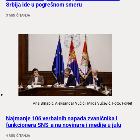
Srbija ide u pogrešnom smeru
3 MIN ČITANJA
Ana Brnabić, Aleksandar Vučić i Miloš Vučević; Foto: FoNet
Najmanje 106 verbalnih napada zvaničnika i
funkcionera SNS-a na novinare i medije u julu
4 MIN ČITANJA