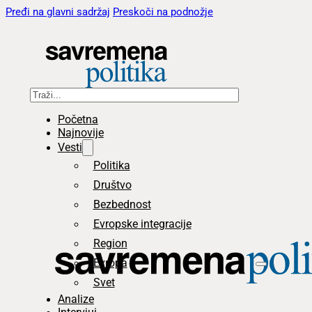
Pređi na glavni sadržaj
Preskoči na podnožje
Pretraga
Početna
Najnovije
Vesti
Politika
Društvo
Bezbednost
Evropske integracije
Region
Evropa
Svet
Analize