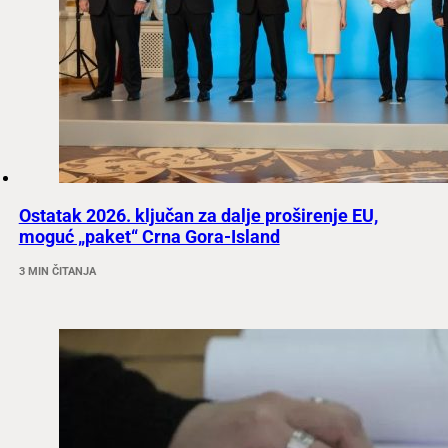
Ostatak 2026. ključan za dalje proširenje EU,
moguć „paket“ Crna Gora-Island
3 MIN ČITANJA