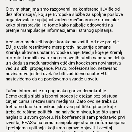
O ovim pitanjima smo razgovarali na konferenciji „Više od
dezinformacija“, koju je Evropska služba za spoljne poslove
organizovala okupljajući vodeće međunarodne stručnjake
kako bi raspravljali o tome kako najbolje odgovoriti na
pretnje manipulacije informacijama i stranog uplitanja.
Već smo preduzeli brojne korake na zaštiti od ove pretnje.
EU je uvela restriktivne mere protiv industrije obmane
Kremlja aktivne unutar Evropske unije. Mediji koje je Kremlj
oformio i mobilizovao kao deo svojih ratnih napora ne deluju
u skladu sa međunarodnim etičkim kodeksom novinarstva
već u službi propagande. Pravo, profesionalno, nezavisno
novinarstvo jeste i uvek će biti zaštićeno unutar EU. I
nastavićemo da ga podržavamo svugde u svetu.
Tačne informacije su pogonsko gorivo demokratije.
Demokratija slabi a izborni proces je otežan bez pristupa
činjenicama i nezavisnim medijima. Zato ovo ne treba da
tretiramo kao komunikacijsko već političko pitanje koje
treba da rešimo politički, na najvišem nivou, kao što sam i
naglasio u svom govoru. Na konferenciji sam predstavio prvi
izveštaj EEAS-a na temu manipulacije stranim informacijama
i pretnjama uplitanja, koji smo upravo objavili. Izveštaj