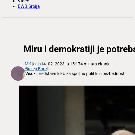
Video
EWB Srbija
Miru i demokratiji je potreb
Mišljenja
14. 02. 2023. u 15:17
4 minuta čitanja
Đuzep Borelj
Visoki predstavnik EU za spoljnu politiku i bezbednost