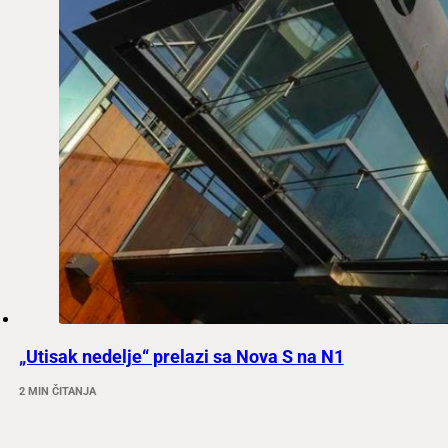
„Utisak nedelje“ prelazi sa Nova S na N1
2 MIN ČITANJA