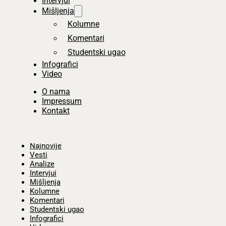
Intervjui
Mišljenja
Kolumne
Komentari
Studentski ugao
Infografici
Video
O nama
Impressum
Kontakt
Početna
Najnovije
Vesti
Analize
Intervjui
Mišljenja
Kolumne
Komentari
Studentski ugao
Infografici