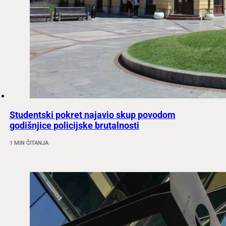
Studentski pokret najavio skup povodom
godišnjice policijske brutalnosti
1 MIN ČITANJA