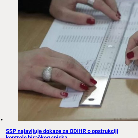
SSP najavljuje dokaze za ODIHR o opstrukciji
kontrole biračkog spiska