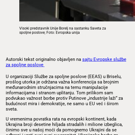
Visoki predstavnik Unije Borelj na sastanku Saveta za
spoljne poslove; Foto: Evropska unija
Autorski tekst originalno objavljen na
sajtu Evropske službe
za spoljne poslove
U organizaciji Službe za spoljne poslove (EEAS) u Briselu,
prošlog utorka je održana važna konferencija sa brojnim
međunarodnim stručnjacima na temu manipulacije
informacijama i stranom uplitanju. Tom prilikom sam
podvukao važnost borbe protiv Putinove „industrije laži“ za
budućnost mira i demokratije, ne samo u EU već i širom
sveta.
U vremenima povratka rata na evropski kontinent, kada
Ukrajina broji desetine hiljada stradalih i milione izbeglica,
činimo sve u našoj moći da pomognemo Ukrajini da se