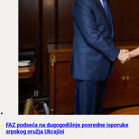
FAZ podseća na dugogodišnje posredne isporuke
srpskog oružja Ukrajini