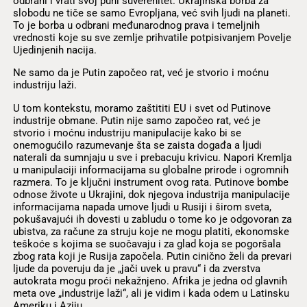
odbrani i vrati svoj puni suverenitet. Ukrajinska borba za
slobodu ne tiče se samo Evropljana, već svih ljudi na planeti.
To je borba u odbrani međunarodnog prava i temeljnih
vrednosti koje su sve zemlje prihvatile potpisivanjem Povelje
Ujedinjenih nacija.
Ne samo da je Putin započeo rat, već je stvorio i moćnu
industriju laži.
U tom kontekstu, moramo zaštititi EU i svet od Putinove
industrije obmane. Putin nije samo započeo rat, već je
stvorio i moćnu industriju manipulacije kako bi se
onemogućilo razumevanje šta se zaista događa a ljudi
naterali da sumnjaju u sve i prebacuju krivicu. Napori Kremlja
u manipulaciji informacijama su globalne prirode i ogromnih
razmera. To je ključni instrument ovog rata. Putinove bombe
odnose živote u Ukrajini, dok njegova industrija manipulacije
informacijama napada umove ljudi u Rusiji i širom sveta,
pokušavajući ih dovesti u zabludu o tome ko je odgovoran za
ubistva, za račune za struju koje ne mogu platiti, ekonomske
teškoće s kojima se suočavaju i za glad koja se pogoršala
zbog rata koji je Rusija započela. Putin cinično želi da prevari
ljude da poveruju da je „jači uvek u pravu“ i da zverstva
autokrata mogu proći nekažnjeno. Afrika je jedna od glavnih
meta ove „industrije laži“, ali je vidim i kada odem u Latinsku
Ameriku i Aziju.