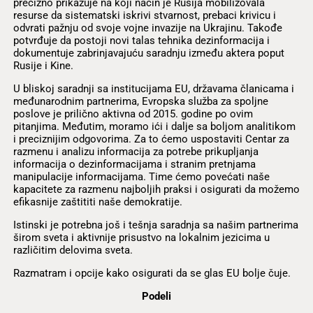
precizno prikazuje na koji način je Rusija mobilizovala
resurse da sistematski iskrivi stvarnost, prebaci krivicu i
odvrati pažnju od svoje vojne invazije na Ukrajinu. Takođe
potvrđuje da postoji novi talas tehnika dezinformacija i
dokumentuje zabrinjavajuću saradnju između aktera poput
Rusije i Kine.
U bliskoj saradnji sa institucijama EU, državama članicama i
međunarodnim partnerima, Evropska služba za spoljne
poslove je prilično aktivna od 2015. godine po ovim
pitanjima. Međutim, moramo ići i dalje sa boljom analitikom
i preciznijim odgovorima. Za to ćemo uspostaviti Centar za
razmenu i analizu informacija za potrebe prikupljanja
informacija o dezinformacijama i stranim pretnjama
manipulacije informacijama. Time ćemo povećati naše
kapacitete za razmenu najboljih praksi i osigurati da možemo
efikasnije zaštititi naše demokratije.
Istinski je potrebna još i tešnja saradnja sa našim partnerima
širom sveta i aktivnije prisustvo na lokalnim jezicima u
različitim delovima sveta.
Razmatram i opcije kako osigurati da se glas EU bolje čuje.
Podeli