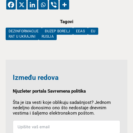
Tagovi
DEZINFORMACIJE
ĐUZEP BORELJ
EEAS
EU
RAT U UKRAJINI
RUSIJA
Između redova
Njuzleter portala Savremena politika
Šta je iza vesti koje oblikuju sadašnjost? Jednom
nedeljno donosimo ono što nedostaje dnevnim
vestima i šaljemo elektronskom poštom.