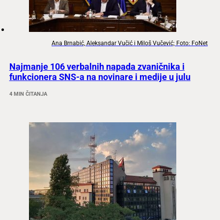
Ana Brnabić, Aleksandar Vučić i Miloš Vučević; Foto: FoNet
Najmanje 106 verbalnih napada zvaničnika i
funkcionera SNS-a na novinare i medije u julu
4 MIN ČITANJA