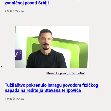
zvaničnoj poseti Srbiji
1 MIN ČITANJA
Stevan Filipović; Foto: FoNet
Tužilaštvo pokrenulo istragu povodom fizičkog
napada na reditelja Stevana Filipovića
3 MIN ČITANJA