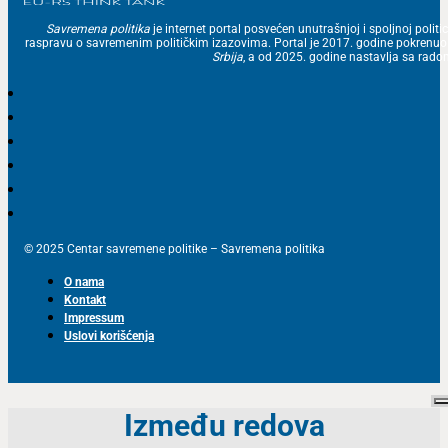
Savremena politika
je internet portal posvećen unutrašnjoj i spoljnoj politic
raspravu o savremenim političkim izazovima. Portal je 2017. godine pokrenu
Srbija
, a od 2025. godine nastavlja sa ra
© 2025 Centar savremene politike – Savremena politika
O nama
Kontakt
Impressum
Uslovi korišćenja
Između redova