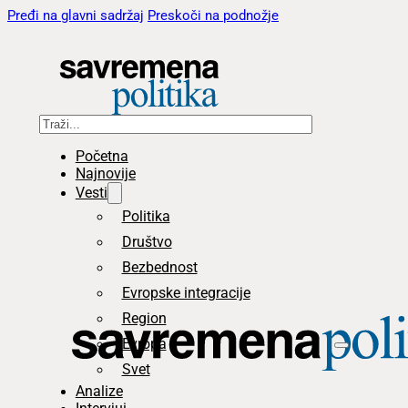
Pređi na glavni sadržaj
Preskoči na podnožje
Pretraga
Početna
Najnovije
Vesti
Politika
Društvo
Bezbednost
Evropske integracije
Region
Evropa
Svet
Analize