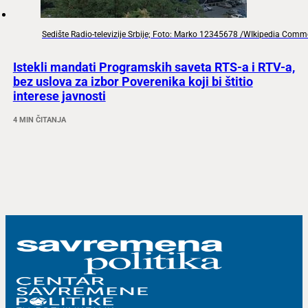
Sedište Radio-televizije Srbije; Foto: Marko 12345678 /WIkipedia Com
Istekli mandati Programskih saveta RTS-a i RTV-a,
bez uslova za izbor Poverenika koji bi štitio
interese javnosti
4 MIN ČITANJA