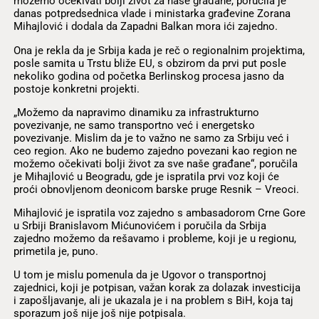
možemo očekivati bolji život za naše građane, poručila je
danas potpredsednica vlade i ministarka građevine Zorana
Mihajlović i dodala da Zapadni Balkan mora ići zajedno.
Ona je rekla da je Srbija kada je reč o regionalnim projektima,
posle samita u Trstu bliže EU, s obzirom da prvi put posle
nekoliko godina od početka Berlinskog procesa jasno da
postoje konkretni projekti.
„Možemo da napravimo dinamiku za infrastrukturno
povezivanje, ne samo transportno već i energetsko
povezivanje. Mislim da je to važno ne samo za Srbiju već i
ceo region. Ako ne budemo zajedno povezani kao region ne
možemo očekivati bolji život za sve naše građane“, poručila
je Mihajlović u Beogradu, gde je ispratila prvi voz koji će
proći obnovljenom deonicom barske pruge Resnik – Vreoci.
Mihajlović je ispratila voz zajedno s ambasadorom Crne Gore
u Srbiji Branislavom Mićunovićem i poručila da Srbija
zajedno možemo da rešavamo i probleme, koji je u regionu,
primetila je, puno.
U tom je mislu pomenula da je Ugovor o transportnoj
zajednici, koji je potpisan, važan korak za dolazak investicija
i zapošljavanje, ali je ukazala je i na problem s BiH, koja taj
sporazum još nije još nije potpisala.