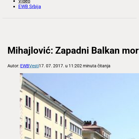
Video
EWB Srbija
Mihajlović: Zapadni Balkan mor
Autor:
EWB
Vesti
17. 07. 2017. u 11:20
2 minuta čitanja