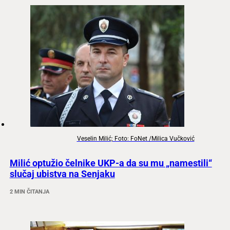
Veselin Milić; Foto: FoNet /Milica Vučković
Milić optužio čelnike UKP-a da su mu „namestili“
slučaj ubistva na Senjaku
2 MIN ČITANJA