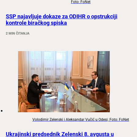
Foto: FoNet
SSP najavljuje dokaze za ODIHR o opstrukciji
kontrole biračkog spiska
2 MIN ČITANJA
Volodimir Zelenski i Aleksandar Vučić u Odesi; Foto: FoNet
Ukrajinski predsednik Zelenski 8. avgusta u