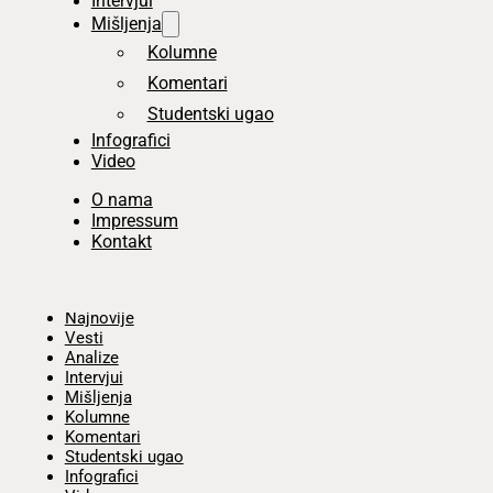
Intervjui
Mišljenja
Kolumne
Komentari
Studentski ugao
Infografici
Video
O nama
Impressum
Kontakt
Početna
Najnovije
Vesti
Analize
Intervjui
Mišljenja
Kolumne
Komentari
Studentski ugao
Infografici