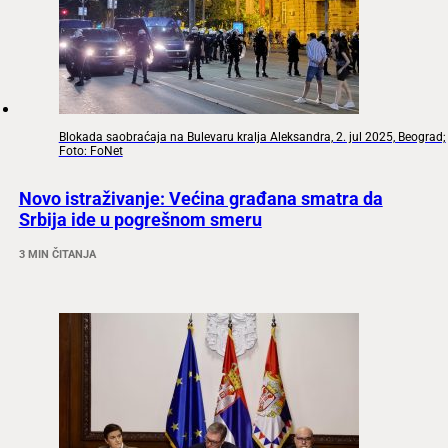
Blokada saobraćaja na Bulevaru kralja Aleksandra, 2. jul 2025, Beograd;
Foto: FoNet
Novo istraživanje: Većina građana smatra da
Srbija ide u pogrešnom smeru
3 MIN ČITANJA