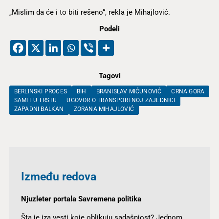
„Mislim da će i to biti rešeno“, rekla je Mihajlović.
Podeli
Tagovi
BERLINSKI PROCES
BIH
BRANISLAV MIĆUNOVIĆ
CRNA GORA
SAMIT U TRSTU
UGOVOR O TRANSPORTNOJ ZAJEDNICI
ZAPADNI BALKAN
ZORANA MIHAJLOVIĆ
Između redova
Njuzleter portala Savremena politika
Šta je iza vesti koje oblikuju sadašnjost? Jednom