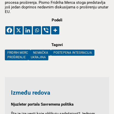
procesa proširenja. Pismo Fridriha Merca stoga predstavlja
još jedan doprinos nedavnim diskusijama o proširenju unutar
EU.
Podeli
Tagovi
FRIDRIH MERC
NEMAČKA
POSTEPENA INTEGRACIJA
PROŠIRENJE
UKRAJINA
Između redova
Njuzleter portala Savremena politika
Šta je iza vesti koje oblikuju sadašnjost? Jednom