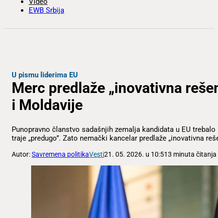
Video
EWB Srbija
U pismu liderima EU
Merc predlaže „inovativna rešen
i Moldavije
Punopravno članstvo sadašnjih zemalja kandidata u EU trebalo bi 
traje „predugo”. Zato nemački kancelar predlaže „inovativna reše
Autor:
Savremena politika
Vesti
21. 05. 2026. u 10:51
3 minuta čitanja