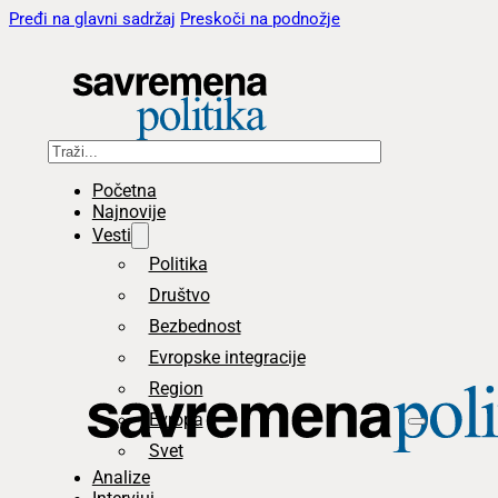
Pređi na glavni sadržaj
Preskoči na podnožje
Pretraga
Početna
Najnovije
Vesti
Politika
Društvo
Bezbednost
Evropske integracije
Region
Evropa
Svet
Analize