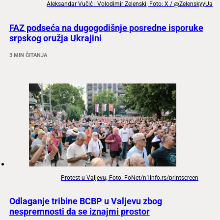
Aleksandar Vučić i Volodimir Zelenski; Foto: X / @ZelenskyyUa
FAZ podseća na dugogodišnje posredne isporuke
srpskog oružja Ukrajini
3 MIN ČITANJA
Protest u Valjevu; Foto: FoNet/n1info.rs/printscreen
Odlaganje tribine BCBP u Valjevu zbog
nespremnosti da se iznajmi prostor