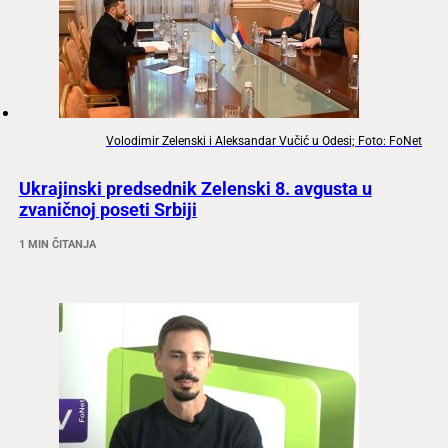
Volodimir Zelenski i Aleksandar Vučić u Odesi; Foto: FoNet
Ukrajinski predsednik Zelenski 8. avgusta u
zvaničnoj poseti Srbiji
1 MIN ČITANJA