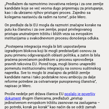
„Predlažem da razmotrimo inovativna rešenja i za one zemlje
kandidate koje se već veoma dugo pripremaju za pristupanje,
kao i da ubrzamo njihov pristupni proces. Zajedno sa
kolegama nastaviću da radim na tome”, piše Merc.
On predlaže da bi EU mogla da razmotri značajne korake na
putu ka članstvu i za ove zemlje, poput privilegovanog
pristupa unutrašnjem tržištu i bližih veza sa evropskim
institucijama u svakodnevnom procesu donošenja odluka.
„Postepena integracija mogla bi biti uspostavljena
izgradnjom blokova koji bi mogli predstavljati osnovu za
punu primenu odgovarajućih oblasti politika, a zatim bi bila
praćena povećanom podrškom u procesu sprovođenja
pravnih tekovina EU. Pored toga, mogli bismo unaprediti
pomenutu institucionalnu integraciju na osnovu suštinskog
napretka. Sve to moglo bi značajno da približi zemlje
kandidate nama i tako podstakne novu ambiciju za dalje
reforme potrebne za ostvarivanje punopravnog članstva”,
napisao je Merc.
Prošle nedelje pet država članica EU
poslalo je poverljiv
dokument
drugim članicama, predlažući „pristup
jedinstvenom evropskom tržištu zasnovan na zaslugama –
po potrebi, korak po korak” kao način da se održi zamah