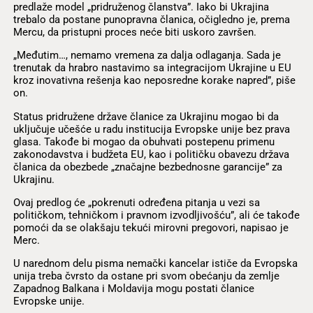
predlaže model „pridruženog članstva”. Iako bi Ukrajina
trebalo da postane punopravna članica, očigledno je, prema
Mercu, da pristupni proces neće biti uskoro završen.
„Međutim…, nemamo vremena za dalja odlaganja. Sada je
trenutak da hrabro nastavimo sa integracijom Ukrajine u EU
kroz inovativna rešenja kao neposredne korake napred”, piše
on.
Status pridružene države članice za Ukrajinu mogao bi da
uključuje učešće u radu institucija Evropske unije bez prava
glasa. Takođe bi mogao da obuhvati postepenu primenu
zakonodavstva i budžeta EU, kao i političku obavezu država
članica da obezbede „značajne bezbednosne garancije” za
Ukrajinu.
Ovaj predlog će „pokrenuti određena pitanja u vezi sa
političkom, tehničkom i pravnom izvodljivošću”, ali će takođe
pomoći da se olakšaju tekući mirovni pregovori, napisao je
Merc.
U narednom delu pisma nemački kancelar ističe da Evropska
unija treba čvrsto da ostane pri svom obećanju da zemlje
Zapadnog Balkana i Moldavija mogu postati članice
Evropske unije.