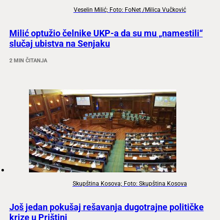
Veselin Milić; Foto: FoNet /Milica Vučković
Milić optužio čelnike UKP-a da su mu „namestili“
slučaj ubistva na Senjaku
2 MIN ČITANJA
Skupština Kosova; Foto: Skupština Kosova
Još jedan pokušaj rešavanja dugotrajne političke
krize u Prištini