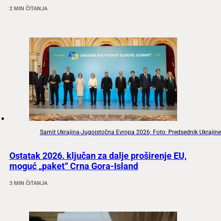
2 MIN ČITANJA
Samit Ukrajina-Jugoistočna Evropa 2026; Foto: Predsednik Ukrajine
Ostatak 2026. ključan za dalje proširenje EU,
moguć „paket“ Crna Gora-Island
3 MIN ČITANJA