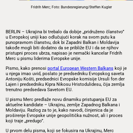
Fridrih Merc; Foto: Bundesregierung/Steffen Kugler
BERLIN – Ukrajina bi trebalo da dobije „pridruženo članstvo”
u Evropskoj uniji kao odlučujući korak na svom putu ka
punopravnom članstvu, dok bi Zapadni Balkan i Moldavija
takođe mogli biti dodatno da se približe EU i da se njihov
pristupni proces ubrza, napisao je nemački kancelar Fridrih
Merc u pismu liderima Evropske unije.
Pismo, kako prenosi
portal European Western Balkans
koji je
u njega imao uvid, poslato je predsedniku Evropskog saveta
Antoniju Košti, predsednici Evropske komisije Ursuli fon der
Lajen i predsedniku Kipra Nikosu Hristodulidesu, čija zemlja
trenutno predsedava Savetom EU.
U pismu Merc predlaže novu dinamiku pristupanja EU za
aktuelne kandidate – Ukrajinu, zemlje Zapadnog Balkana i
Moldaviju. Razlog za to je, kako navodi, činjenica da je
proširenje Evropske unije geopolitička nužnost, ali i proces
koji traje „predugo”.
U prvom delu pisma, koji se fokusira na Ukrajinu, Merc