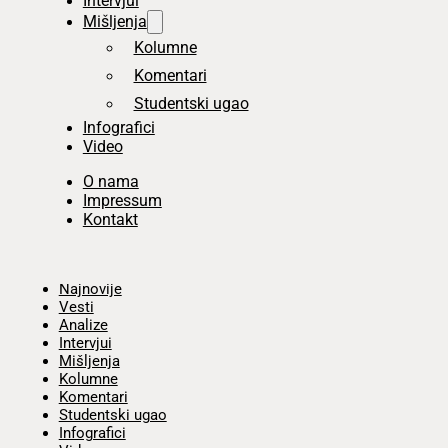
Intervjui
Mišljenja
Kolumne
Komentari
Studentski ugao
Infografici
Video
O nama
Impressum
Kontakt
Početna
Najnovije
Vesti
Analize
Intervjui
Mišljenja
Kolumne
Komentari
Studentski ugao
Infografici