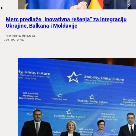
Merc predlaže „inovativna rešenja” za integraciju
Ukrajine, Balkana i Moldavije
3 MINUTA ČITANJA
21. 05. 2026.