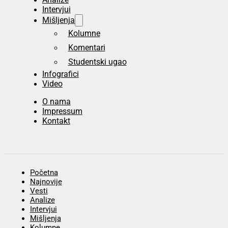
Intervjui
Mišljenja
Kolumne
Komentari
Studentski ugao
Infografici
Video
O nama
Impressum
Kontakt
Početna
Najnovije
Vesti
Analize
Intervjui
Mišljenja
Kolumne