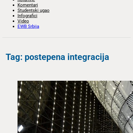
Komentari
Studentski ugao
Infografici
Video
EWB Srbija
Tag: postepena integracija