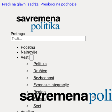
Pređi na glavni sadržaj
Preskoči na podnožje
Pretraga
Početna
Najnovije
Vesti
Politika
Društvo
Bezbednost
Evropske integracije
Region
Evropa
Svet
Analize