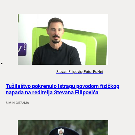
Stevan Filipović; Foto: FoNet
Tužilaštvo pokrenulo istragu povodom fizičkog
napada na reditelja Stevana Filipovića
3 MIN ČITANJA