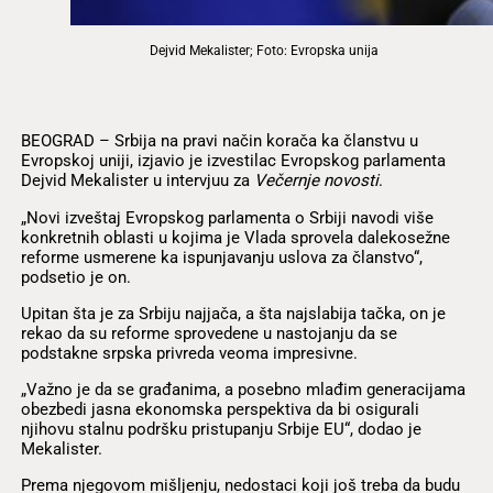
Dejvid Mekalister; Foto: Evropska unija
BEOGRAD – Srbija na pravi način korača ka članstvu u
Evropskoj uniji, izjavio je izvestilac Evropskog parlamenta
Dejvid Mekalister u intervjuu za
Večernje novosti
.
„Novi izveštaj Evropskog parlamenta o Srbiji navodi više
konkretnih oblasti u kojima je Vlada sprovela dalekosežne
reforme usmerene ka ispunjavanju uslova za članstvo“,
podsetio je on.
Upitan šta je za Srbiju najjača, a šta najslabija tačka, on je
rekao da su reforme sprovedene u nastojanju da se
podstakne srpska privreda veoma impresivne.
„Važno je da se građanima, a posebno mlađim generacijama
obezbedi jasna ekonomska perspektiva da bi osigurali
njihovu stalnu podršku pristupanju Srbije EU“, dodao je
Mekalister.
Prema njegovom mišljenju, nedostaci koji još treba da budu