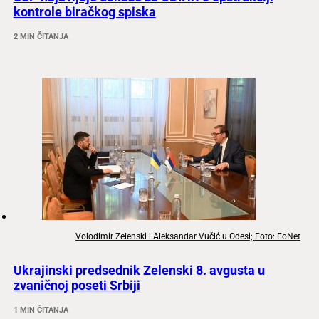
kontrole biračkog spiska
2 MIN ČITANJA
Volodimir Zelenski i Aleksandar Vučić u Odesi; Foto: FoNet
Ukrajinski predsednik Zelenski 8. avgusta u
zvaničnoj poseti Srbiji
1 MIN ČITANJA