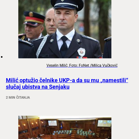
Veselin Milić; Foto: FoNet /Milica Vučković
Milić optužio čelnike UKP-a da su mu „namestili“
slučaj ubistva na Senjaku
2 MIN ČITANJA