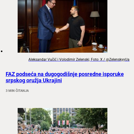
Aleksandar Vučić i Volodimir Zelenski; Foto: X / @ZelenskyyUa
FAZ podseća na dugogodišnje posredne isporuke
srpskog oružja Ukrajini
3 MIN ČITANJA