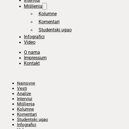
Intervjui
Mišljenja
Kolumne
Komentari
Studentski ugao
Infografici
Video
O nama
Impressum
Kontakt
Početna
Najnovije
Vesti
Analize
Intervjui
Mišljenja
Kolumne
Komentari
Studentski ugao
Infografici