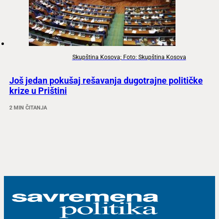
Skupština Kosova; Foto: Skupština Kosova
Još jedan pokušaj rešavanja dugotrajne političke
krize u Prištini
2 MIN ČITANJA