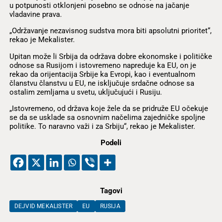
u potpunosti otklonjeni posebno se odnose na jačanje
vladavine prava.
„Održavanje nezavisnog sudstva mora biti apsolutni prioritet“,
rekao je Mekalister.
Upitan može li Srbija da održava dobre ekonomske i političke
odnose sa Rusijom i istovremeno napreduje ka EU, on je
rekao da orijentacija Srbije ka Evropi, kao i eventualnom
članstvu članstvu u EU, ne isključuje srdačne odnose sa
ostalim zemljama u svetu, uključujući i Rusiju.
„Istovremeno, od država koje žele da se pridruže EU očekuje
se da se usklade sa osnovnim načelima zajedničke spoljne
politike. To naravno važi i za Srbiju“, rekao je Mekalister.
Podeli
Tagovi
DEJVID MEKALISTER
EU
RUSIJA