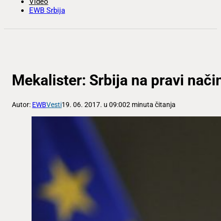
Video
EWB Srbija
Mekalister: Srbija na pravi nač
Autor:
EWB
Vesti
19. 06. 2017. u 09:00
2 minuta čitanja