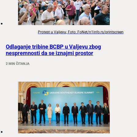
Protest u Valjevu; Foto: FoNet/n1info.rs/printscreen
Odlaganje tribine BCBP u Valjevu zbog
nespremnosti da se iznajmi prostor
2 MIN ČITANJA