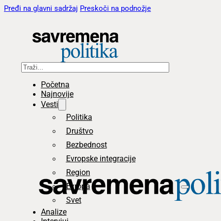
Pređi na glavni sadržaj
Preskoči na podnožje
Pretraga
Početna
Najnovije
Vesti
Politika
Društvo
Bezbednost
Evropske integracije
Region
Evropa
Svet
Analize