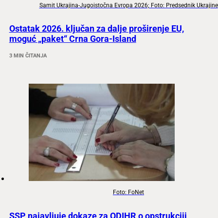
Samit Ukrajina-Jugoistočna Evropa 2026; Foto: Predsednik Ukrajine
Ostatak 2026. ključan za dalje proširenje EU,
moguć „paket“ Crna Gora-Island
3 MIN ČITANJA
Foto: FoNet
SSP najavljuje dokaze za ODIHR o opstrukciji