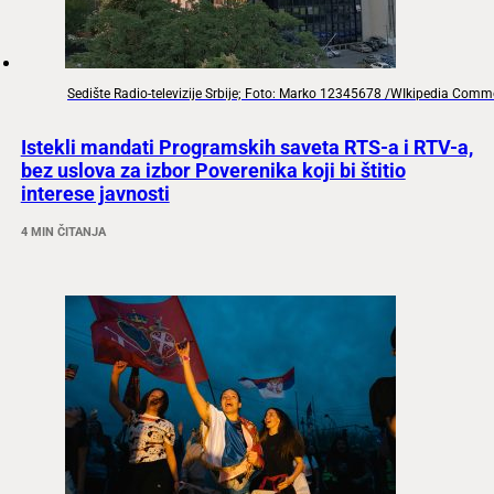
Sedište Radio-televizije Srbije; Foto: Marko 12345678 /WIkipedia Com
Istekli mandati Programskih saveta RTS-a i RTV-a,
bez uslova za izbor Poverenika koji bi štitio
interese javnosti
4 MIN ČITANJA