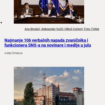
Ana Brnabić, Aleksandar Vučić i Miloš Vučević; Foto: FoNet
Najmanje 106 verbalnih napada zvaničnika i
funkcionera SNS-a na novinare i medije u julu
4 MIN ČITANJA