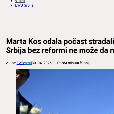
Video
EWB Srbija
Marta Kos odala počast stradal
Srbija bez reformi ne može da 
Autor:
EWB
Vesti
30. 04. 2025. u 12:28
4 minuta čitanja