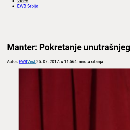
Video
EWB Srbija
Manter: Pokretanje unutrašnjeg 
Autor:
EWB
Vesti
25. 07. 2017. u 11:56
4 minuta čitanja