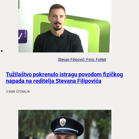
Stevan Filipović; Foto: FoNet
Tužilaštvo pokrenulo istragu povodom fizičkog
napada na reditelja Stevana Filipovića
3 MIN ČITANJA