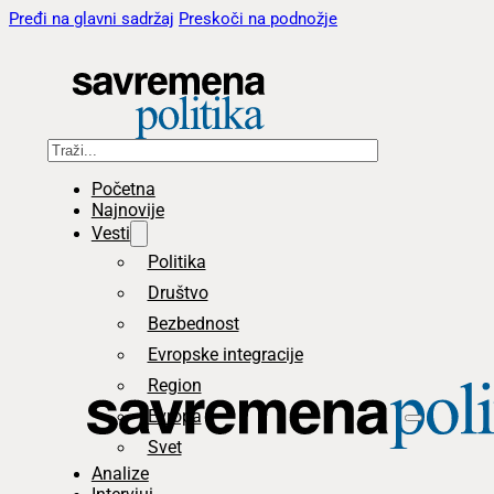
Pređi na glavni sadržaj
Preskoči na podnožje
Pretraga
Početna
Najnovije
Vesti
Politika
Društvo
Bezbednost
Evropske integracije
Region
Evropa
Svet
Analize