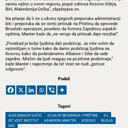
zaista važno u ovom regionu, poput odnosa Kosovo-Srbija,
BiH, Makedonija-Grčka“, objašnjava on.
Na pitanje da li će u okviru njegovih preporuka administraciji
biti i preporuka da se izvrši pritisak na Prištinu da sprovede
Briselski sporazum, posebno da formira Zajednicu srpskih
opština, Manter kaže da „ne veruje da pritisak daje rezultat“.
„Ponekad je bolje ljudima dati podsticaj. Ja više volim da
razmišljam o tome kako da damo podsticaj ljudima na
Kosovu, kako da podstaknemo Albance i Srbe da rade
zajedno. Mislim da ljudi reaguju na pozitivne podsticaje,“
kaže Manter i napominje da Ist Vest ne nudi „gotove
odgovore“.
Podeli
Tagovi
ALEKSANDAR VUČIĆ
DIJALOG BEOGRADA I PRIŠTINE
EU
IST VEST INSTITUT
KAMERON MANTER
KOSOVO
RUSIJA
SAD