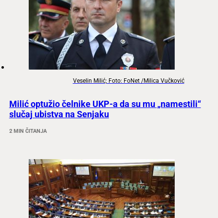
Veselin Milić; Foto: FoNet /Milica Vučković
Milić optužio čelnike UKP-a da su mu „namestili“
slučaj ubistva na Senjaku
2 MIN ČITANJA