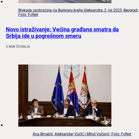
Blokada saobraćaja na Bulevaru kralja Aleksandra, 2. jul 2025, Beograd;
Foto: FoNet
Novo istraživanje: Većina građana smatra da
Srbija ide u pogrešnom smeru
3 MIN ČITANJA
Ana Brnabić, Aleksandar Vučić i Miloš Vučević; Foto: FoNet