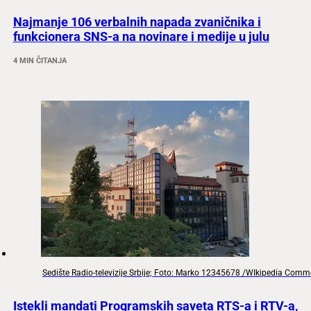
Najmanje 106 verbalnih napada zvaničnika i
funkcionera SNS-a na novinare i medije u julu
4 MIN ČITANJA
Sedište Radio-televizije Srbije; Foto: Marko 12345678 /WIkipedia Com
Istekli mandati Programskih saveta RTS-a i RTV-a,