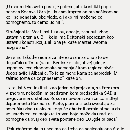
„U ovom delu sveta postoje potencijalni konflikti poput
odnosa Kosova i Srbije. Ja sam impresioniran načinom na
koji se ponašaju obe vlade, ali ako mi možemo da
pomognemo, to ćemo učiniti“.
Stručnjaci Ist Vest instituta su, dodaje, zabrinuti zbog
ustavnih pitanja u BiH koja ima Dejtonski sporazum kao
ustavnu konstrukciju, ali ona je, kaže Manter „veoma
nezgrapna.“
„Mi smo takođe veoma zainteresovani za ono što se
događalo u Trstu (samit Berlinske inicijative) gde je
uspostavljena ekonomska saradnja širom regiona bivše
Jugoslavije i Albanije. To je za mene karta za napredak. Mi
želimo tome da doprinesemo“, kaže on.
Uz to, Ist Vest institut, kao jedan od projekata, sa Frenkom
Viznerom, nekadšnjim predstavnikom predsednika SAD u
pregovorima o statusu Kosova i bivšom zvaničnicom Stejt
departmenta Rozmari di Karlo, planira izradu izveštaja za
američku vladu u okviru koga će ohrabriti administraciju da
se usredsredi na projekte i stvari koje može da uradi da
pomogne da ovaj deo sveta postane deo EU „gde pripada“.
„Pokušaćemo da ih ubedimo da treba da sagledaju ono što je