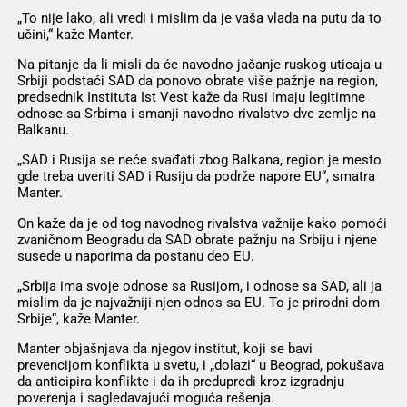
„To nije lako, ali vredi i mislim da je vaša vlada na putu da to
učini,“ kaže Manter.
Na pitanje da li misli da će navodno jačanje ruskog uticaja u
Srbiji podstaći SAD da ponovo obrate više pažnje na region,
predsednik Instituta Ist Vest kaže da Rusi imaju legitimne
odnose sa Srbima i smanji navodno rivalstvo dve zemlje na
Balkanu.
„SAD i Rusija se neće svađati zbog Balkana, region je mesto
gde treba uveriti SAD i Rusiju da podrže napore EU“, smatra
Manter.
On kaže da je od tog navodnog rivalstva važnije kako pomoći
zvaničnom Beogradu da SAD obrate pažnju na Srbiju i njene
susede u naporima da postanu deo EU.
„Srbija ima svoje odnose sa Rusijom, i odnose sa SAD, ali ja
mislim da je najvažniji njen odnos sa EU. To je prirodni dom
Srbije“, kaže Manter.
Manter objašnjava da njegov institut, koji se bavi
prevencijom konflikta u svetu, i „dolazi“ u Beograd, pokušava
da anticipira konflikte i da ih predupredi kroz izgradnju
poverenja i sagledavajući moguća rešenja.