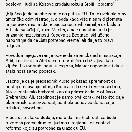
poslovni ljudi sa Kosova prodaju robu u Srbiji i obratno“.
„Ključno je da su obe zemlje na putu u EU. To je uvek bio stav
američke administracije, a sada kada više nisam diplomata
ja još uvek mislim da je budućnost ovih zemalja da budu u
EU i da sarađuju“, kaže Manter, a na konstataciju da je
priznanje nezavisnosti Kosova za Beograd isključeno,
napominje da će „biti potrebno vreme“ ali da je to pravi
odgovor.
Povodom njegove ranije ocene da američka administracija
Srbiju na čelu sa Aleksandrom Vučićem doživljava kao
ključni faktor stabilnosti u regionu, Manter napominje i da je
stabilnost samo početak.
„Tačno je da je predsednik Vučić pokazao spremnost da
pristupi rešavanju pitanja Kosova i da se okrene susedima,
što je zahtevalo hrabrost, kao na primer kada je otišao u
Srebrenicu. Ali, stabilnost je samo prvi korak, nešto što daje
ekonomski osnov za rast, politički osnov za donošenje
odluka“, navodi on.
Vlada uz to, kako dodaje, mora da ima hrabrosti da bude
otvorena prema drugim ljudima u regionu i da nastavi
reforme koje su potrebne za ulazak u EU.