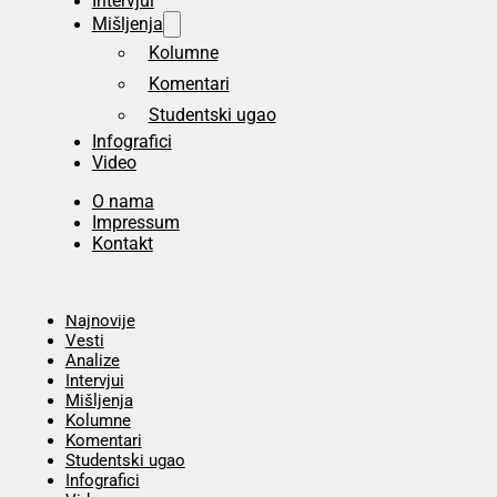
Intervjui
Mišljenja
Kolumne
Komentari
Studentski ugao
Infografici
Video
O nama
Impressum
Kontakt
Početna
Najnovije
Vesti
Analize
Intervjui
Mišljenja
Kolumne
Komentari
Studentski ugao
Infografici