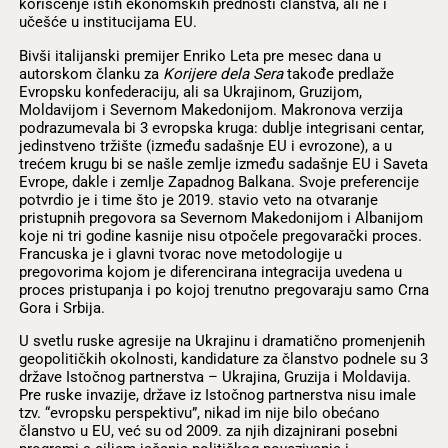
korišćenje istih ekonomskih prednosti članstva, ali ne i
učešće u institucijama EU.
Bivši italijanski premijer Enriko Leta pre mesec dana u
autorskom članku za
Korijere dela Sera
takođe predlaže
Evropsku konfederaciju, ali sa Ukrajinom, Gruzijom,
Moldavijom i Severnom Makedonijom. Makronova verzija
podrazumevala bi 3 evropska kruga: dublje integrisani centar,
jedinstveno tržište (između sadašnje EU i evrozone), a u
trećem krugu bi se našle zemlje između sadašnje EU i Saveta
Evrope, dakle i zemlje Zapadnog Balkana. Svoje preferencije
potvrdio je i time što je 2019. stavio veto na otvaranje
pristupnih pregovora sa Severnom Makedonijom i Albanijom
koje ni tri godine kasnije nisu otpočele pregovarački proces.
Francuska je i glavni tvorac nove metodologije u
pregovorima kojom je diferencirana integracija uvedena u
proces pristupanja i po kojoj trenutno pregovaraju samo Crna
Gora i Srbija.
U svetlu ruske agresije na Ukrajinu i dramatično promenjenih
geopolitičkih okolnosti, kandidature za članstvo podnele su 3
države Istočnog partnerstva – Ukrajina, Gruzija i Moldavija.
Pre ruske invazije, države iz Istočnog partnerstva nisu imale
tzv. “evropsku perspektivu”, nikad im nije bilo obećano
članstvo u EU, već su od 2009. za njih dizajnirani posebni