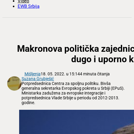
Video
EWB Srbija
Makronova politička zajednica
dugo i uporno k
Mišljenja
18. 05. 2022. u 15:14
4 minuta čitanja
Suzana Grubješić
Potpredsednica Centra za spoljnu politiku. Bivša
generalna sekretarka Evropskog pokreta u Srbiji (EPuS).
Ministarka zadužena za evropske integracije i
potpredsednica Vlade Srbije u periodu od 2012-2013.
godine.