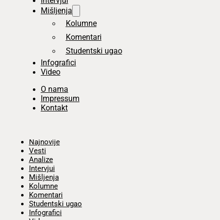
Intervjui
Mišljenja
Kolumne
Komentari
Studentski ugao
Infografici
Video
O nama
Impressum
Kontakt
Početna
Najnovije
Vesti
Analize
Intervjui
Mišljenja
Kolumne
Komentari
Studentski ugao
Infografici