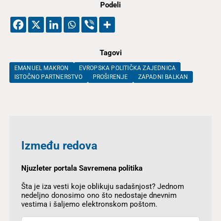
Podeli
Tagovi
EMANUEL MAKRON
EVROPSKA POLITIČKA ZAJEDNICA
ISTOČNO PARTNERSTVO
PROŠIRENJE
ZAPADNI BALKAN
Između redova
Njuzleter portala Savremena politika
Šta je iza vesti koje oblikuju sadašnjost? Jednom
nedeljno donosimo ono što nedostaje dnevnim
vestima i šaljemo elektronskom poštom.