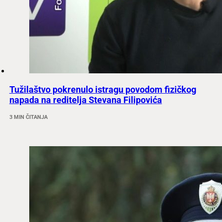
Tužilaštvo pokrenulo istragu povodom fizičkog
napada na reditelja Stevana Filipovića
3 MIN ČITANJA