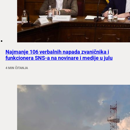
Najmanje 106 verbalnih napada zvaničnika i
funkcionera SNS-a na novinare i medije u julu
4 MIN ČITANJA