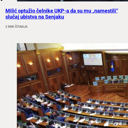
Milić optužio čelnike UKP-a da su mu „namestili“
slučaj ubistva na Senjaku
2 MIN ČITANJA