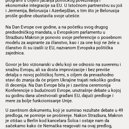
programi s ciljem jačanja političkog povezivanja i
ekonomske integracije sa EU. U Istočnom partnerstvu su još
i Jermenija, Belorusija i Azerbejdžan, s tim što je Belorusija
prošle godine obustavila svoje učešće.
Na Dan Evrope ove godine, a na početku svog drugog
predsedničkog mandata, u Evropskom parlamentu u
Strazburu Makron je ponovio svoje preferencije o posebnom
modelu za aspirante za članstvo, kao i za one koji ne žele u
članstvo ili su izašli iz EU, nazvanom Evropska politička
zajednica.
Govor je bio vizionarski u delu koji se odnosio na suverenu i
snažnu Evropu, ali sa dosta improvizacije i bez previše
detalja o novoj političkoj formi, s ciljem da prevashodno
stavi do znanja da će prijem Ukrajine trajati nekoliko godina
ili decenija. Na Dan Evrope bila je i završna ceremonija
Konferencije o budućnosti Evrope, unutrašnje debate u kojoj
su godinu dana učestvovali građani EU, dajući predloge i
mere za bolje funkcionisanje Unije.
U završnom dokumentu, koji je sumirao rezultate debate u 49
predloga, ne pominje se proširenje. Nakon Strazbura, Makron
je otišao u Berlin kod kancelara Šolca i ostaje nam da
sačekamo kako će Nemačka reagovati na ovaj predlog,