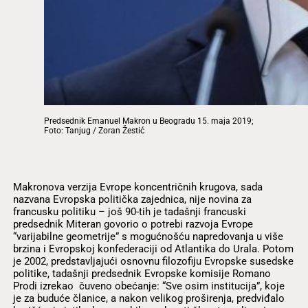
Predsednik Emanuel Makron u Beogradu 15. maja 2019;
Foto: Tanjug / Zoran Žestić
Makronova verzija Evrope koncentričnih krugova, sada
nazvana Evropska politička zajednica, nije novina za
francusku politiku – još 90-tih je tadašnji francuski
predsednik Miteran govorio o potrebi razvoja Evrope
“varijabilne geometrije” s mogućnošću napredovanja u više
brzina i Evropskoj konfederaciji od Atlantika do Urala. Potom
je 2002, predstavljajući osnovnu filozofiju Evropske susedske
politike, tadašnji predsednik Evropske komisije Romano
Prodi izrekao čuveno obećanje: “Sve osim institucija”, koje
je za buduće članice, a nakon velikog proširenja, predviđalo