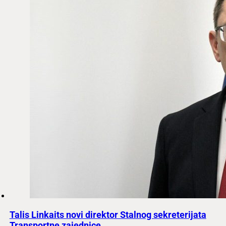
Talis Linkaits novi direktor Stalnog sekreterijata
Transportne zajednice