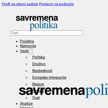
Pređi na glavni sadržaj
Preskoči na podnožje
Pretraga
Početna
Najnovije
Vesti
Politika
Društvo
Bezbednost
Evropske integracije
Region
Evropa
Svet
Analize