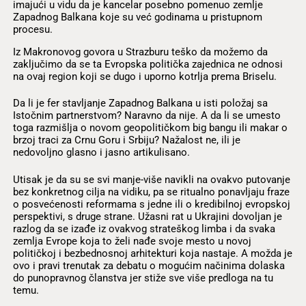
imajući u vidu da je kancelar posebno pomenuo zemlje
Zapadnog Balkana koje su već godinama u pristupnom
procesu.
Iz Makronovog govora u Strazburu teško da možemo da
zaključimo da se ta Evropska politička zajednica ne odnosi
na ovaj region koji se dugo i uporno kotrlja prema Briselu.
Da li je fer stavljanje Zapadnog Balkana u isti položaj sa
Istočnim partnerstvom? Naravno da nije. A da li se umesto
toga razmišlja o novom geopolitičkom big bangu ili makar o
brzoj traci za Crnu Goru i Srbiju? Nažalost ne, ili je
nedovoljno glasno i jasno artikulisano.
Utisak je da su se svi manje-više navikli na ovakvo putovanje
bez konkretnog cilja na vidiku, pa se ritualno ponavljaju fraze
o posvećenosti reformama s jedne ili o kredibilnoj evropskoj
perspektivi, s druge strane. Užasni rat u Ukrajini dovoljan je
razlog da se izađe iz ovakvog strateškog limba i da svaka
zemlja Evrope koja to želi nađe svoje mesto u novoj
političkoj i bezbednosnoj arhitekturi koja nastaje. A možda je
ovo i pravi trenutak za debatu o mogućim načinima dolaska
do punopravnog članstva jer stiže sve više predloga na tu
temu.