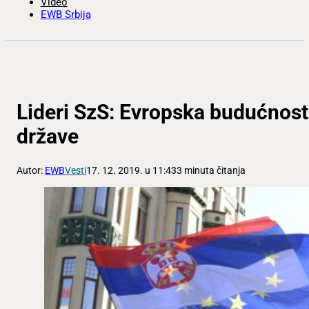
Video
EWB Srbija
Lideri SzS: Evropska budućnost
države
Autor:
EWB
Vesti
17. 12. 2019. u 11:43
3 minuta čitanja