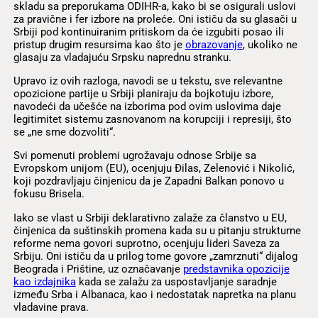
skladu sa preporukama ODIHR-a, kako bi se osigurali uslovi
za pravične i fer izbore na proleće. Oni ističu da su glasači u
Srbiji pod kontinuiranim pritiskom da će izgubiti posao ili
pristup drugim resursima kao što je
obrazovanje
, ukoliko ne
glasaju za vladajuću Srpsku naprednu stranku.
Upravo iz ovih razloga, navodi se u tekstu, sve relevantne
opozicione partije u Srbiji planiraju da bojkotuju izbore,
navodeći da učešće na izborima pod ovim uslovima daje
legitimitet sistemu zasnovanom na korupciji i represiji, što
se „ne sme dozvoliti“.
Svi pomenuti problemi ugrožavaju odnose Srbije sa
Evropskom unijom (EU), ocenjuju Đilas, Zelenović i Nikolić,
koji pozdravljaju činjenicu da je Zapadni Balkan ponovo u
fokusu Brisela.
Iako se vlast u Srbiji deklarativno zalaže za članstvo u EU,
činjenica da suštinskih promena kada su u pitanju strukturne
reforme nema govori suprotno, ocenjuju lideri Saveza za
Srbiju. Oni ističu da u prilog tome govore „zamrznuti“ dijalog
Beograda i Prištine, uz označavanje
predstavnika opozicije
kao izdajnika
kada se zalažu za uspostavljanje saradnje
između Srba i Albanaca, kao i nedostatak napretka na planu
vladavine prava.