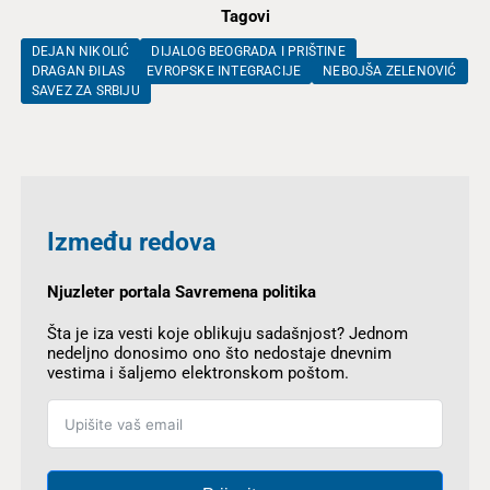
Tagovi
DEJAN NIKOLIĆ
DIJALOG BEOGRADA I PRIŠTINE
DRAGAN ĐILAS
EVROPSKE INTEGRACIJE
NEBOJŠA ZELENOVIĆ
SAVEZ ZA SRBIJU
Između redova
Njuzleter portala Savremena politika
Šta je iza vesti koje oblikuju sadašnjost? Jednom
nedeljno donosimo ono što nedostaje dnevnim
vestima i šaljemo elektronskom poštom.