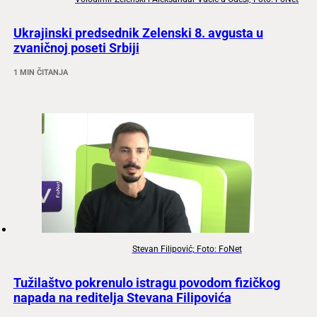
Ukrajinski predsednik Zelenski 8. avgusta u
zvaničnoj poseti Srbiji
1 MIN ČITANJA
Stevan Filipović; Foto: FoNet
Tužilaštvo pokrenulo istragu povodom fizičkog
napada na reditelja Stevana Filipovića