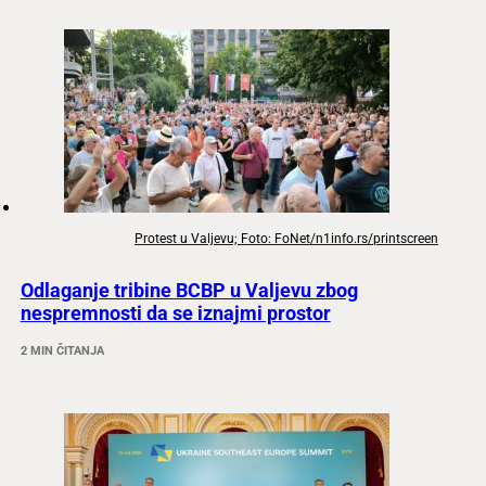
Protest u Valjevu; Foto: FoNet/n1info.rs/printscreen
Odlaganje tribine BCBP u Valjevu zbog
nespremnosti da se iznajmi prostor
2 MIN ČITANJA