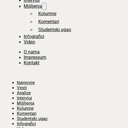
Intervjui
Mišljenja
Kolumne
Komentari
Studentski ugao
Infografici
Video
O nama
Impressum
Kontakt
Početna
Najnovije
Vesti
Analize
Intervjui
Mišljenja
Kolumne
Komentari
Studentski ugao
Infografici