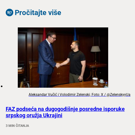
Pročitajte više
Aleksandar Vučić i Volodimir Zelenski; Foto: X / @ZelenskyyUa
FAZ podseća na dugogodišnje posredne isporuke
srpskog oružja Ukrajini
3 MIN ČITANJA