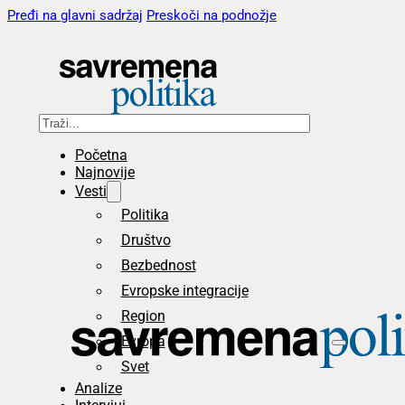
Pređi na glavni sadržaj
Preskoči na podnožje
Pretraga
Početna
Najnovije
Vesti
Politika
Društvo
Bezbednost
Evropske integracije
Region
Evropa
Svet
Analize