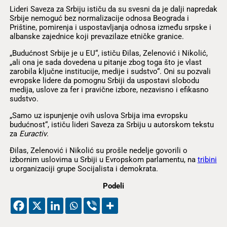
Lideri Saveza za Srbiju ističu da su svesni da je dalji napredak
Srbije nemoguć bez normalizacije odnosa Beograda i
Prištine, pomirenja i uspostavljanja odnosa između srpske i
albanske zajednice koji prevazilaze etničke granice.
„Budućnost Srbije je u EU“, ističu Đilas, Zelenović i Nikolić,
„ali ona je sada dovedena u pitanje zbog toga što je vlast
zarobila ključne institucije, medije i sudstvo“. Oni su pozvali
evropske lidere da pomognu Srbiji da uspostavi slobodu
medija, uslove za fer i pravične izbore, nezavisno i efikasno
sudstvo.
„Samo uz ispunjenje ovih uslova Srbija ima evropsku
budućnost“, ističu lideri Saveza za Srbiju u autorskom tekstu
za
Euractiv
.
Đilas, Zelenović i Nikolić su prošle nedelje govorili o
izbornim uslovima u Srbiji u Evropskom parlamentu, na
tribini
u organizaciji grupe Socijalista i demokrata.
Podeli