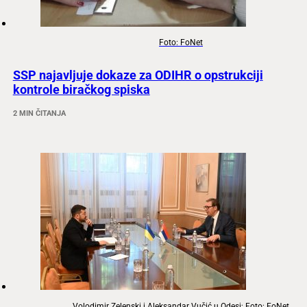
Foto: FoNet
SSP najavljuje dokaze za ODIHR o opstrukciji
kontrole biračkog spiska
2 MIN ČITANJA
Volodimir Zelenski i Aleksandar Vučić u Odesi; Foto: FoNet