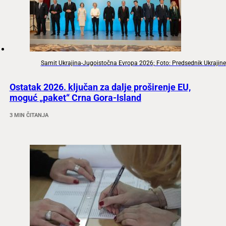
Samit Ukrajina-Jugoistočna Evropa 2026; Foto: Predsednik Ukrajine
Ostatak 2026. ključan za dalje proširenje EU,
moguć „paket“ Crna Gora-Island
3 MIN ČITANJA