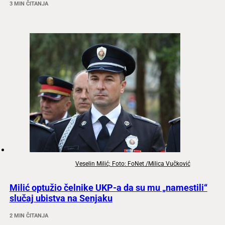
3 MIN ČITANJA
Veselin Milić; Foto: FoNet /Milica Vučković
Milić optužio čelnike UKP-a da su mu „namestili“
slučaj ubistva na Senjaku
2 MIN ČITANJA