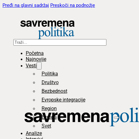
Pređi na glavni sadržaj
Preskoči na podnožje
Pretraga
Početna
Najnovije
Vesti
Politika
Društvo
Bezbednost
Evropske integracije
Region
Evropa
Svet
Analize