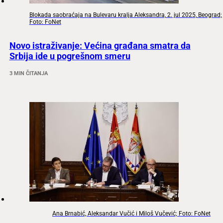
Blokada saobraćaja na Bulevaru kralja Aleksandra, 2. jul 2025, Beograd;
Foto: FoNet
Novo istraživanje: Većina građana smatra da
Srbija ide u pogrešnom smeru
3 MIN ČITANJA
Ana Brnabić, Aleksandar Vučić i Miloš Vučević; Foto: FoNet