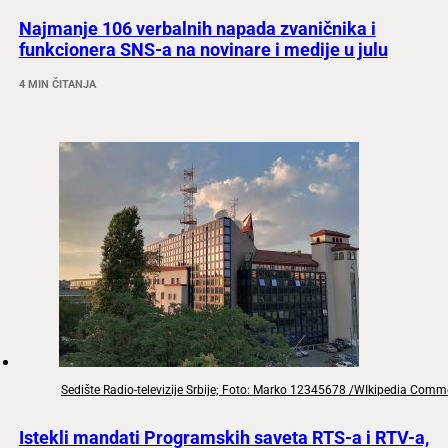
Najmanje 106 verbalnih napada zvaničnika i
funkcionera SNS-a na novinare i medije u julu
4 MIN ČITANJA
Sedište Radio-televizije Srbije; Foto: Marko 12345678 /WIkipedia Com
Istekli mandati Programskih saveta RTS-a i RTV-a,