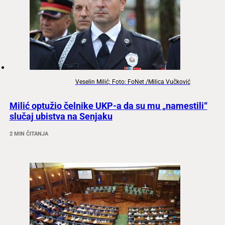
Veselin Milić; Foto: FoNet /Milica Vučković
Milić optužio čelnike UKP-a da su mu „namestili“
slučaj ubistva na Senjaku
2 MIN ČITANJA