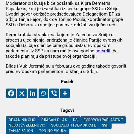
Moderator diskusije biće poslanik sa Kipra Demetris
Papadakis, koji je izvestilac iz senke grupe S&D za Srbiju.
Uvodni govor održaće predsedavajuća Delegacijom EP za
Srbiju Tanja Fajon, dok će Tonino Picula, koordinator grupe
S&D u Odboru za spoljne poslove, održati zaključnu reč.
Demokratska stranka, sa kojem je Zajedno za Srbiju u
procesu ujedinjenja, pridružena je članica Partije evropskih
socijalista, čije članice čine grupu S&D u Evropskom
parlamentu. Iz SSP su nam ranije ove godine
potvrdili
da
takođe planiraju da pristupe ovoj organizaciji.
Đilas i Vuk Jeremić su u februaru ove godine takođe govorili
pred Evropskim parlamentom o stanju u Srbiji.
Podeli
Tagovi
DEJAN NIKOLIĆ
DRAGAN ĐILAS
DS
EVROPSKI PARLAMENT
NEBOJŠA ZELENOVIĆ
SOCIJALISTI I DEMOKRATE
SSP
TANJA FAJON
TONINO PICULA