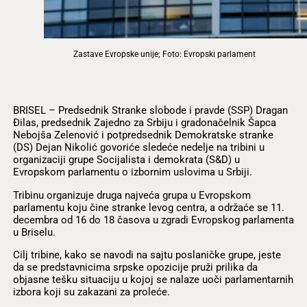
Zastave Evropske unije; Foto: Evropski parlament
BRISEL – Predsednik Stranke slobode i pravde (SSP) Dragan
Đilas, predsednik Zajedno za Srbiju i gradonačelnik Šapca
Nebojša Zelenović i potpredsednik Demokratske stranke
(DS) Dejan Nikolić govoriće sledeće nedelje na tribini u
organizaciji grupe Socijalista i demokrata (S&D) u
Evropskom parlamentu o izbornim uslovima u Srbiji.
Tribinu organizuje druga najveća grupa u Evropskom
parlamentu koju čine stranke levog centra, a održaće se 11.
decembra od 16 do 18 časova u zgradi Evropskog parlamenta
u Briselu.
Cilj tribine, kako se navodi na sajtu poslaničke grupe, jeste
da se predstavnicima srpske opozicije pruži prilika da
objasne tešku situaciju u kojoj se nalaze uoči parlamentarnih
izbora koji su zakazani za proleće.