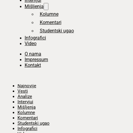
Intervjui
Mišljenja
Kolumne
Komentari
Studentski ugao
Infografici
Video
O nama
Impressum
Kontakt
Početna
Najnovije
Vesti
Analize
Intervjui
Mišljenja
Kolumne
Komentari
Studentski ugao
Infografici