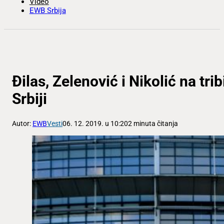
Video
EWB Srbija
Đilas, Zelenović i Nikolić na tri
Srbiji
Autor:
EWB
Vesti
06. 12. 2019. u 10:20
2 minuta čitanja