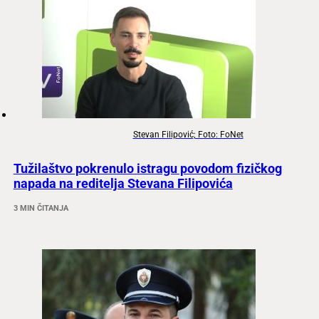
Stevan Filipović; Foto: FoNet
Tužilaštvo pokrenulo istragu povodom fizičkog
napada na reditelja Stevana Filipovića
3 MIN ČITANJA