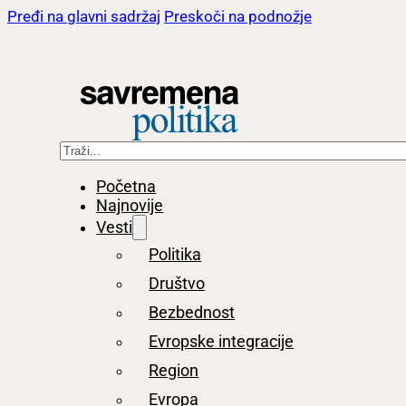
Pređi na glavni sadržaj
Preskoči na podnožje
Pretraga
Početna
Najnovije
Vesti
Politika
Društvo
Bezbednost
Evropske integracije
Region
Evropa