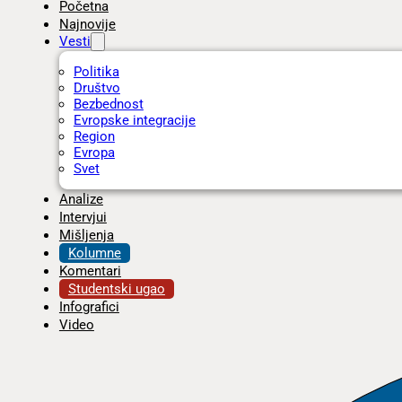
Početna
Najnovije
Vesti
Politika
Društvo
Bezbednost
Evropske integracije
Region
Evropa
Svet
Analize
Intervjui
Mišljenja
Kolumne
Komentari
Studentski ugao
Infografici
Video