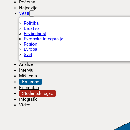
Početna
Najnovije
Vesti
Politika
Društvo
Bezbednost
Evropske integracije
Region
Evropa
Svet
Analize
Intervjui
Mišljenja
Kolumne
Komentari
Studentski ugao
Infografici
Video