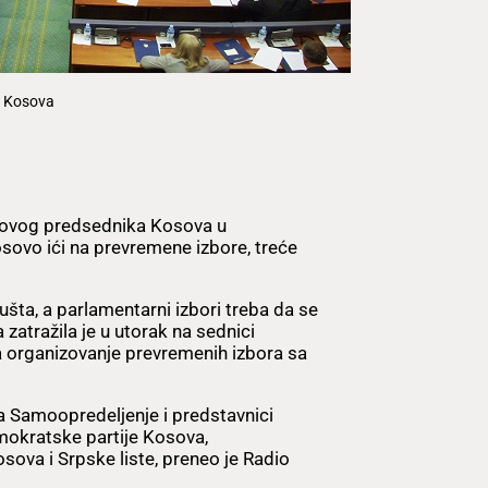
a Kosova
novog predsednika Kosova u
sovo ići na prevremene izbore, treće
šta, a parlamentarni izbori treba da se
zatražila je u utorak na sednici
a organizovanje prevremenih izbora sa
a Samoopredeljenje i predstavnici
emokratske partije Kosova,
ova i Srpske liste, preneo je Radio