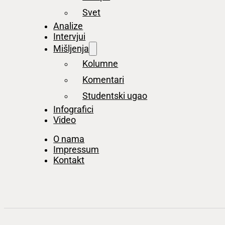
Svet
Analize
Intervjui
Mišljenja
Kolumne
Komentari
Studentski ugao
Infografici
Video
O nama
Impressum
Kontakt