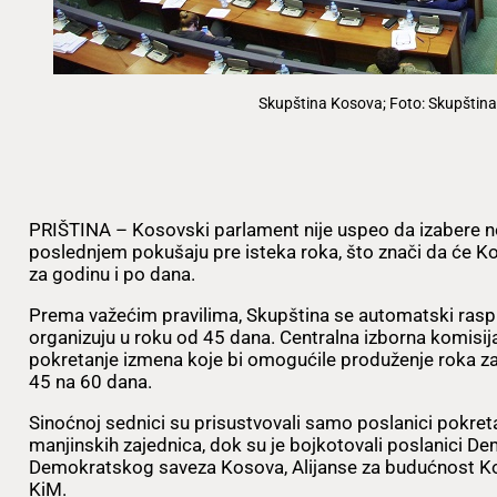
Skupština Kosova; Foto: Skupštin
PRIŠTINA – Kosovski parlament nije uspeo da izabere 
poslednjem pokušaju pre isteka roka, što znači da će Ko
za godinu i po dana.
Prema važećim pravilima, Skupština se automatski raspu
organizuju u roku od 45 dana. Centralna izborna komisija 
pokretanje izmena koje bi omogućile produženje roka z
45 na 60 dana.
Sinoćnoj sednici su prisustvovali samo poslanici pokret
manjinskih zajednica, dok su je bojkotovali poslanici D
Demokratskog saveza Kosova, Alijanse za budućnost Kos
KiM.