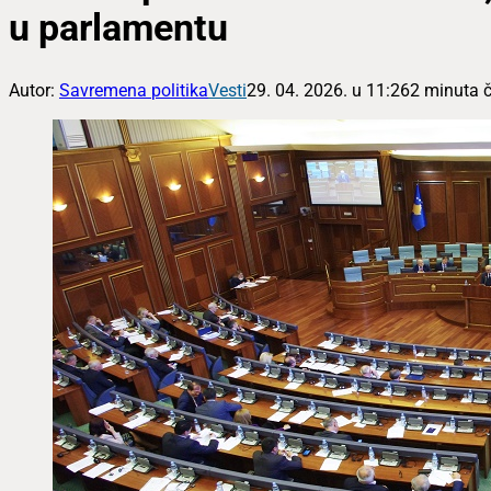
u parlamentu
Autor:
Savremena politika
Vesti
29. 04. 2026. u 11:26
2 minuta č