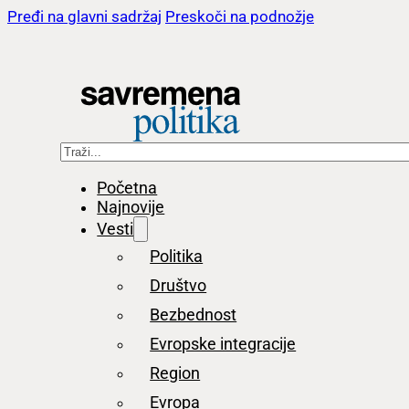
Pređi na glavni sadržaj
Preskoči na podnožje
Pretraga
Početna
Najnovije
Vesti
Politika
Društvo
Bezbednost
Evropske integracije
Region
Evropa