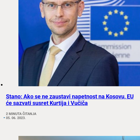
Stano: Ako se ne zaustavi napetnost na Kosovu, EU
će sazvati susret Kurtija i Vučiča
2 MINUTA ČITANJA
05. 06. 2023.