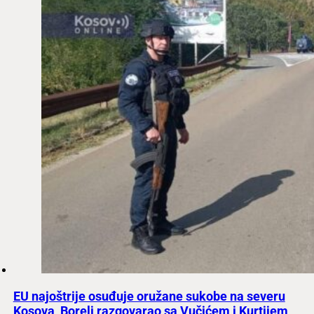
EU najoštrije osuđuje oružane sukobe na severu
Kosova, Borelj razgovarao sa Vučićem i Kurtijem