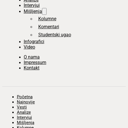
Intervjui
Mišljenja
Kolumne
Komentari
Studentski ugao
Infografici
Video
O nama
Impressum
Kontakt
Početna
Najnovije
Vesti
Analize
Intervjui
Mišljenja
Kolumne