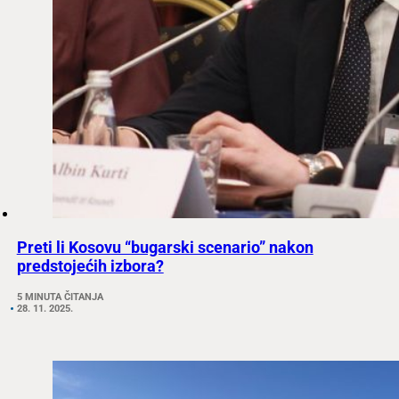
Preti li Kosovu “bugarski scenario” nakon
predstojećih izbora?
5 MINUTA ČITANJA
28. 11. 2025.