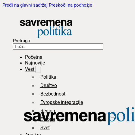
Pređi na glavni sadržaj
Preskoči na podnožje
Pretraga
Početna
Najnovije
Vesti
Politika
Društvo
Bezbednost
Evropske integracije
Region
Evropa
Svet
Analize