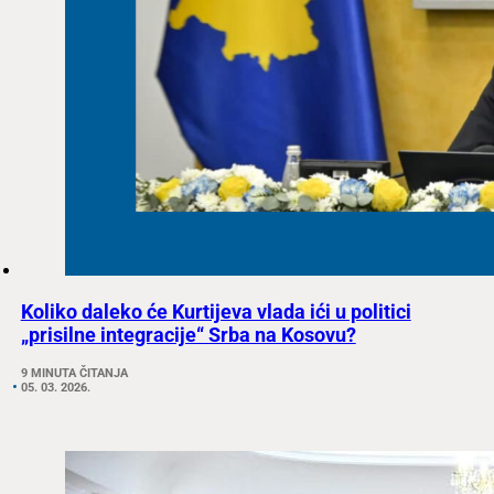
Koliko daleko će Kurtijeva vlada ići u politici
„prisilne integracije“ Srba na Kosovu?
9 MINUTA ČITANJA
05. 03. 2026.