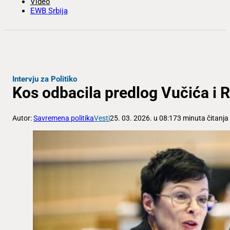
Video
EWB Srbija
Intervju za Politiko
Kos odbacila predlog Vučića i R
Autor:
Savremena politika
Vesti
25. 03. 2026. u 08:17
3 minuta čitanja