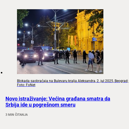
Blokada saobraćaja na Bulevaru kralja Aleksandra, 2. jul 2025, Beograd;
Foto: FoNet
Novo istraživanje: Većina građana smatra da
Srbija ide u pogrešnom smeru
3 MIN ČITANJA