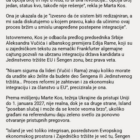
jedan, status kvo, takođe nije rešenje”, rekla je Marta Kos.
Ona je ukazala da je “izvesno da će sistem biti redizajniran, a
mi sada diskutujemo u kojem pravcu, kako da učinimo ovaj
proces bržim u smislu unapređene postepene integracije”.
Istovremeno, Kos je odbacila predlog predsednika Srbije
Aleksandra Vučića i albanskog premijera Edija Rame, koji su
u zajedničkom tekstu za nemački Frankfurter algemajne
cajtung pozvali na ubrzanu integraciju država kandidata u
Jedinstveno tržište EU i Šengen zonu, bez prava veta.
“Nisam sigurna da lideri (Vučić i Rama) znaju koliko morate
da uradite ako želite da budete deo Šengena ili Jedinstvenog
tržišta… Proces reformi je zahtevan i za ekonomsku
integraciju i za članstvo u EU”, precizirala je ona.
Prema mišljenju Marte Kos, težnja Ukrajine da pristupi Uniji
do 1. januara 2027, nije realna, dok je sa druge strane, Island
“poseban slučaj i može da se kreće veoma brzo”, ukoliko
građani na referendumu daju zeleno svetlo za ponovno
otvaranje pristupnih pregovora.
“Island je već toliko integrisan, posredstvom Evropskog
ekonomskog prostora i Zajedničko tržište je već tu, Šengen