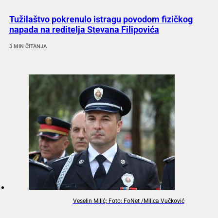
Tužilaštvo pokrenulo istragu povodom fizičkog
napada na reditelja Stevana Filipovića
3 MIN ČITANJA
Veselin Milić; Foto: FoNet /Milica Vučković