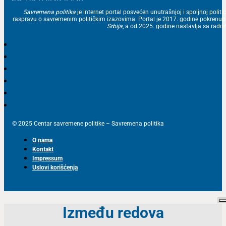
Savremena politika
je internet portal posvećen unutrašnjoj i spoljnoj politic
raspravu o savremenim političkim izazovima. Portal je 2017. godine pokrenu
Srbija
, a od 2025. godine nastavlja sa ra
© 2025 Centar savremene politike – Savremena politika
O nama
Kontakt
Impressum
Uslovi korišćenja
Između redova