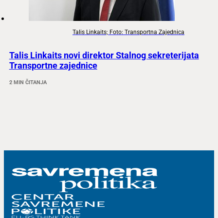
Talis Linkaits; Foto: Transportna Zajednica
Talis Linkaits novi direktor Stalnog sekreterijata
Transportne zajednice
2 MIN ČITANJA