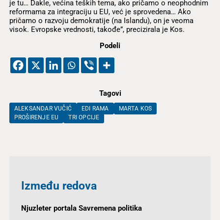
je tu… Dakle, većina teških tema, ako pričamo o neophodnim
reformama za integraciju u EU, već je sprovedena… Ako
pričamo o razvoju demokratije (na Islandu), on je veoma
visok. Evropske vrednosti, takođe”, precizirala je Kos.
Podeli
Tagovi
ALEKSANDAR VUČIĆ
EDI RAMA
MARTA KOS
PROŠIRENJE EU
TRI OPCIJE
Između redova
Njuzleter portala Savremena politika