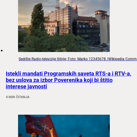
Sedište Radio-televizije Srbije; Foto: Marko 12345678 /WIkipedia Com
Istekli mandati Programskih saveta RTS-a i RTV-a,
bez uslova za izbor Poverenika koji bi štitio
interese javnosti
4 MIN ČITANJA