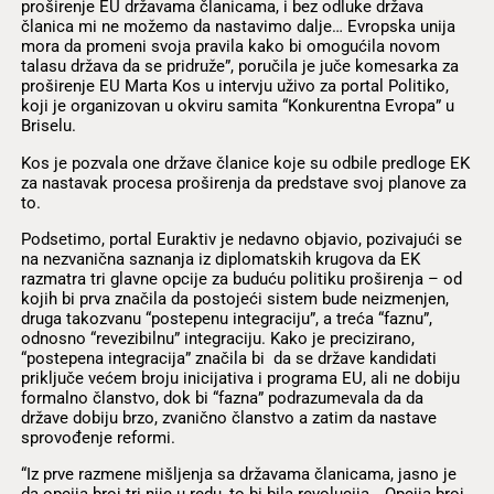
proširenje EU državama članicama, i bez odluke država
članica mi ne možemo da nastavimo dalje… Evropska unija
mora da promeni svoja pravila kako bi omogućila novom
talasu država da se pridruže”, poručila je juče komesarka za
proširenje EU Marta Kos u intervju uživo za portal Politiko,
koji je organizovan u okviru samita “Konkurentna Evropa” u
Briselu.
Kos je pozvala one države članice koje su odbile predloge EK
za nastavak procesa proširenja da predstave svoj planove za
to.
Podsetimo, portal Euraktiv je nedavno objavio, pozivajući se
na nezvanična saznanja iz diplomatskih krugova da EK
razmatra tri glavne opcije za buduću politiku proširenja – od
kojih bi prva značila da postojeći sistem bude neizmenjen,
druga takozvanu “postepenu integraciju”, a treća “faznu”,
odnosno “revezibilnu” integraciju. Kako je precizirano,
“postepena integracija” značila bi da se države kandidati
priključe većem broju inicijativa i programa EU, ali ne dobiju
formalno članstvo, dok bi “fazna” podrazumevala da da
države dobiju brzo, zvanično članstvo a zatim da nastave
sprovođenje reformi.
“Iz prve razmene mišljenja sa državama članicama, jasno je
da opcija broj tri nije u redu, to bi bila revolucija… Opcija broj