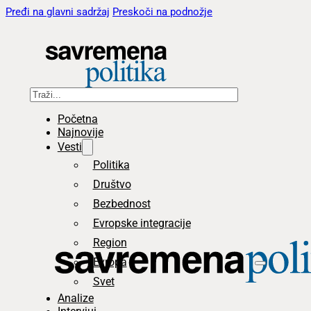
Pređi na glavni sadržaj
Preskoči na podnožje
Pretraga
Početna
Najnovije
Vesti
Politika
Društvo
Bezbednost
Evropske integracije
Region
Evropa
Svet
Analize