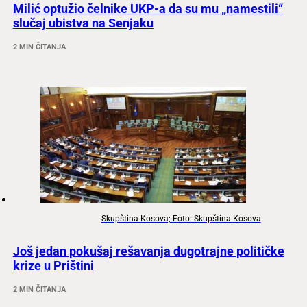
Milić optužio čelnike UKP-a da su mu „namestili“
slučaj ubistva na Senjaku
2 MIN ČITANJA
Skupština Kosova; Foto: Skupština Kosova
Još jedan pokušaj rešavanja dugotrajne političke
krize u Prištini
2 MIN ČITANJA