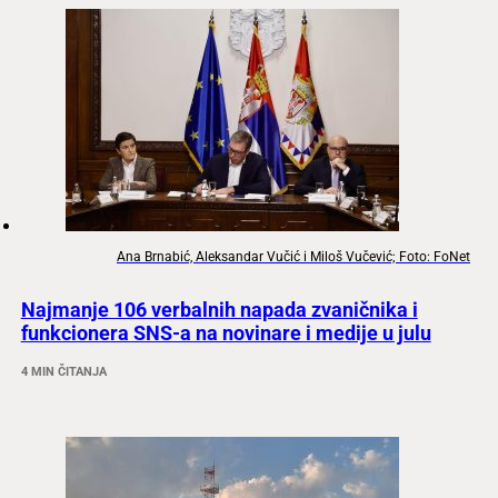
Ana Brnabić, Aleksandar Vučić i Miloš Vučević; Foto: FoNet
Najmanje 106 verbalnih napada zvaničnika i
funkcionera SNS-a na novinare i medije u julu
4 MIN ČITANJA