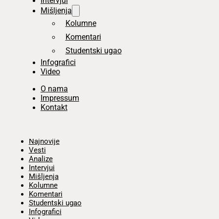
Intervjui
Mišljenja
Kolumne
Komentari
Studentski ugao
Infografici
Video
O nama
Impressum
Kontakt
Početna
Najnovije
Vesti
Analize
Intervjui
Mišljenja
Kolumne
Komentari
Studentski ugao
Infografici