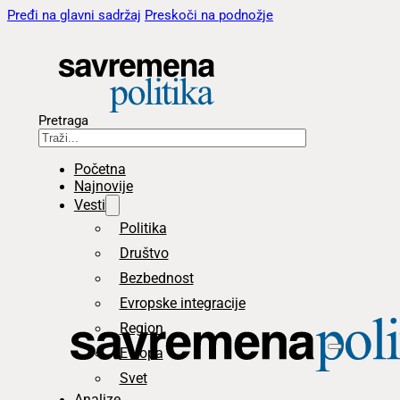
Pređi na glavni sadržaj
Preskoči na podnožje
Pretraga
Početna
Najnovije
Vesti
Politika
Društvo
Bezbednost
Evropske integracije
Region
Evropa
Svet
Analize