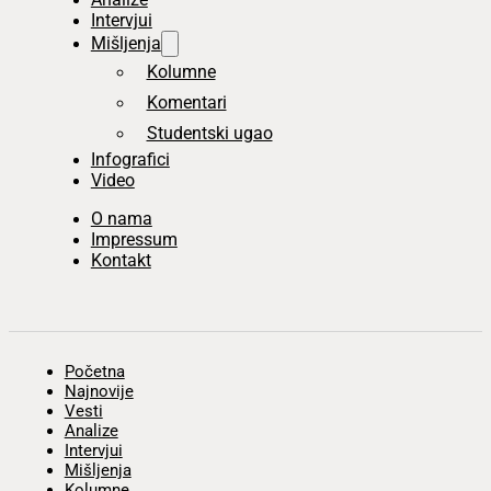
Intervjui
Mišljenja
Kolumne
Komentari
Studentski ugao
Infografici
Video
O nama
Impressum
Kontakt
Početna
Najnovije
Vesti
Analize
Intervjui
Mišljenja
Kolumne