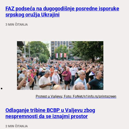
FAZ podseća na dugogodišnje posredne isporuke
srpskog oružja Ukrajini
3 MIN ČITANJA
Protest u Valjevu; Foto: FoNet/n1info.rs/printscreen
Odlaganje tribine BCBP u Valjevu zbog
nespremnosti da se iznajmi prostor
2 MIN ČITANJA