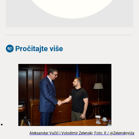
Pročitajte više
Aleksandar Vučić i Volodimir Zelenski; Foto: X / @ZelenskyyUa