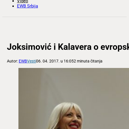
Video
EWB Srbija
Joksimović i Kalavera o evrops
Autor:
EWB
Vesti
06. 04. 2017. u 16:05
2 minuta čitanja