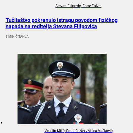
Stevan Filipović; Foto: FoNet
Tužilaštvo pokrenulo istragu povodom fizičkog
napada na reditelja Stevana Filipovića
3 MIN ČITANJA
Veselin Milić; Foto: FoNet /Milica Vučković