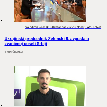
Volodimir Zelenski i Aleksandar Vučić u Odesi; Foto: FoNet
Ukrajinski predsednik Zelenski 8. avgusta u
zvaničnoj poseti Srbiji
1 MIN ČITANJA