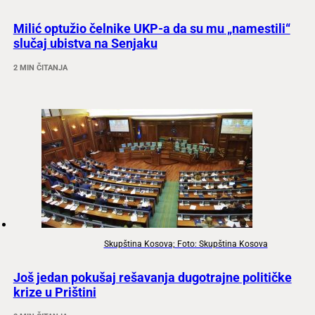
Milić optužio čelnike UKP-a da su mu „namestili“
slučaj ubistva na Senjaku
2 MIN ČITANJA
Skupština Kosova; Foto: Skupština Kosova
Još jedan pokušaj rešavanja dugotrajne političke
krize u Prištini