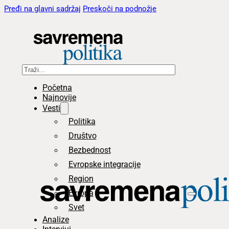
Pređi na glavni sadržaj
Preskoči na podnožje
Pretraga
Početna
Najnovije
Vesti
Politika
Društvo
Bezbednost
Evropske integracije
Region
Evropa
Svet
Analize