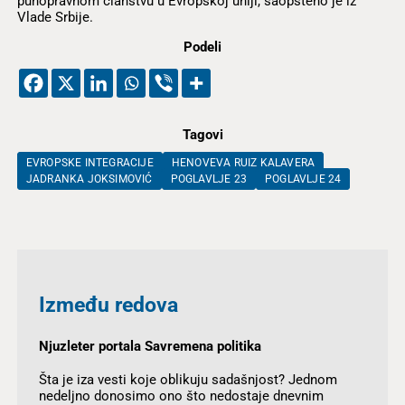
punopravnom članstvu u Evropskoj uniji, saopšteno je iz
Vlade Srbije.
Podeli
Tagovi
EVROPSKE INTEGRACIJE
HENOVEVA RUIZ KALAVERA
JADRANKA JOKSIMOVIĆ
POGLAVLJE 23
POGLAVLJE 24
Između redova
Njuzleter portala Savremena politika
Šta je iza vesti koje oblikuju sadašnjost? Jednom
nedeljno donosimo ono što nedostaje dnevnim