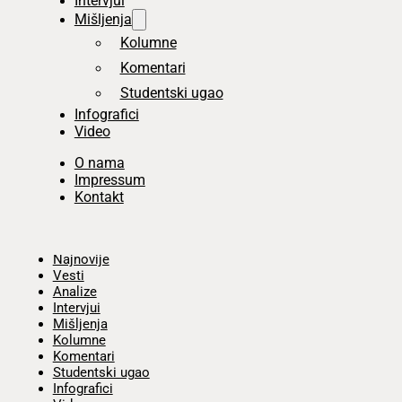
Intervjui
Mišljenja
Kolumne
Komentari
Studentski ugao
Infografici
Video
O nama
Impressum
Kontakt
Početna
Najnovije
Vesti
Analize
Intervjui
Mišljenja
Kolumne
Komentari
Studentski ugao
Infografici