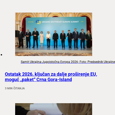
Samit Ukrajina-Jugoistočna Evropa 2026; Foto: Predsednik Ukrajine
Ostatak 2026. ključan za dalje proširenje EU,
moguć „paket“ Crna Gora-Island
3 MIN ČITANJA