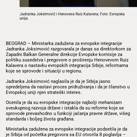
Jadranka Joksimović i Henoveva Ruiz Kalavera; Foto: Evropska
unija
BEOGRAD – Ministarka zadužena za evropske integracije
Jadranka Joksimović razgovarala je danas sa direktorkom za
Zapadni Balkan Generalne direkcije Evropske komisije za
politiku susedstva i pregovore o proširenju Henovevom Ruiz
Kalavera o nastavku evropskih integracija Srbije, reformama
koje se sprovode i situaciji u regionu.
Jadranka Joksimović naglasila je da je Srbija jasno
opredeljena da nastavi proces pridruživanja i da je članstvo u
Evropskoj uniji njen strateški interes.
Ocenila je da su evropske integracije najbolji mehanizam
sveukupnog razvoja države i istakla da su reforme koje se
sprovode prevashodno u funkciji jačanja pravne države, višeg
standarda i boljeg života građana.
Ministarka zadužena za evropske integracije podsetila je da
je Srbija od početka pregovora sa EU otvorila 8 poglavlja –