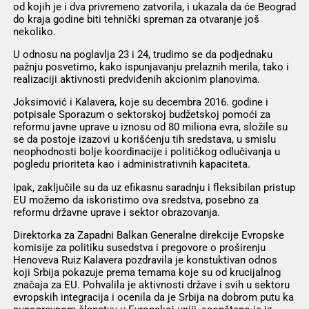
od kojih je i dva privremeno zatvorila, i ukazala da će Beograd
do kraja godine biti tehnički spreman za otvaranje još
nekoliko.
U odnosu na poglavlja 23 i 24, trudimo se da podjednaku
pažnju posvetimo, kako ispunjavanju prelaznih merila, tako i
realizaciji aktivnosti predviđenih akcionim planovima.
Joksimović i Kalavera, koje su decembra 2016. godine i
potpisale Sporazum o sektorskoj budžetskoj pomoći za
reformu javne uprave u iznosu od 80 miliona evra, složile su
se da postoje izazovi u korišćenju tih sredstava, u smislu
neophodnosti bolje koordinacije i političkog odlučivanja u
pogledu prioriteta kao i administrativnih kapaciteta.
Ipak, zaključile su da uz efikasnu saradnju i fleksibilan pristup
EU možemo da iskoristimo ova sredstva, posebno za
reformu državne uprave i sektor obrazovanja.
Direktorka za Zapadni Balkan Generalne direkcije Evropske
komisije za politiku susedstva i pregovore o proširenju
Henoveva Ruiz Kalavera pozdravila je konstuktivan odnos
koji Srbija pokazuje prema temama koje su od krucijalnog
značaja za EU. Pohvalila je aktivnosti države i svih u sektoru
evropskih integracija i ocenila da je Srbija na dobrom putu ka