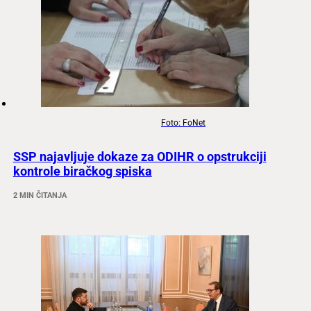
Foto: FoNet
SSP najavljuje dokaze za ODIHR o opstrukciji
kontrole biračkog spiska
2 MIN ČITANJA