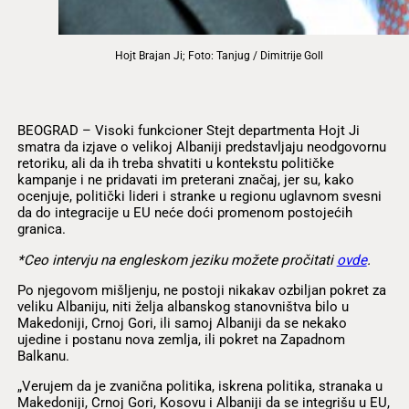
Hojt Brajan Ji; Foto: Tanjug / Dimitrije Goll
BEOGRAD – Visoki funkcioner Stejt departmenta Hojt Ji
smatra da izjave o velikoj Albaniji predstavljaju neodgovornu
retoriku, ali da ih treba shvatiti u kontekstu političke
kampanje i ne pridavati im preterani značaj, jer su, kako
ocenjuje, politički lideri i stranke u regionu uglavnom svesni
da do integracije u EU neće doći promenom postojećih
granica.
*Ceo intervju na engleskom jeziku možete pročitati
ovde
.
Po njegovom mišljenju, ne postoji nikakav ozbiljan pokret za
veliku Albaniju, niti želja albanskog stanovništva bilo u
Makedoniji, Crnoj Gori, ili samoj Albaniji da se nekako
ujedine i postanu nova zemlja, ili pokret na Zapadnom
Balkanu.
„Verujem da je zvanična politika, iskrena politika, stranaka u
Makedoniji, Crnoj Gori, Kosovu i Albaniji da se integrišu u EU,