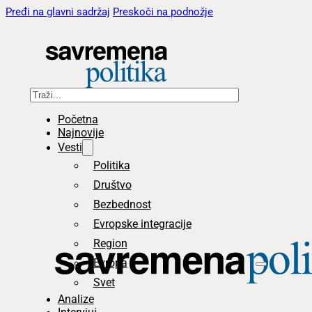
Pređi na glavni sadržaj
Preskoči na podnožje
Pretraga
Početna
Najnovije
Vesti
Politika
Društvo
Bezbednost
Evropske integracije
Region
Evropa
Svet
Analize