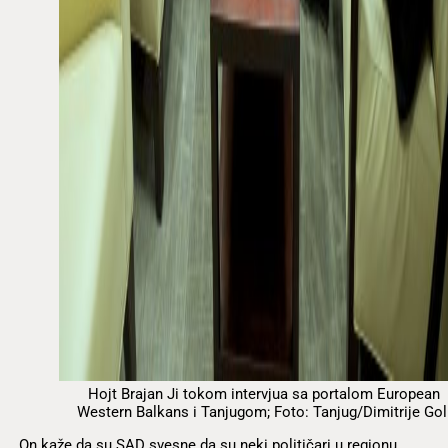
Hojt Brajan Ji tokom intervjua sa portalom European
Western Balkans i Tanjugom; Foto: Tanjug/Dimitrije Gol
On kaže da su SAD svesne da su neki političari u regionu