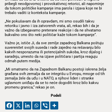
pribegli neodgovornoj i provokativnoj retorici, ali napominje
da tokom političke kampanje ima parola i izjava koje ne bi
trebalo vaditi iz konteksta kampanje.
„Ne pokušavam da ih opravdam, mi smo osudili takvu
retoriku i javno i iza zatvorenih vrata, ali, rekao bih i da je
važno da izbegavamo preterane reakcije i da ne shvatamo
bukvalno ono što neki političar kaže tokom kampanje“.
Važno je, ističe Ji, da sve zemlje zapadnog Balkana poštuju
suverenitet svojih suseda i rade zajedno na rešavanju bilo
kakvih nesporazuma ili potencijalnih sukoba, kroz dijalog i
saradnju, umesto da na izjave političara i partija reaguju
odmah putem medija.
„Mi smatramo da na Zapadnom Balkanu postoji iskrena želja
građana svih zemalja da se integrišu u Evropu, mnoge od tih
zemalja žele da uđu i u NATO, a njihovi lideri i stranke
uglavnom uviđaju da se to neće dogoditi kroz bilo kakvu
promenu granica,“ rekao je on.
Podeli