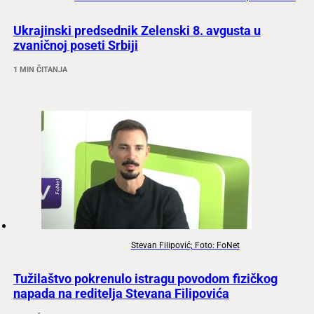
Ukrajinski predsednik Zelenski 8. avgusta u
zvaničnoj poseti Srbiji
1 MIN ČITANJA
Stevan Filipović; Foto: FoNet
Tužilaštvo pokrenulo istragu povodom fizičkog
napada na reditelja Stevana Filipovića