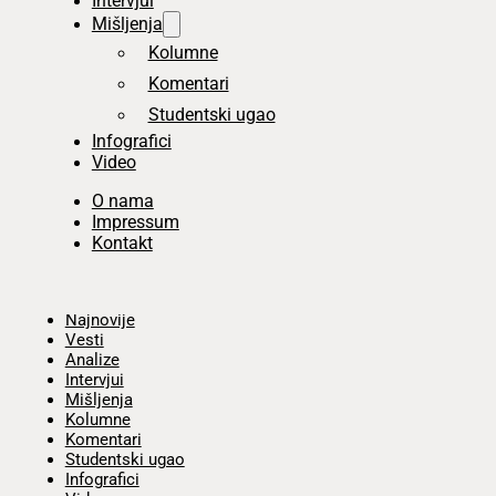
Intervjui
Mišljenja
Kolumne
Komentari
Studentski ugao
Infografici
Video
O nama
Impressum
Kontakt
Početna
Najnovije
Vesti
Analize
Intervjui
Mišljenja
Kolumne
Komentari
Studentski ugao
Infografici