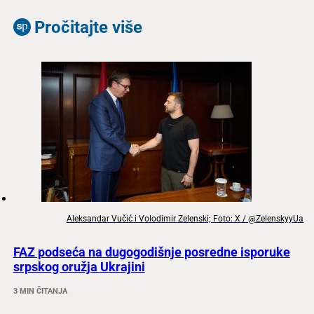
Pročitajte više
Aleksandar Vučić i Volodimir Zelenski; Foto: X / @ZelenskyyUa
FAZ podseća na dugogodišnje posredne isporuke
srpskog oružja Ukrajini
3 MIN ČITANJA