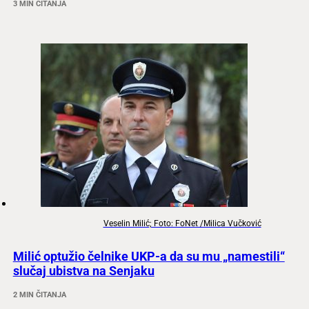
3 MIN ČITANJA
Veselin Milić; Foto: FoNet /Milica Vučković
Milić optužio čelnike UKP-a da su mu „namestili“
slučaj ubistva na Senjaku
2 MIN ČITANJA