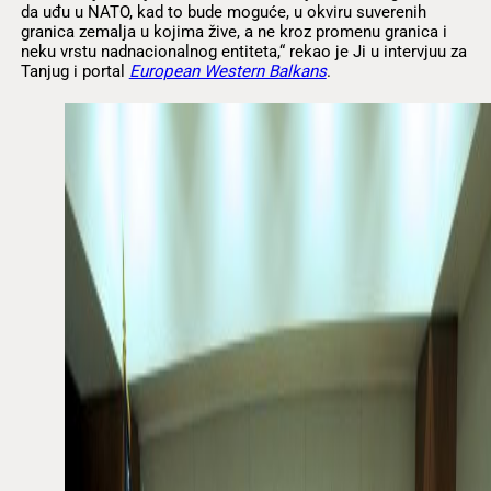
da uđu u NATO, kad to bude moguće, u okviru suverenih
granica zemalja u kojima žive, a ne kroz promenu granica i
neku vrstu nadnacionalnog entiteta,“ rekao je Ji u intervjuu za
Tanjug i portal
European Western Balkans
.