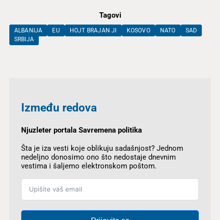
Tagovi
ALBANIJA
EU
HOJT BRAJAN JI
KOSOVO
NATO
SAD
SRBIJA
Između redova
Njuzleter portala Savremena politika
Šta je iza vesti koje oblikuju sadašnjost? Jednom
nedeljno donosimo ono što nedostaje dnevnim
vestima i šaljemo elektronskom poštom.