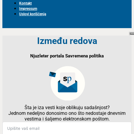
Kontakt
Impressum
Uslovi korišćenja
Između redova
Njuzleter portala Savremena politika
Šta je iza vesti koje oblikuju sadašnjost?
Jednom nedeljno donosimo ono što nedostaje dnevnim
vestima i šaljemo elektronskom poštom.