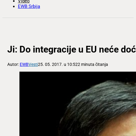
Video
EWB Srbija
Ji: Do integracije u EU neće d
Autor:
EWB
Vesti
25. 05. 2017. u 10:52
2 minuta čitanja