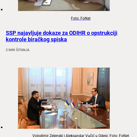
Foto: FoNet
SSP najavljuje dokaze za ODIHR o opstrukciji
kontrole biračkog spiska
2 MIN ČITANJA
Volodimir Zelenski i Aleksandar Vučić u Odesi; Foto: FoNet