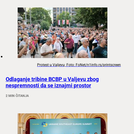
Protest u Valjevu; Foto: FoNet/n1info.rs/printscreen
Odlaganje tribine BCBP u Valjevu zbog
nespremnosti da se iznajmi prostor
2 MIN ČITANJA