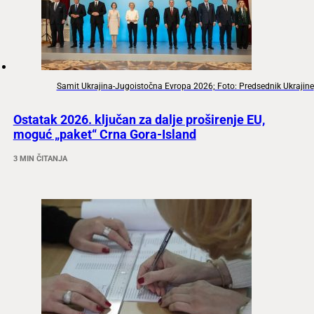
Samit Ukrajina-Jugoistočna Evropa 2026; Foto: Predsednik Ukrajine
Ostatak 2026. ključan za dalje proširenje EU,
moguć „paket“ Crna Gora-Island
3 MIN ČITANJA