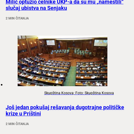
Milić optužio čelnike UKP-a da su mu „namestili“
slučaj ubistva na Senjaku
2 MIN ČITANJA
Skupština Kosova; Foto: Skupština Kosova
Još jedan pokušaj rešavanja dugotrajne političke
krize u Prištini
2 MIN ČITANJA