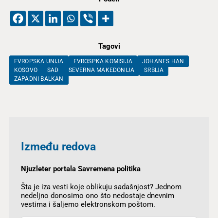
Tagovi
EVROPSKA UNIJA
EVROSPKA KOMISIJA
JOHANES HAN
KOSOVO
SAD
SEVERNA MAKEDONIJA
SRBIJA
ZAPADNI BALKAN
Između redova
Njuzleter portala Savremena politika
Šta je iza vesti koje oblikuju sadašnjost? Jednom
nedeljno donosimo ono što nedostaje dnevnim
vestima i šaljemo elektronskom poštom.