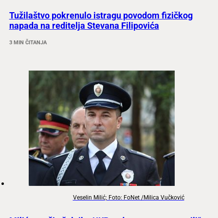
Tužilaštvo pokrenulo istragu povodom fizičkog
napada na reditelja Stevana Filipovića
3 MIN ČITANJA
Veselin Milić; Foto: FoNet /Milica Vučković