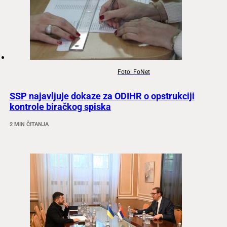
Foto: FoNet
SSP najavljuje dokaze za ODIHR o opstrukciji
kontrole biračkog spiska
2 MIN ČITANJA