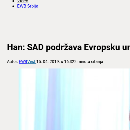
Video
EWB Srbija
Han: SAD podržava Evropsku u
Autor:
EWB
Vesti
15. 04. 2019. u 16:32
2 minuta čitanja