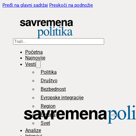
Pređi na glavni sadržaj
Preskoči na podnožje
Pretraga
Početna
Najnovije
Vesti
Politika
Društvo
Bezbednost
Evropske integracije
Region
Evropa
Svet
Analize