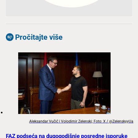
Pročitajte više
Aleksandar Vučić i Volodimir Zelenski; Foto: X / @ZelenskyyUa
FAZ podseća na dugogodišnje posredne isporuke