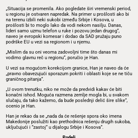
„Situacija se promenila. Ako pogledate širi vremenski period,
u regionu je ostvaren napredak. Na primer u prošlosti ako bi
na terenu izbili neki sukobi između Srbije i Kosova, u
prošlosti bi to moglo lako da vodi nekom nasilju. Danas,
lideri samo uzmu telefon u ruke i pozovu jedan drugog“,
naveo je evropski komesar i dodao da SAD pružaju puno
podrške EU u vezi sa regionom i u njemu.
„Mislim da su oni veoma zadovoljni time što danas mi
vodimo glavnu reč u regionu“, poručio je Han.
U vezi sa mogućom korekcijom granice, Han je naveo da će
„pravno obavezujući sporazum pokriti i oblasti koje se ne tiču
graničnog pitanja“.
„U ovom trenutku, niko ne može da predvidi kakav će biti
konačni ishod. Moguća razmena zemlje mogla bi, u svakom
slučaju, da tako kažemo, da bude poslednji delić šire slike“,
ocenio je Han.
Han je rekao da se „nada da će rešenje spora oko imena
Makedonije poslužiti kao prethodnica rešenju drugih sukoba,
uključujući i “zastoj“ u dijalogu Srbije i Kosova“.
Podeli