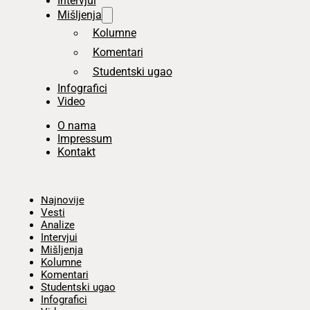
Intervjui
Mišljenja
Kolumne
Komentari
Studentski ugao
Infografici
Video
O nama
Impressum
Kontakt
Početna
Najnovije
Vesti
Analize
Intervjui
Mišljenja
Kolumne
Komentari
Studentski ugao
Infografici