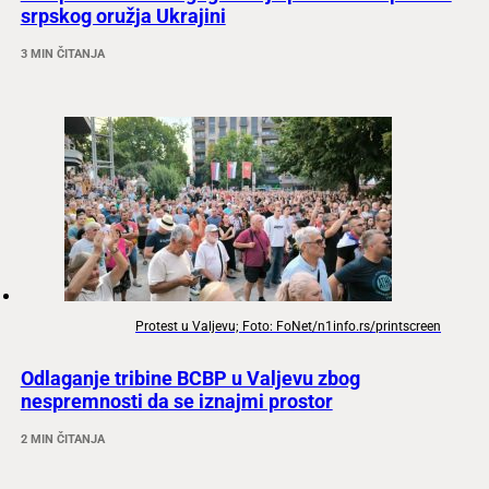
srpskog oružja Ukrajini
3 MIN ČITANJA
Protest u Valjevu; Foto: FoNet/n1info.rs/printscreen
Odlaganje tribine BCBP u Valjevu zbog
nespremnosti da se iznajmi prostor
2 MIN ČITANJA