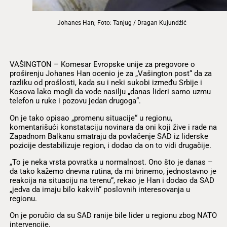
Johanes Han; Foto: Tanjug / Dragan Kujundžić
VAŠINGTON – Komesar Evropske unije za pregovore o
proširenju Johanes Han ocenio je za „Vašington post“ da za
razliku od prošlosti, kada su i neki sukobi između Srbije i
Kosova lako mogli da vode nasilju „danas lideri samo uzmu
telefon u ruke i pozovu jedan drugoga“.
On je tako opisao „promenu situacije“ u regionu,
komentarišući konstataciju novinara da oni koji žive i rade na
Zapadnom Balkanu smatraju da povlačenje SAD iz liderske
pozicije destabilizuje region, i dodao da on to vidi drugačije.
„To je neka vrsta povratka u normalnost. Ono što je danas –
da tako kažemo dnevna rutina, da mi brinemo, jednostavno je
reakcija na situaciju na terenu“, rekao je Han i dodao da SAD
„jedva da imaju bilo kakvih“ poslovnih interesovanja u
regionu.
On je poručio da su SAD ranije bile lider u regionu zbog NATO
intervencije.