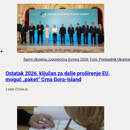
Samit Ukrajina-Jugoistočna Evropa 2026; Foto: Predsednik Ukrajine
Ostatak 2026. ključan za dalje proširenje EU,
moguć „paket“ Crna Gora-Island
3 MIN ČITANJA