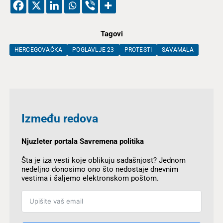
Tagovi
HERCEGOVAČKA
POGLAVLJE 23
PROTESTI
SAVAMALA
Između redova
Njuzleter portala Savremena politika
Šta je iza vesti koje oblikuju sadašnjost? Jednom
nedeljno donosimo ono što nedostaje dnevnim
vestima i šaljemo elektronskom poštom.