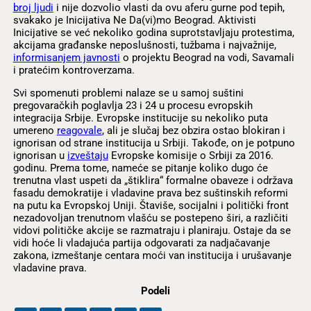
broj ljudi
i nije dozvolio vlasti da ovu aferu gurne pod tepih,
svakako je Inicijativa Ne Da(vi)mo Beograd. Aktivisti
Inicijative se već nekoliko godina suprotstavljaju protestima,
akcijama građanske neposlušnosti, tužbama i najvažnije,
informisanjem javnosti
o projektu Beograd na vodi, Savamali
i pratećim kontroverzama.
Svi spomenuti problemi nalaze se u samoj suštini
pregovaračkih poglavlja 23 i 24 u procesu evropskih
integracija Srbije. Evropske institucije su nekoliko puta
umereno
reagovale
, ali je slučaj bez obzira ostao blokiran i
ignorisan od strane institucija u Srbiji. Takođe, on je potpuno
ignorisan u
izveštaju
Evropske komisije o Srbiji za 2016.
godinu. Prema tome, nameće se pitanje koliko dugo će
trenutna vlast uspeti da „štiklira“ formalne obaveze i održava
fasadu demokratije i vladavine prava bez suštinskih reformi
na putu ka Evropskoj Uniji. Štaviše, socijalni i politički front
nezadovoljan trenutnom vlašću se postepeno širi, a različiti
vidovi političke akcije se razmatraju i planiraju. Ostaje da se
vidi hoće li vladajuća partija odgovarati za nadjačavanje
zakona, izmeštanje centara moći van institucija i urušavanje
vladavine prava.
Podeli