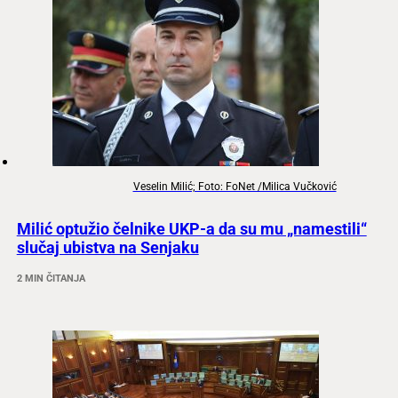
Veselin Milić; Foto: FoNet /Milica Vučković
Milić optužio čelnike UKP-a da su mu „namestili“
slučaj ubistva na Senjaku
2 MIN ČITANJA