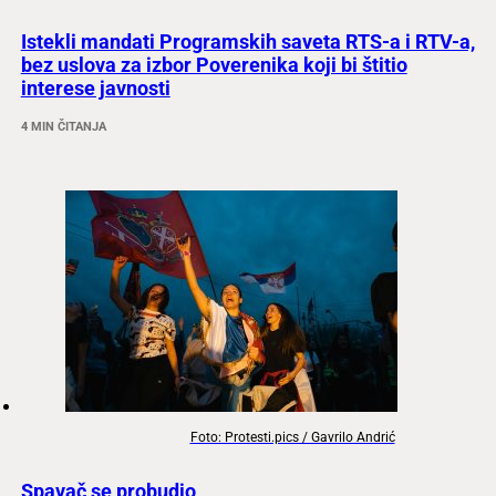
Istekli mandati Programskih saveta RTS-a i RTV-a,
bez uslova za izbor Poverenika koji bi štitio
interese javnosti
4 MIN ČITANJA
Foto: Protesti.pics / Gavrilo Andrić
Spavač se probudio