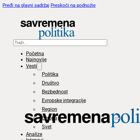
Pređi na glavni sadržaj
Preskoči na podnožje
Pretraga
Početna
Najnovije
Vesti
Politika
Društvo
Bezbednost
Evropske integracije
Region
Evropa
Svet
Analize