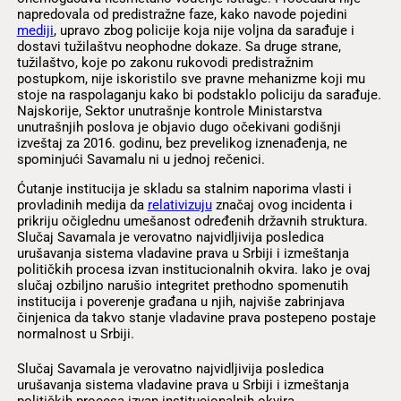
napredovala od predistražne faze, kako navode pojedini
mediji
, upravo zbog policije koja nije voljna da sarađuje i
dostavi tužilaštvu neophodne dokaze. Sa druge strane,
tužilaštvo, koje po zakonu rukovodi predistražnim
postupkom, nije iskoristilo sve pravne mehanizme koji mu
stoje na raspolaganju kako bi podstaklo policiju da sarađuje.
Najskorije, Sektor unutrašnje kontrole Ministarstva
unutrašnjih poslova je objavio dugo očekivani godišnji
izveštaj za 2016. godinu, bez prevelikog iznenađenja, ne
spominjući Savamalu ni u jednoj rečenici.
Ćutanje institucija je skladu sa stalnim naporima vlasti i
provladinih medija da
relativizuju
značaj ovog incidenta i
prikriju očiglednu umešanost određenih državnih struktura.
Slučaj Savamala je verovatno najvidljivija posledica
urušavanja sistema vladavine prava u Srbiji i izmeštanja
političkih procesa izvan institucionalnih okvira. Iako je ovaj
slučaj ozbiljno narušio integritet prethodno spomenutih
institucija i poverenje građana u njih, najviše zabrinjava
činjenica da takvo stanje vladavine prava postepeno postaje
normalnost u Srbiji.
Slučaj Savamala je verovatno najvidljivija posledica
urušavanja sistema vladavine prava u Srbiji i izmeštanja