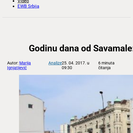
Video
EWB Srbija
Godinu dana od Savamale: 
Autor:
Marija
Analize
25. 04. 2017. u
6 minuta
Ignjatijević
09:30
čitanja