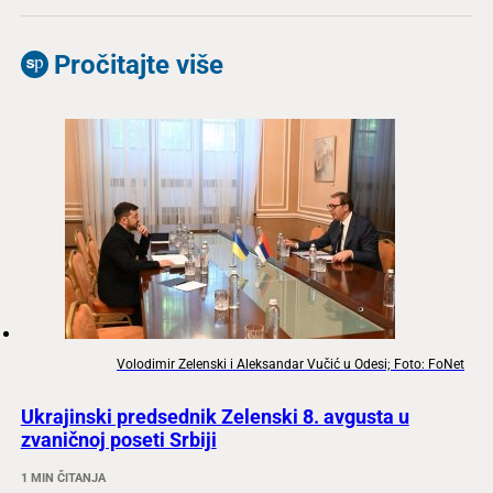
Pročitajte više
Volodimir Zelenski i Aleksandar Vučić u Odesi; Foto: FoNet
Ukrajinski predsednik Zelenski 8. avgusta u
zvaničnoj poseti Srbiji
1 MIN ČITANJA