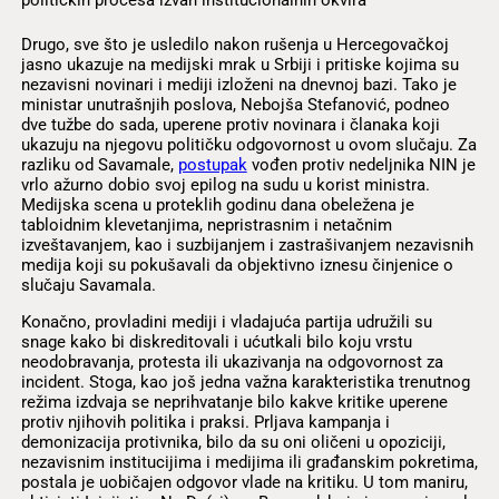
političkih procesa izvan institucionalnih okvira
Drugo, sve što je usledilo nakon rušenja u Hercegovačkoj
jasno ukazuje na medijski mrak u Srbiji i pritiske kojima su
nezavisni novinari i mediji izloženi na dnevnoj bazi. Tako je
ministar unutrašnjih poslova, Nebojša Stefanović, podneo
dve tužbe do sada, uperene protiv novinara i članaka koji
ukazuju na njegovu političku odgovornost u ovom slučaju. Za
razliku od Savamale,
postupak
vođen protiv nedeljnika NIN je
vrlo ažurno dobio svoj epilog na sudu u korist ministra.
Medijska scena u proteklih godinu dana obeležena je
tabloidnim klevetanjima, nepristrasnim i netačnim
izveštavanjem, kao i suzbijanjem i zastrašivanjem nezavisnih
medija koji su pokušavali da objektivno iznesu činjenice o
slučaju Savamala.
Konačno, provladini mediji i vladajuća partija udružili su
snage kako bi diskreditovali i ućutkali bilo koju vrstu
neodobravanja, protesta ili ukazivanja na odgovornost za
incident. Stoga, kao još jedna važna karakteristika trenutnog
režima izdvaja se neprihvatanje bilo kakve kritike uperene
protiv njihovih politika i praksi. Prljava kampanja i
demonizacija protivnika, bilo da su oni oličeni u opoziciji,
nezavisnim institucijima i medijima ili građanskim pokretima,
postala je uobičajen odgovor vlade na kritiku. U tom maniru,