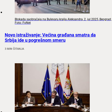
Blokada saobraćaja na Bulevaru kralja Aleksandra, 2. jul 2025, Beograd;
Foto: FoNet
Novo istraživanje: Većina građana smatra da
Srbija ide u pogrešnom smeru
3 MIN ČITANJA