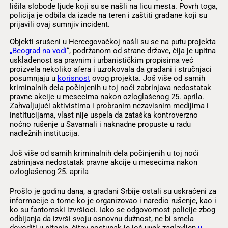
lišila slobode ljude koji su se našli na licu mesta. Povrh toga,
policija je odbila da izađe na teren i zaštiti građane koji su
prijavili ovaj sumnjiv incident.
Objekti srušeni u Hercegovačkoj našli su se na putu projekta
„Beograd na vodi
“, podržanom od strane države, čija je upitna
usklađenost sa pravnim i urbanističkim propisima već
proizvela nekoliko afera i uzrokovala da građani i stručnjaci
posumnjaju u
korisnost
ovog projekta. Još više od samih
kriminalnih dela počinjenih u toj noći zabrinjava nedostatak
pravne akcije u mesecima nakon ozloglašenog 25. aprila.
Zahvaljujući aktivistima i probranim nezavisnim medijima i
institucijama, vlast nije uspela da zataška kontroverzno
noćno rušenje u Savamali i naknadne propuste u radu
nadležnih institucija.
Još više od samih kriminalnih dela počinjenih u toj noći
zabrinjava nedostatak pravne akcije u mesecima nakon
ozloglašenog 25. aprila
Prošlo je godinu dana, a građani Srbije ostali su uskraćeni za
informacije o tome ko je organizovao i naredio rušenje, kao i
ko su fantomski izvršioci. Iako se odgovornost policije zbog
odbijanja da izvrši svoju osnovnu dužnost, ne bi smela