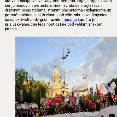
aktivisti Inicijative Ne Da(vi)mo Beograd, koja je organizovala
seriju masovnih protesta, u više navrata su proglašavani
državnim neprijateljima, stranim plaćenicima i izdajnicima uz
pomoć tabloida bliskih vlasti. Još više zabrinjava činjenica
da su aktivisti podvrgnuti raznim
merama
kao što je
prisluškivanje, čija legalnost ostaje pod velikim znakom
pitanja.