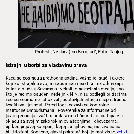
Protest „Ne da(vi)mo Beograd“; Foto: Tanjug
Istrajni u borbi za vladavinu prava
Kada se posmatra prethodna godina, važno je istaći i aktere
koji su istrajali u svojim naporima i insistirali na otkrivanju
istine o slučaju Savamala. Nekoliko nezavisnih medija, kao
što je recimo osuđeni nedeljnik NIN, nisu podlegli pritiscima,
već su neumorno istraživali, postavljali pitanja i nepristrasno
izveštavali javnost. Pored toga, nezavisne kontrolne
institucije Ombudsmana i Poverenika za informacije od
javnog značaja i zaštitu podataka o ličnosti su postupale u
skladu sa svojim zakonskim ovlašćenjima i obavezama,
uprkos prljavoj kampanji kojoj su njihovi najviši zvaničnici
bili izloženi. Konačno, glavni pokretač koji je motivisao
veliki