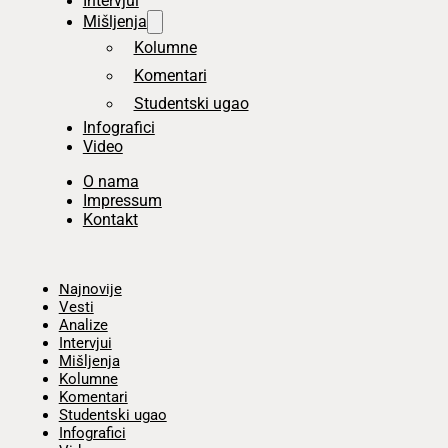
Intervjui
Mišljenja
Kolumne
Komentari
Studentski ugao
Infografici
Video
O nama
Impressum
Kontakt
Početna
Najnovije
Vesti
Analize
Intervjui
Mišljenja
Kolumne
Komentari
Studentski ugao
Infografici