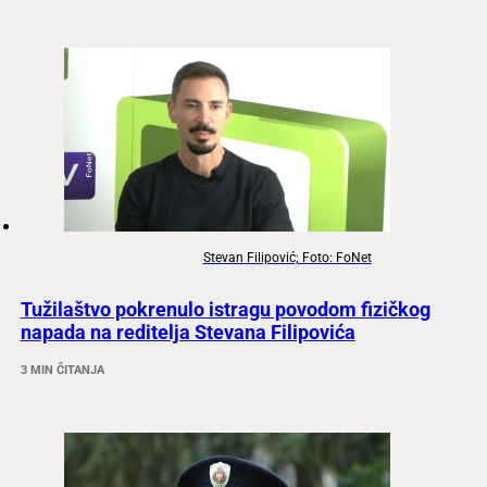
Stevan Filipović; Foto: FoNet
Tužilaštvo pokrenulo istragu povodom fizičkog
napada na reditelja Stevana Filipovića
3 MIN ČITANJA