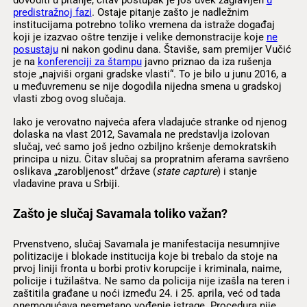
dovoditi u pitanje, čitav postupak je još uvek zaglavljen
u
predistražnoj fazi
. Ostaje pitanje zašto je nadležnim
institucijama potrebno toliko vremena da istraže događaj
koji je izazvao oštre tenzije i velike demonstracije koje
ne
posustaju
ni nakon godinu dana. Štaviše, sam premijer Vučić
je na
konferenciji za štampu
javno priznao da iza rušenja
stoje „najviši organi gradske vlasti“. To je bilo u junu 2016, a
u međuvremenu se nije dogodila nijedna smena u gradskoj
vlasti zbog ovog slučaja.
Iako je verovatno najveća afera vladajuće stranke od njenog
dolaska na vlast 2012, Savamala ne predstavlja izolovan
slučaj, već samo još jedno ozbiljno kršenje demokratskih
principa u nizu. Čitav slučaj sa propratnim aferama savršeno
oslikava „zarobljenost“ države (
state capture
) i stanje
vladavine prava u Srbiji.
Zašto je slučaj Savamala toliko važan?
Prvenstveno, slučaj Savamala je manifestacija nesumnjive
politizacije i blokade institucija koje bi trebalo da stoje na
prvoj liniji fronta u borbi protiv korupcije i kriminala, naime,
policije i tužilaštva. Ne samo da policija nije izašla na teren i
zaštitila građane u noći između 24. i 25. aprila, već od tada
onemogućava nesmetano vođenje istrage. Procedura nije