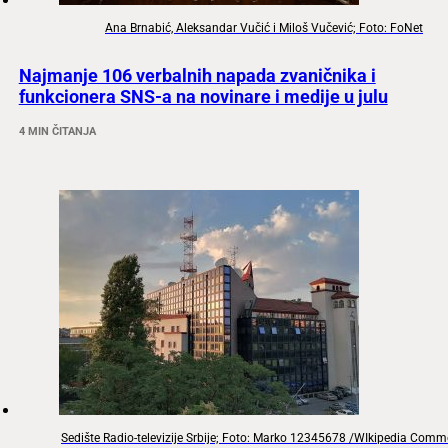
Ana Brnabić, Aleksandar Vučić i Miloš Vučević; Foto: FoNet
Najmanje 106 verbalnih napada zvaničnika i
funkcionera SNS-a na novinare i medije u julu
4 MIN ČITANJA
Sedište Radio-televizije Srbije; Foto: Marko 12345678 /WIkipedia Com