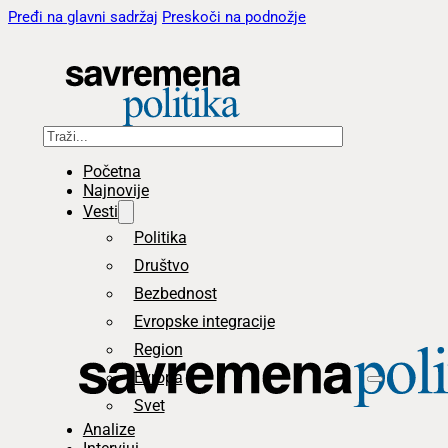
Pređi na glavni sadržaj
Preskoči na podnožje
Pretraga
Početna
Najnovije
Vesti
Politika
Društvo
Bezbednost
Evropske integracije
Region
Evropa
Svet
Analize