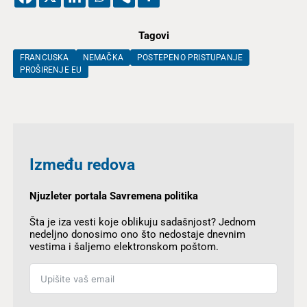
Tagovi
FRANCUSKA
NEMAČKA
POSTEPENO PRISTUPANJE
PROŠIRENJE EU
Između redova
Njuzleter portala Savremena politika
Šta je iza vesti koje oblikuju sadašnjost? Jednom
nedeljno donosimo ono što nedostaje dnevnim
vestima i šaljemo elektronskom poštom.