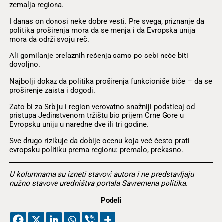
zemalja regiona.
I danas on donosi neke dobre vesti. Pre svega, priznanje da
politika proširenja mora da se menja i da Evropska unija
mora da održi svoju reč.
Ali gomilanje prelaznih rešenja samo po sebi neće biti
dovoljno.
Najbolji dokaz da politika proširenja funkcioniše biće – da se
proširenje zaista i dogodi.
Zato bi za Srbiju i region verovatno snažniji podsticaj od
pristupa Jedinstvenom tržištu bio prijem Crne Gore u
Evropsku uniju u naredne dve ili tri godine.
Sve drugo rizikuje da dobije ocenu koja već često prati
evropsku politiku prema regionu: premalo, prekasno.
U kolumnama su izneti stavovi autora i ne predstavljaju
nužno stavove uredništva portala Savremena politika
.
Podeli