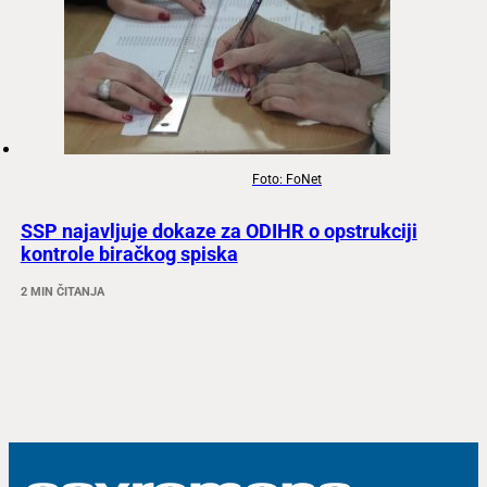
Foto: FoNet
SSP najavljuje dokaze za ODIHR o opstrukciji
kontrole biračkog spiska
2 MIN ČITANJA