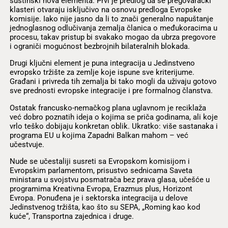
suštinski nova elementa. Prvi je predlog da se pregovarački
klasteri otvaraju isključivo na osnovu predloga Evropske
komisije. Iako nije jasno da li to znači generalno napuštanje
jednoglasnog odlučivanja zemalja članica o međukoracima u
procesu, takav pristup bi svakako mogao da ubrza pregovore
i ograniči mogućnost bezbrojnih bilateralnih blokada.
Drugi ključni element je puna integracija u Jedinstveno
evropsko tržište za zemlje koje ispune sve kriterijume.
Građani i privreda tih zemalja bi tako mogli da uživaju gotovo
sve prednosti evropske integracije i pre formalnog članstva.
Ostatak francusko-nemačkog plana uglavnom je reciklaža
već dobro poznatih ideja o kojima se priča godinama, ali koje
vrlo teško dobijaju konkretan oblik. Ukratko: više sastanaka i
programa EU u kojima Zapadni Balkan mahom – već
učestvuje.
Nude se učestaliji susreti sa Evropskom komisijom i
Evropskim parlamentom, prisustvo sednicama Saveta
ministara u svojstvu posmatrača bez prava glasa, učešće u
programima Kreativna Evropa, Erazmus plus, Horizont
Evropa. Ponuđena je i sektorska integracija u delove
Jedinstvenog tržišta, kao što su SEPA, „Roming kao kod
kuće“, Transportna zajednica i druge.