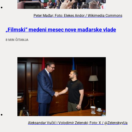
Peter Mađar; Foto: Elekes Andor / Wikimedia Commons
„Filmski“ medeni mesec nove mađarske vlade
8 MIN ČITANJA
Aleksandar Vučić i Volodimir Zelenski; Foto: X / @ZelenskyyUa