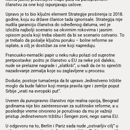
članstvu za one koji ispunjavaju uslove.
Upravo je to bio ključni element Strategije proširenja iz 2018.
godine, koju su države članice tada ignorisale. Strategija nije
nudila garanciju članstva do određenog datuma, već je
izložila najbolji scenario sa okvirnim rokovima i jasnim
opisom posla koji treba obaviti da bi se scenario ostvario. To
je trebalo da pošalje ključnu poruku – bolne reforme se
isplate, a cilj je dostižan za one koji napreduju.
Francusko-nemački papir u neku ruku polazi od suprotne
pretpostavke: pošto je članstvo u EU za neke još daleko,
nude se prelazne nagrade i „slatkiši“, u nadi da će to sprečiti
nazadovanje zemalja koje su zaglavljene u procesu.
Doduše, postoje tumačenja da bi upravo Jedinstveno tržište
moglo da bude faktor koji menja pravila igre i zemlje poput
Srbije „vrati na evropski put“.
Uveren da punopravno članstvo nije realna opcija, Beograd
godinama nije bio zainteresovan za suštinske reforme, a u
poslednje vreme otvoreno je poručivao da mu je važniji
pristup Jedinstvenom tržištu i Šengen zoni, nego sama EU.
U odgovoru na to, Berlin i Pariz sada nude „ostvarljiv cilj“ u