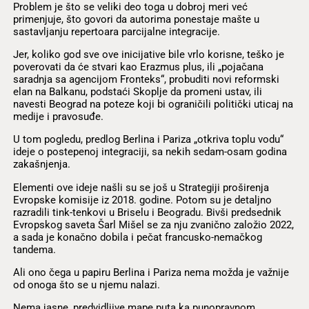
Problem je što se veliki deo toga u dobroj meri već
primenjuje, što govori da autorima ponestaje mašte u
sastavljanju repertoara parcijalne integracije.
Jer, koliko god sve ove inicijative bile vrlo korisne, teško je
poverovati da će stvari kao Erazmus plus, ili „pojačana
saradnja sa agencijom Fronteks“, probuditi novi reformski
elan na Balkanu, podstaći Skoplje da promeni ustav, ili
navesti Beograd na poteze koji bi ograničili politički uticaj na
medije i pravosuđe.
U tom pogledu, predlog Berlina i Pariza „otkriva toplu vodu“
ideje o postepenoj integraciji, sa nekih sedam-osam godina
zakašnjenja.
Elementi ove ideje našli su se još u Strategiji proširenja
Evropske komisije iz 2018. godine. Potom su je detaljno
razradili tink-tenkovi u Briselu i Beogradu. Bivši predsednik
Evropskog saveta Šarl Mišel se za nju zvanično založio 2022,
a sada je konačno dobila i pečat francusko-nemačkog
tandema.
Ali ono čega u papiru Berlina i Pariza nema možda je važnije
od onoga što se u njemu nalazi.
Nema jasne, predvidljive mape puta ka punopravnom