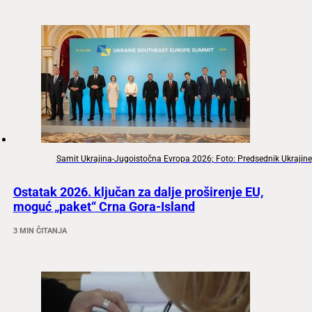
Samit Ukrajina-Jugoistočna Evropa 2026; Foto: Predsednik Ukrajine
Ostatak 2026. ključan za dalje proširenje EU,
moguć „paket“ Crna Gora-Island
3 MIN ČITANJA