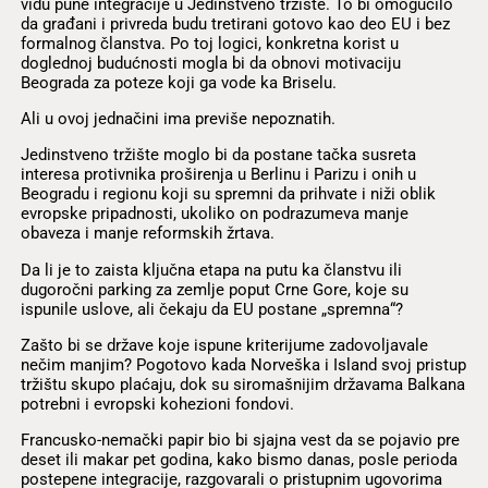
vidu pune integracije u Jedinstveno tržište. To bi omogućilo
da građani i privreda budu tretirani gotovo kao deo EU i bez
formalnog članstva. Po toj logici, konkretna korist u
doglednoj budućnosti mogla bi da obnovi motivaciju
Beograda za poteze koji ga vode ka Briselu.
Ali u ovoj jednačini ima previše nepoznatih.
Jedinstveno tržište moglo bi da postane tačka susreta
interesa protivnika proširenja u Berlinu i Parizu i onih u
Beogradu i regionu koji su spremni da prihvate i niži oblik
evropske pripadnosti, ukoliko on podrazumeva manje
obaveza i manje reformskih žrtava.
Da li je to zaista ključna etapa na putu ka članstvu ili
dugoročni parking za zemlje poput Crne Gore, koje su
ispunile uslove, ali čekaju da EU postane „spremna“?
Zašto bi se države koje ispune kriterijume zadovoljavale
nečim manjim? Pogotovo kada Norveška i Island svoj pristup
tržištu skupo plaćaju, dok su siromašnijim državama Balkana
potrebni i evropski kohezioni fondovi.
Francusko-nemački papir bio bi sjajna vest da se pojavio pre
deset ili makar pet godina, kako bismo danas, posle perioda
postepene integracije, razgovarali o pristupnim ugovorima