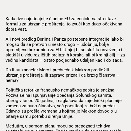
Kada dve najuticajnije članice EU zajednički na sto stave
formulu za ubrzanje proširenja, to zvuči kao dugo očekivana
dobra vest.
Ali novi predlog Berlina i Pariza postepene integracije lako bi
mogao da se pretvori u nešto drugo – udobniju, bolje
opremljenu čekaonicu za EU. U njoj bi se služila osveženja i
slatkiši u vidu različitih prelaznih koraka, ali bi krajnji cilj – za
većinu kandidata – ostao podjednako udaljen kao i do sada.
Da li su kancelar Merc i predsednik Makron predložili
ubrzanje proširenja, ili zapravo priznali da brzog članstva –
nema?
Politička retorika francusko-nemačkog papira je snažna.
Poziva se na ispunjavanje obećanja Solunskog samita,
starog više od 20 godina, i naglašava da zajednički plan nije
zamena za puno članstvo, već podsticaj za brži napredak.
Odavno su prošla vremena u kojima je Makron dovodio u
pitanje samu potrebu širenja Unije.
Međutim, u samom planu mogu se prepoznati tek dva