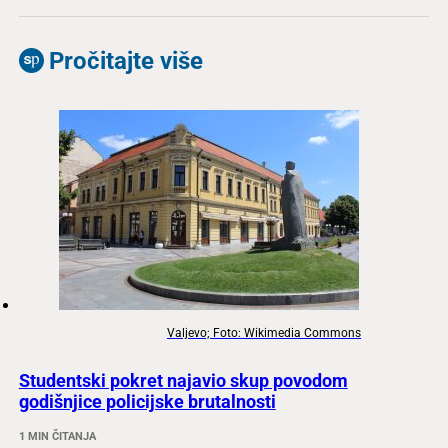
Pročitajte više
Valjevo; Foto: Wikimedia Commons
Studentski pokret najavio skup povodom
godišnjice policijske brutalnosti
1 MIN ČITANJA