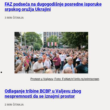
FAZ podseća na dugogodišnje posredne isporuke
srpskog oružja Ukrajini
3 MIN ČITANJA
Protest u Valjevu; Foto: FoNet/n1info.rs/printscreen
Odlaganje tribine BCBP u Valjevu zbog
nespremnosti da se iznajmi prostor
2 MIN ČITANJA