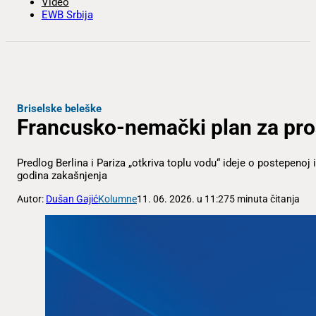
Video
EWB Srbija
Briselske beleške
Francusko-nemački plan za pro
Predlog Berlina i Pariza „otkriva toplu vodu“ ideje o postepenoj
godina zakašnjenja
Autor:
Dušan Gajić
Kolumne
11. 06. 2026. u 11:27
5 minuta čitanja