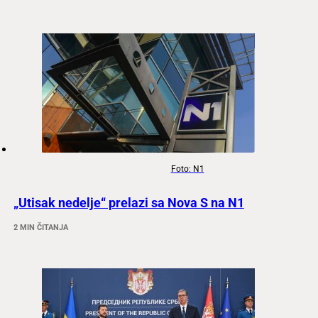
Foto: N1
„Utisak nedelje“ prelazi sa Nova S na N1
2 MIN ČITANJA