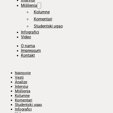
Intervjui
Mišljenja
Kolumne
Komentari
Studentski ugao
Infografici
Video
O nama
Impressum
Kontakt
Početna
Najnovije
Vesti
Analize
Intervjui
Mišljenja
Kolumne
Komentari
Studentski ugao
Infografici