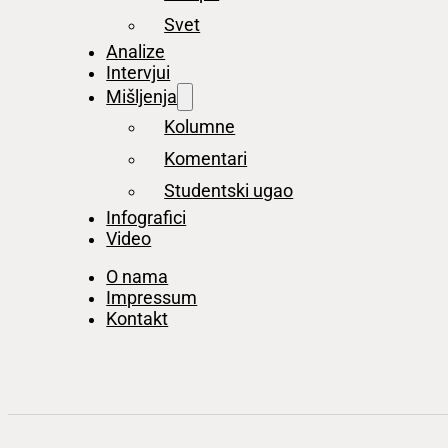
Svet
Analize
Intervjui
Mišljenja
Kolumne
Komentari
Studentski ugao
Infografici
Video
O nama
Impressum
Kontakt