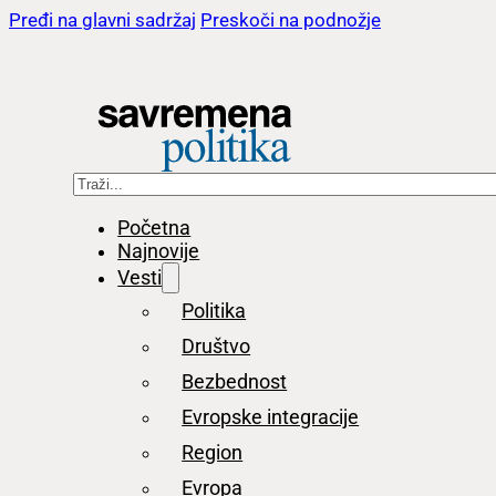
Pređi na glavni sadržaj
Preskoči na podnožje
Pretraga
Početna
Najnovije
Vesti
Politika
Društvo
Bezbednost
Evropske integracije
Region
Evropa