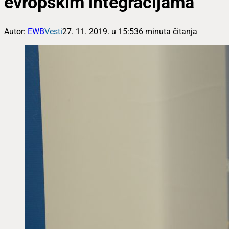
evropskim integracijama
Autor:
EWB
Vesti
27. 11. 2019. u 15:53
6 minuta čitanja