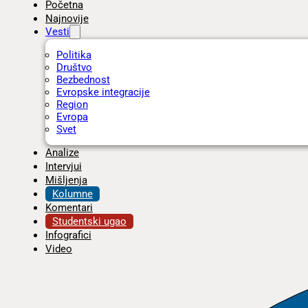
Početna
Najnovije
Vesti
Politika
Društvo
Bezbednost
Evropske integracije
Region
Evropa
Svet
Analize
Intervjui
Mišljenja
Kolumne
Komentari
Studentski ugao
Infografici
Video