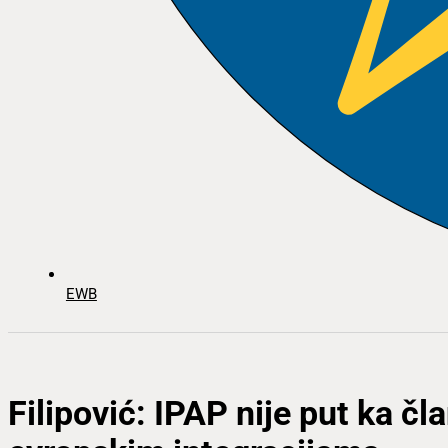
EWB
Filipović: IPAP nije put ka č