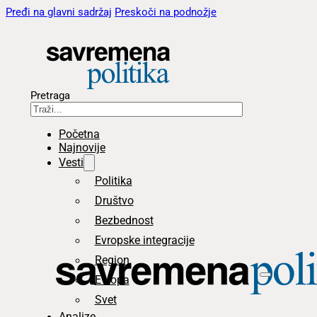
Pređi na glavni sadržaj
Preskoči na podnožje
Pretraga
Početna
Najnovije
Vesti
Politika
Društvo
Bezbednost
Evropske integracije
Region
Evropa
Svet
Analize