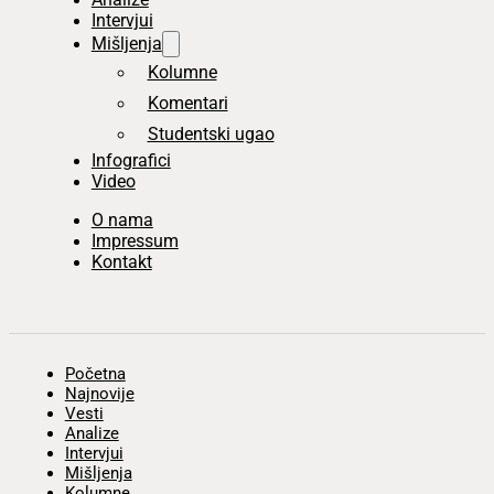
Intervjui
Mišljenja
Kolumne
Komentari
Studentski ugao
Infografici
Video
O nama
Impressum
Kontakt
Početna
Najnovije
Vesti
Analize
Intervjui
Mišljenja
Kolumne