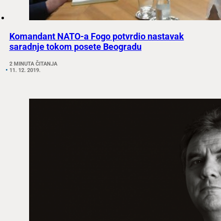
Komandant NATO-a Fogo potvrdio nastavak
saradnje tokom posete Beogradu
2 MINUTA ČITANJA
11. 12. 2019.