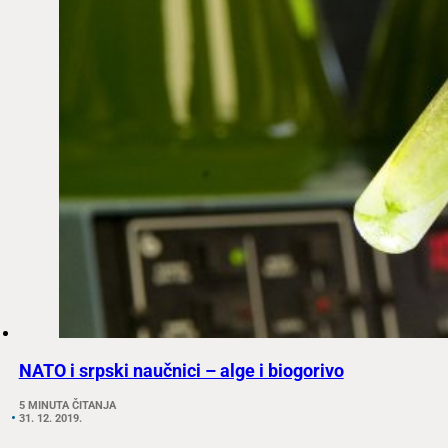
NATO i srpski naučnici – alge i biogorivo
5 MINUTA ČITANJA
31. 12. 2019.