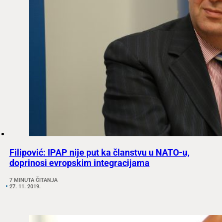
Filipović: IPAP nije put ka članstvu u NATO-u,
doprinosi evropskim integracijama
7 MINUTA ČITANJA
27. 11. 2019.