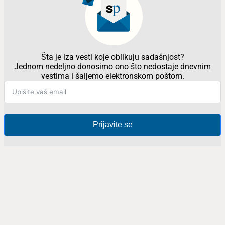
[EWB Intervju] Ambasador Udovički: Naučna
saradnja sa NATO-om veoma korisna za Srbiju