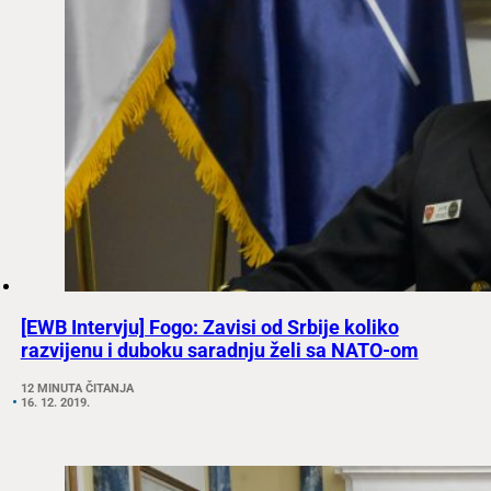
[EWB Intervju] Fogo: Zavisi od Srbije koliko
razvijenu i duboku saradnju želi sa NATO-om
12 MINUTA ČITANJA
16. 12. 2019.