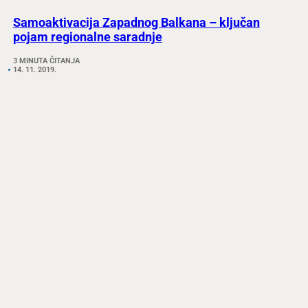
Samoaktivacija Zapadnog Balkana – ključan
pojam regionalne saradnje
3 MINUTA ČITANJA
14. 11. 2019.