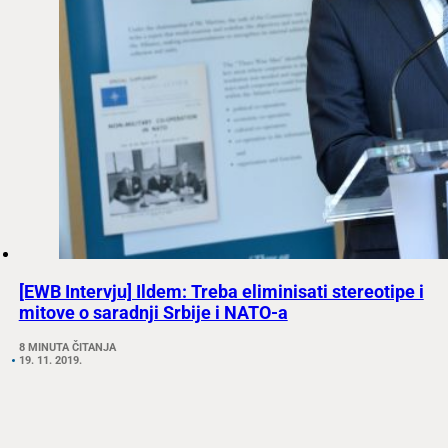
[EWB Intervju] Ildem: Treba eliminisati stereotipe i
mitove o saradnji Srbije i NATO-a
8 MINUTA ČITANJA
19. 11. 2019.