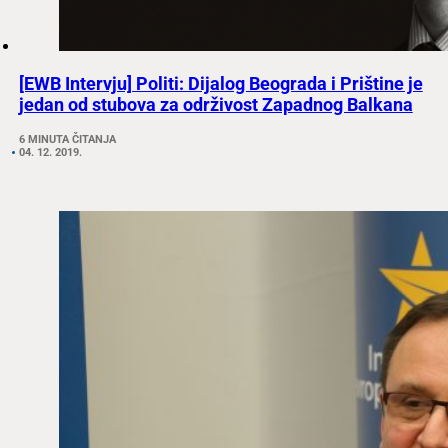
[EWB Intervju] Politi: Dijalog Beograda i Prištine je
jedan od stubova za održivost Zapadnog Balkana
6 MINUTA ČITANJA
04. 12. 2019.