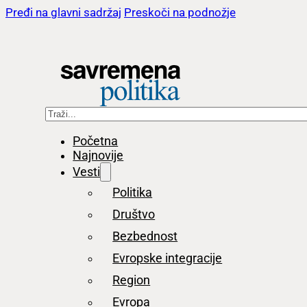
Pređi na glavni sadržaj
Preskoči na podnožje
Pretraga
Početna
Najnovije
Vesti
Politika
Društvo
Bezbednost
Evropske integracije
Region
Evropa