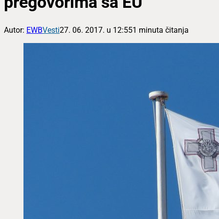
pregovorima sa EU
Autor:
EWB
Vesti
27. 06. 2017. u 12:55
1 minuta čitanja