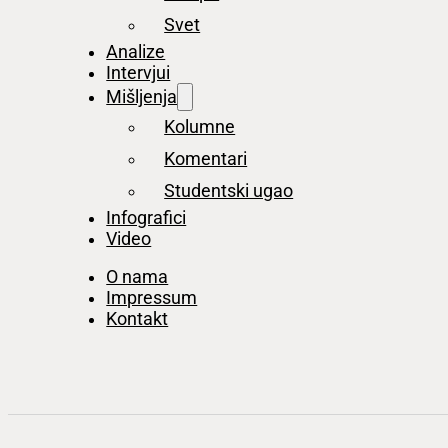
Svet
Analize
Intervjui
Mišljenja
Kolumne
Komentari
Studentski ugao
Infografici
Video
O nama
Impressum
Kontakt