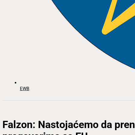
EWB
Falzon: Nastojaćemo da pre