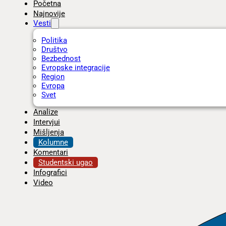
Početna
Najnovije
Vesti
Politika
Društvo
Bezbednost
Evropske integracije
Region
Evropa
Svet
Analize
Intervjui
Mišljenja
Kolumne
Komentari
Studentski ugao
Infografici
Video