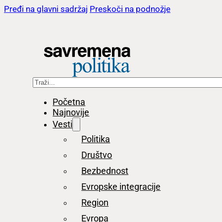
Pređi na glavni sadržaj
Preskoči na podnožje
Pretraga
Početna
Najnovije
Vesti
Politika
Društvo
Bezbednost
Evropske integracije
Region
Evropa