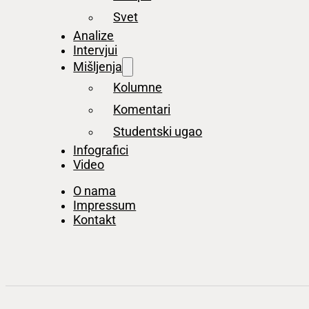
Svet
Analize
Intervjui
Mišljenja
Kolumne
Komentari
Studentski ugao
Infografici
Video
O nama
Impressum
Kontakt