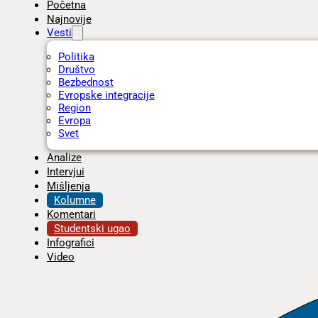
Početna
Najnovije
Vesti
Politika
Društvo
Bezbednost
Evropske integracije
Region
Evropa
Svet
Analize
Intervjui
Mišljenja
Kolumne
Komentari
Studentski ugao
Infografici
Video