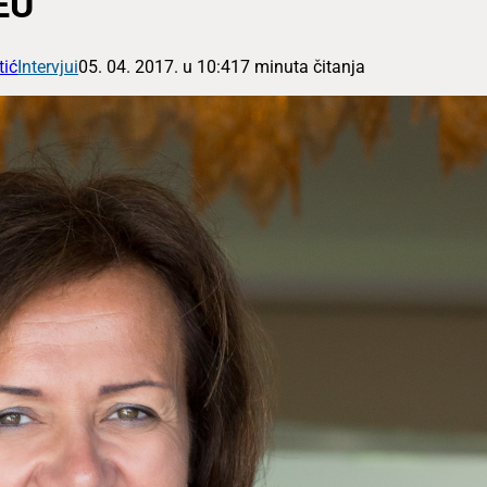
EU
tić
Intervjui
05. 04. 2017. u 10:41
7 minuta čitanja